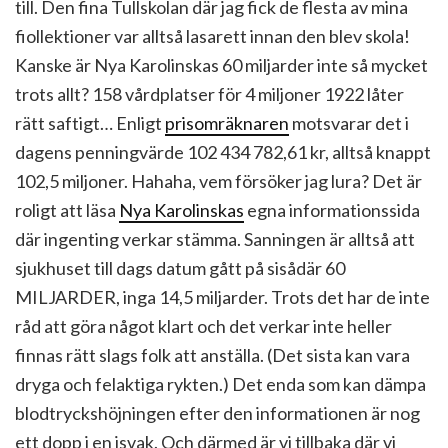
till. Den fina Tullskolan där jag fick de flesta av mina
fiollektioner var alltså lasarett innan den blev skola!
Kanske är Nya Karolinskas 60 miljarder inte så mycket
trots allt? 158 vårdplatser för 4 miljoner 1922 låter
rätt saftigt… Enligt
prisomräknaren
motsvarar det i
dagens penningvärde 102 434 782,61 kr, alltså knappt
102,5 miljoner. Hahaha, vem försöker jag lura? Det är
roligt att läsa
Nya Karolinskas
egna informationssida
där ingenting verkar stämma. Sanningen är alltså att
sjukhuset till dags datum gått på sisådär 60
MILJARDER, inga 14,5 miljarder. Trots det har de inte
råd att göra något klart och det verkar inte heller
finnas rätt slags folk att anställa. (Det sista kan vara
dryga och felaktiga rykten.) Det enda som kan dämpa
blodtryckshöjningen efter den informationen är nog
ett dopp i en isvak. Och därmed är vi tillbaka där vi