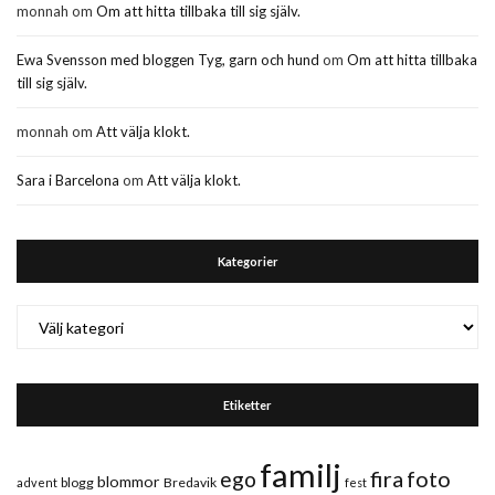
monnah
om
Om att hitta tillbaka till sig själv.
Ewa Svensson med bloggen Tyg, garn och hund
om
Om att hitta tillbaka
till sig själv.
monnah
om
Att välja klokt.
Sara i Barcelona
om
Att välja klokt.
Kategorier
Kategorier
Etiketter
familj
fira
foto
ego
blommor
blogg
Bredavik
advent
fest