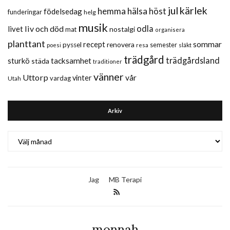
jul
kärlek
hemma
hälsa
höst
födelsedag
funderingar
helg
musik
liv och död
odla
livet
nostalgi
mat
organisera
planttant
sommar
recept
renovera
pyssel
semester
släkt
poesi
resa
trädgård
trädgårdsland
sturkö
tacksamhet
städa
traditioner
vänner
Uttorp
vår
vinter
vardag
Utah
Arkiv
Arkiv
Jag
MB Terapi
monnah