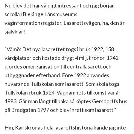
Nu blev det här väldigt intressant och jag börjar
scrolla i Blekinge Länsmuseums
väginformationsregister. Lasarettsvägen, ha, den är
självklar!
”Vämö: Det nya lasarettet togs i bruk 1922, 158
vårdplatser och kostade drygt 4 milj. kronor. 1942
gjordes omorganisation till centrallasarett och
utbyggnader efterhand. Före 1922 användes
nuvarande Tullskolan som lasarett. Som skola togs
Tullskolan i bruk 1924. Vägnamnets tillkomst var år
1983. Går man långt tillbaka så köptes Gersdorffs hus
på Bredgatan 1797 och blev inrett som lasarett.”
Hm, Karlskronas hela lasarettshistoria kände jag inte