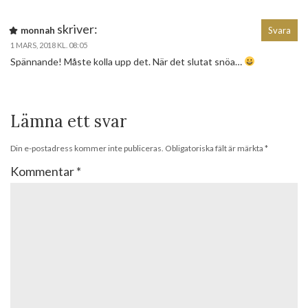
skriver:
monnah
Svara
1 MARS, 2018 KL. 08:05
Spännande! Måste kolla upp det. När det slutat snöa…
Lämna ett svar
Din e-postadress kommer inte publiceras.
Obligatoriska fält är märkta
*
Kommentar
*