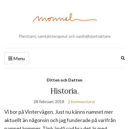
Planttant, samtalsterapeut och samhällsbetraktare
Ex
Menu
se
fo
Ditten och Datten
Historia.
28 februari, 2018
2 kommentarer
Vi bor på Vintervägen. Just nu känns namnet mer
aktuellt än någonsin och jag funderade på varifrån
namnet kommer. Tänk ändå vad bra det är med