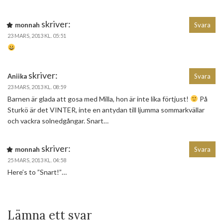
skriver:
monnah
Svara
23 MARS, 2013 KL. 05:51
skriver:
Aniika
Svara
23 MARS, 2013 KL. 08:59
Barnen är glada att gosa med Milla, hon är inte lika förtjust!
På
Sturkö är det VINTER, inte en antydan till ljumma sommarkvällar
och vackra solnedgångar. Snart…
skriver:
monnah
Svara
25 MARS, 2013 KL. 04:58
Here’s to ”Snart!”…
Lämna ett svar