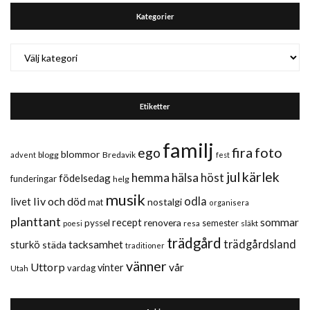
Kategorier
Kategorier
Etiketter
familj
fira
foto
ego
blommor
blogg
Bredavik
advent
fest
jul
kärlek
hemma
hälsa
höst
födelsedag
funderingar
helg
musik
liv och död
odla
livet
nostalgi
mat
organisera
planttant
sommar
recept
renovera
pyssel
semester
släkt
poesi
resa
trädgård
trädgårdsland
sturkö
tacksamhet
städa
traditioner
vänner
Uttorp
vår
vinter
vardag
Utah