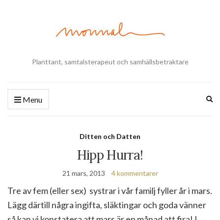
Planttant, samtalsterapeut och samhällsbetraktare
Ex
Menu
se
fo
Ditten och Datten
Hipp Hurra!
21 mars, 2013
4 kommentarer
Tre av fem (eller sex) systrar i vår familj fyller år i mars.
Lägg därtill några ingifta, släktingar och goda vänner
så kan vi konstatera att mars är en månad att fira! I