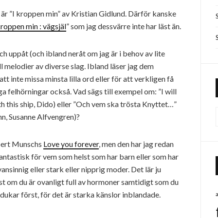
är ”I kroppen min” av Kristian Gidlund. Därför kanske
kroppen min : vägsjäl
” som jag dessvärre inte har läst än.
h uppåt (och ibland neråt om jag är i behov av lite
ll melodier av diverse slag. Ibland läser jag dem
t inte missa minsta lilla ord eller för att verkligen få
iga felhörningar också. Vad sägs till exempel om: ”I will
th this ship, Dido) eller ”Och vem ska trösta Knyttet…”
nn, Susanne Alfvengren)?
obert Munschs
Love you forever
, men den har jag redan
antastisk för vem som helst som har barn eller som har
r vansinnig eller stark eller nipprig moder. Det lär ju
ast om du är ovanligt full av hormoner samtidigt som du
dukar först, för det är starka känslor inblandade.