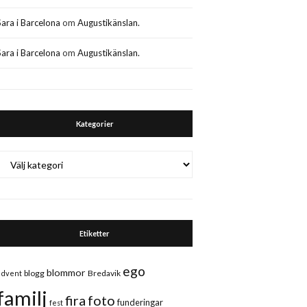
Sara i Barcelona
om
Augustikänslan.
Sara i Barcelona
om
Augustikänslan.
Kategorier
Kategorier
Etiketter
ego
blommor
blogg
Bredavik
advent
familj
fira
foto
funderingar
fest