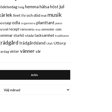
jul
hemma
hälsa
höst
födelsedag
helg
musik
kärlek
liv och död
livet
mat
planttant
odla
nostalgi
organisera
poesi
recept
renovera
pyssel
semester
släkt
resa
sommar
sturkö
tacksamhet
städa
traditioner
trädgård
trädgårdsland
Uttorp
Utah
vänner
vår
vinter
vardag
Arkiv
Arkiv