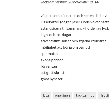
Tacksamhetslista 28 november 2014
vänner som känner en och ser ens behov
lussekatter (degen jäser i kylen över natt
att musicera tillsammans – höjden av lyc
lugn-och-ro-dagar
adventsfint i huset och stjärna i fönstret
möjlighet att börja om på nytt
spikmatta
sköna pennor
förväntan
ett gott skratt
goda nyheter
läsa
onekligen
tacksamhet
Trett