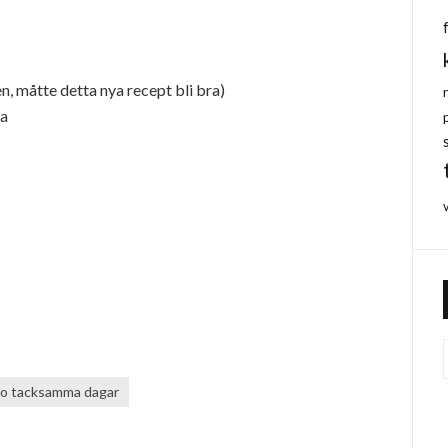
en, måtte detta nya recept bli bra)
ka
io tacksamma dagar