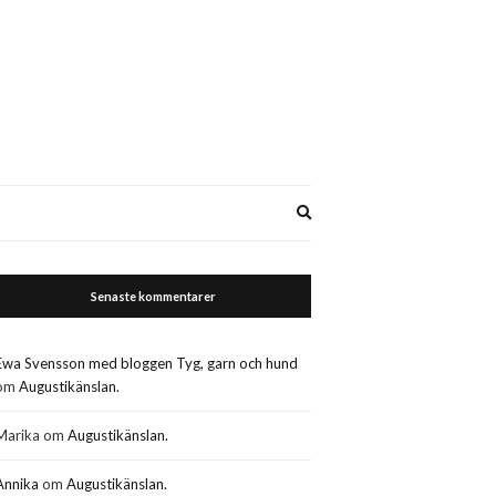
Expand
search
form
Senaste kommentarer
Ewa Svensson med bloggen Tyg, garn och hund
om
Augustikänslan.
Marika
om
Augustikänslan.
Annika
om
Augustikänslan.