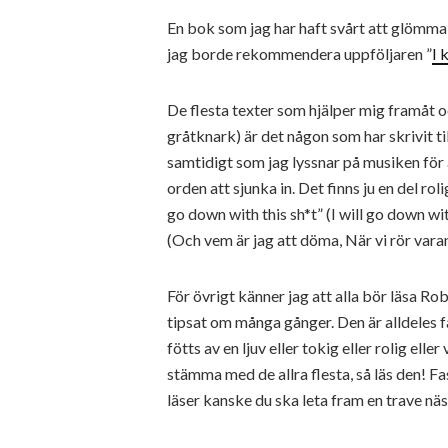
En bok som jag har haft svårt att glömma 
jag borde rekommendera uppföljaren ”
I 
De flesta texter som hjälper mig framåt oc
gråtknark) är det någon som har skrivit ti
samtidigt som jag lyssnar på musiken för at
orden att sjunka in. Det finns ju en del rol
go down with this sh*t” (I will go down wi
(Och vem är jag att döma, När vi rör vara
För övrigt känner jag att alla bör läsa R
tipsat om många gånger. Den är alldeles f
fötts av en ljuv eller tokig eller rolig elle
stämma med de allra flesta, så läs den! F
läser kanske du ska leta fram en trave näs