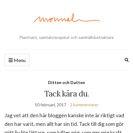
Planttant, samtalsterapeut och samhällsbetraktare
Ex
Menu
se
fo
Ditten och Datten
Tack kära du.
10 februari, 2017
2 kommentarer
Jag vet att den här bloggen kanske inte är riktigt vad
den har varit, men allt har sin tid. Tack till dig som gör
mitt liv lite lättare, som lyfter mig, som ger mig kraft,