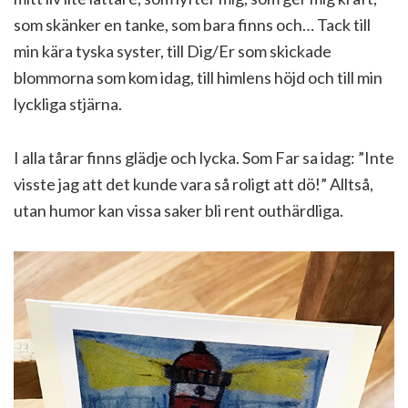
som skänker en tanke, som bara finns och… Tack till
min kära tyska syster, till Dig/Er som skickade
blommorna som kom idag, till himlens höjd och till min
lyckliga stjärna.
I alla tårar finns glädje och lycka. Som Far sa idag: ”Inte
visste jag att det kunde vara så roligt att dö!” Alltså,
utan humor kan vissa saker bli rent outhärdliga.