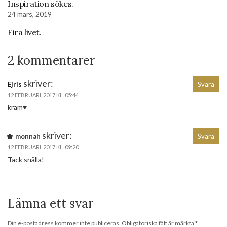
Inspiration sökes.
24 mars, 2019
Fira livet.
2 kommentarer
skriver:
Ejris
Svara
12 FEBRUARI, 2017 KL. 05:44
kram♥
skriver:
monnah
Svara
12 FEBRUARI, 2017 KL. 09:20
Tack snälla!
Lämna ett svar
Din e-postadress kommer inte publiceras.
Obligatoriska fält är märkta
*