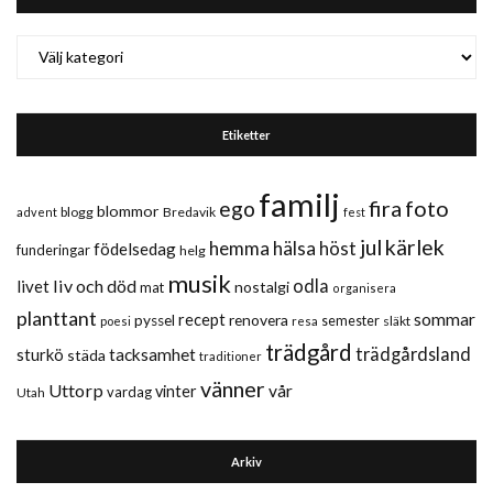
Kategorier
Etiketter
familj
fira
foto
ego
blommor
blogg
Bredavik
advent
fest
jul
kärlek
hemma
hälsa
höst
födelsedag
funderingar
helg
musik
liv och död
odla
livet
nostalgi
mat
organisera
planttant
sommar
recept
renovera
pyssel
semester
släkt
poesi
resa
trädgård
trädgårdsland
sturkö
tacksamhet
städa
traditioner
vänner
Uttorp
vår
vinter
vardag
Utah
Arkiv