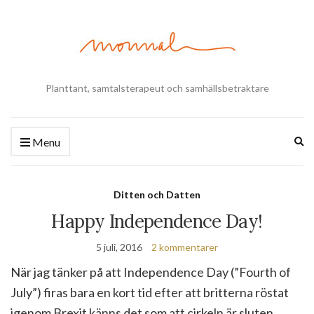
Planttant, samtalsterapeut och samhällsbetraktare
Ex
Menu
se
fo
Ditten och Datten
Happy Independence Day!
5 juli, 2016
2 kommentarer
När jag tänker på att Independence Day (”Fourth of
July”) firas bara en kort tid efter att britterna röstat
igenom Brexit känns det som att cirkeln är sluten.