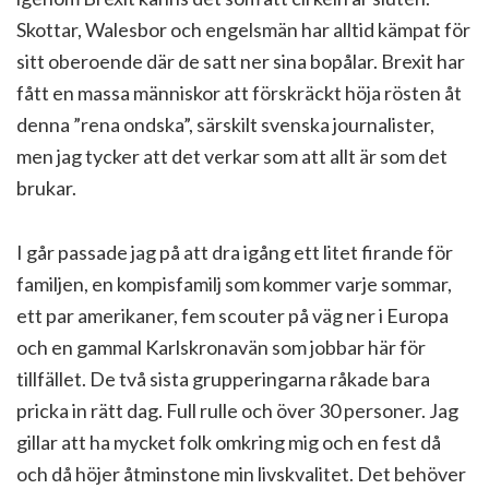
Skottar, Walesbor och engelsmän har alltid kämpat för
sitt oberoende där de satt ner sina bopålar. Brexit har
fått en massa människor att förskräckt höja rösten åt
denna ”rena ondska”, särskilt svenska journalister,
men jag tycker att det verkar som att allt är som det
brukar.
I går passade jag på att dra igång ett litet firande för
familjen, en kompisfamilj som kommer varje sommar,
ett par amerikaner, fem scouter på väg ner i Europa
och en gammal Karlskronavän som jobbar här för
tillfället. De två sista grupperingarna råkade bara
pricka in rätt dag. Full rulle och över 30 personer. Jag
gillar att ha mycket folk omkring mig och en fest då
och då höjer åtminstone min livskvalitet. Det behöver