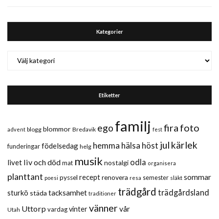
Kategorier
Kategorier
Etiketter
familj
fira
foto
ego
blommor
blogg
Bredavik
advent
fest
jul
kärlek
hemma
hälsa
höst
födelsedag
funderingar
helg
musik
liv och död
odla
livet
nostalgi
mat
organisera
planttant
sommar
recept
renovera
pyssel
semester
släkt
poesi
resa
trädgård
trädgårdsland
sturkö
tacksamhet
städa
traditioner
vänner
Uttorp
vår
vinter
vardag
Utah