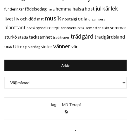
jul
kärlek
hemma
hälsa
höst
födelsedag
funderingar
helg
musik
liv och död
odla
livet
nostalgi
mat
organisera
planttant
sommar
recept
renovera
pyssel
semester
släkt
poesi
resa
trädgård
trädgårdsland
sturkö
tacksamhet
städa
traditioner
vänner
Uttorp
vår
vinter
vardag
Utah
Arkiv
Arkiv
Jag
MB Terapi