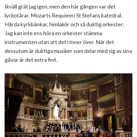
Ikväll grät jag igen, men den här gången var det
lyckotårar. Mozarts Requiem i St Stefans katedral.
Hårda kyrkbänkar, himlakör och så duktig orkester.
Jag kan inte ens höra en orkester stämma
instrumenten utan att det rinner över. När det
dessutom är duktiga musiker som delar med sig av sina
gåvor är det extra fint.