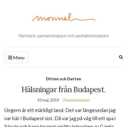
Planttant, samtalsterapeut och samhällsbetraktare
Ex
Menu
se
fo
Ditten och Datten
Hälsningar från Budapest.
10 maj, 2019
2 kommentarer
Ungern är ett märkligt land. Det var längesedan jag
var här i Budapest sist. Då var jag på väg till ett spa i
Sárvár och hann knappt smälta intrycken av Gamla