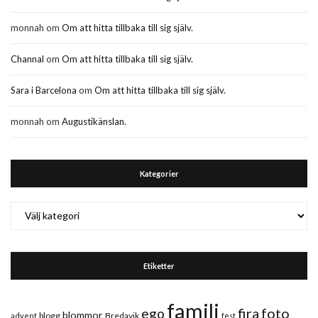
monnah
om
Om att hitta tillbaka till sig själv.
Channal
om
Om att hitta tillbaka till sig själv.
Sara i Barcelona
om
Om att hitta tillbaka till sig själv.
monnah
om
Augustikänslan.
Kategorier
Kategorier
Etiketter
familj
fira
foto
ego
blommor
blogg
Bredavik
advent
fest