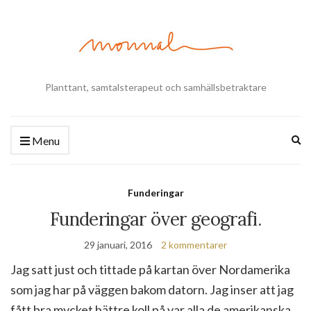
Planttant, samtalsterapeut och samhällsbetraktare
Ex
Menu
se
fo
Funderingar
Funderingar över geografi.
29 januari, 2016
2 kommentarer
Jag satt just och tittade på kartan över Nordamerika
som jag har på väggen bakom datorn. Jag inser att jag
fått bra mycket bättre koll på var alla de amerikanska