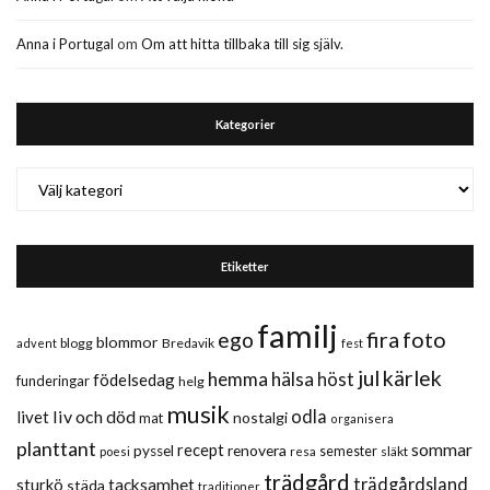
Anna i Portugal
om
Om att hitta tillbaka till sig själv.
Kategorier
Kategorier
Etiketter
familj
fira
foto
ego
blommor
blogg
Bredavik
advent
fest
jul
kärlek
hemma
hälsa
höst
födelsedag
funderingar
helg
musik
liv och död
odla
livet
nostalgi
mat
organisera
planttant
sommar
recept
renovera
pyssel
semester
släkt
poesi
resa
trädgård
trädgårdsland
sturkö
tacksamhet
städa
traditioner