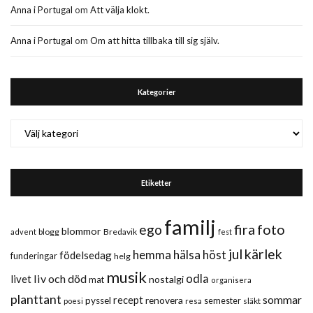
Anna i Portugal
om
Att välja klokt.
Anna i Portugal
om
Om att hitta tillbaka till sig själv.
Kategorier
Kategorier
Etiketter
familj
fira
foto
ego
blommor
blogg
Bredavik
advent
fest
jul
kärlek
hemma
hälsa
höst
födelsedag
funderingar
helg
musik
liv och död
odla
livet
nostalgi
mat
organisera
planttant
sommar
recept
renovera
pyssel
semester
släkt
poesi
resa