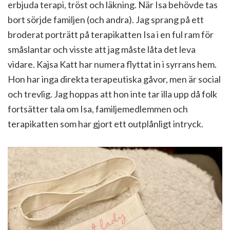
erbjuda terapi, tröst och läkning. När Isa behövde tas
bort sörjde familjen (och andra). Jag sprang på ett
broderat porträtt på terapikatten Isa i en ful ram för
småslantar och visste att jag måste låta det leva
vidare. Kajsa Katt har numera flyttat in i syrrans hem.
Hon har inga direkta terapeutiska gåvor, men är social
och trevlig. Jag hoppas att hon inte tar illa upp då folk
fortsätter tala om Isa, familjemedlemmen och
terapikatten som har gjort ett outplånligt intryck.