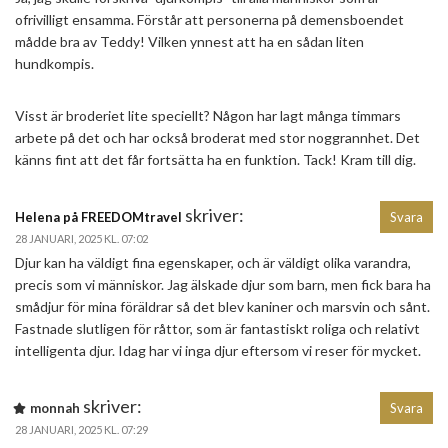
ofrivilligt ensamma. Förstår att personerna på demensboendet
mådde bra av Teddy! Vilken ynnest att ha en sådan liten
hundkompis.
Visst är broderiet lite speciellt? Någon har lagt många timmars
arbete på det och har också broderat med stor noggrannhet. Det
känns fint att det får fortsätta ha en funktion. Tack! Kram till dig.
skriver:
Helena på FREEDOMtravel
Svara
28 JANUARI, 2025 KL. 07:02
Djur kan ha väldigt fina egenskaper, och är väldigt olika varandra,
precis som vi människor. Jag älskade djur som barn, men fick bara ha
smådjur för mina föräldrar så det blev kaniner och marsvin och sånt.
Fastnade slutligen för råttor, som är fantastiskt roliga och relativt
intelligenta djur. Idag har vi inga djur eftersom vi reser för mycket.
skriver:
monnah
Svara
28 JANUARI, 2025 KL. 07:29