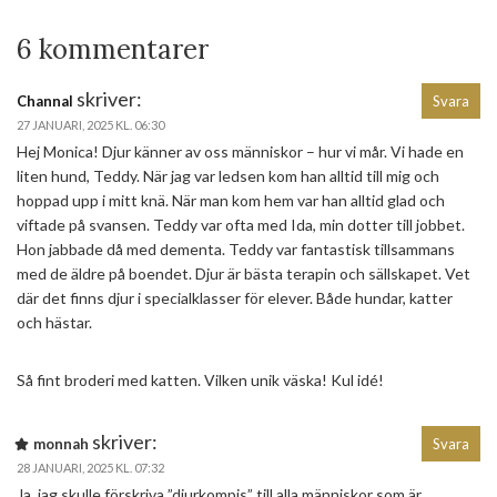
6 kommentarer
skriver:
Channal
Svara
27 JANUARI, 2025 KL. 06:30
Hej Monica! Djur känner av oss människor – hur vi mår. Vi hade en
liten hund, Teddy. När jag var ledsen kom han alltid till mig och
hoppad upp i mitt knä. När man kom hem var han alltid glad och
viftade på svansen. Teddy var ofta med Ida, min dotter till jobbet.
Hon jabbade då med dementa. Teddy var fantastisk tillsammans
med de äldre på boendet. Djur är bästa terapin och sällskapet. Vet
där det finns djur i specialklasser för elever. Både hundar, katter
och hästar.
Så fint broderi med katten. Vilken unik väska! Kul idé!
skriver:
monnah
Svara
28 JANUARI, 2025 KL. 07:32
Ja, jag skulle förskriva ”djurkompis” till alla människor som är