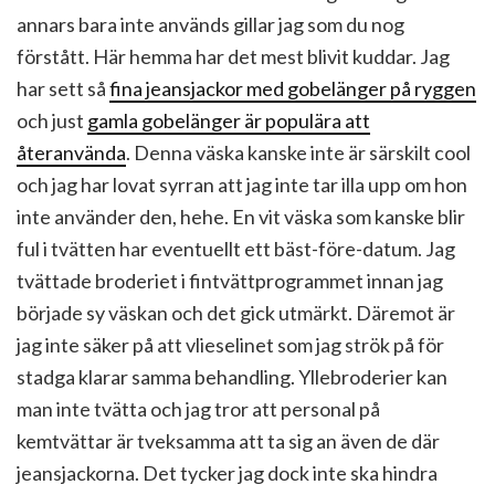
annars bara inte används gillar jag som du nog
förstått. Här hemma har det mest blivit kuddar. Jag
har sett så
fina jeansjackor med gobelänger på ryggen
och just
gamla gobelänger är populära att
återanvända
. Denna väska kanske inte är särskilt cool
och jag har lovat syrran att jag inte tar illa upp om hon
inte använder den, hehe. En vit väska som kanske blir
ful i tvätten har eventuellt ett bäst-före-datum. Jag
tvättade broderiet i fintvättprogrammet innan jag
började sy väskan och det gick utmärkt. Däremot är
jag inte säker på att vlieselinet som jag strök på för
stadga klarar samma behandling. Yllebroderier kan
man inte tvätta och jag tror att personal på
kemtvättar är tveksamma att ta sig an även de där
jeansjackorna. Det tycker jag dock inte ska hindra