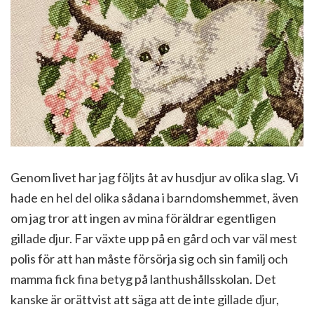
Genom livet har jag följts åt av husdjur av olika slag. Vi
hade en hel del olika sådana i barndomshemmet, även
om jag tror att ingen av mina föräldrar egentligen
gillade djur. Far växte upp på en gård och var väl mest
polis för att han måste försörja sig och sin familj och
mamma fick fina betyg på lanthushållsskolan. Det
kanske är orättvist att säga att de inte gillade djur,