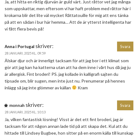
Ja, att hitta en riktig djurvän är guld värt. Just råttor vet jag många
som uppskattar, men eftersom vi har haft problem med råttor här i
krokarna blir det lite väl mycket Råttatouille för mig att ens tänka
på att en sådan i bur här hemma… Att de är ytterst intelligenta har
vi fått flera bevis på!
skriver:
Anna i Portugal
Svara
28 JANUARI, 2025 KL. 09:59
Älskar djur och är innerligt tacksam för att jag bor i ett klimat som
gör att jag kan ha katterna utan att ha dem inne i vårt hus då jag ju
är allergisk. Fint broderi! PS. jag kollade in kalligrafi sajten du
tipsade om, blir sugen, men inte just nu. Prenumerar på hennes
inlägg så jag inte glömmer av källan
Kram
skriver:
monnah
Svara
28 JANUARI, 2025 KL. 10:13
Ja, vilken fantastisk lösning! Visst är det ett fint broderi, jag är
tacksam för att någon annan lade tid på att skapa det. Kul att du
hittade till Lindsey Bugbee, hon sitter på en enorm källa till kunskap