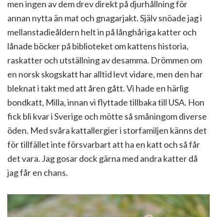
men ingen av dem drev direkt på djurhållning för
annan nytta än mat och gnagarjakt. Själv snöade jag i
mellanstadieåldern helt in på långhåriga katter och
lånade böcker på biblioteket om kattens historia,
raskatter och utställning av desamma. Drömmen om
en norsk skogskatt har alltid levt vidare, men den har
bleknat i takt med att åren gått. Vi hade en härlig
bondkatt, Milla, innan vi flyttade tillbaka till USA. Hon
fick bli kvar i Sverige och mötte så småningom diverse
öden. Med svåra kattallergier i storfamiljen känns det
för tillfället inte försvarbart att ha en katt och så får
det vara. Jag gosar dock gärna med andra katter då
jag får en chans.