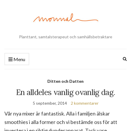
Planttant, samtalsterapeut och samhällsbetraktare
Ex
Menu
se
fo
Ditten och Datten
En alldeles vanlig ovanlig dag.
5 september, 2014
2 kommentarer
Vår nya mixer är fantastisk. Alla i familjen älskar
smoothies i alla former och vi bestämde oss för att
investera i en riktig dunderapparat. Tack vare