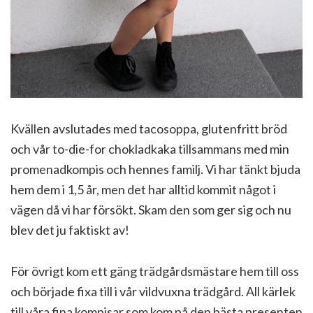
Kvällen avslutades med tacosoppa, glutenfritt bröd
och vår to-die-for chokladkaka tillsammans med min
promenadkompis och hennes familj. Vi har tänkt bjuda
hem dem i 1,5 år, men det har alltid kommit något i
vägen då vi har försökt. Skam den som ger sig och nu
blev det ju faktiskt av!
För övrigt kom ett gäng trädgårdsmästare hem till oss
och började fixa till i vår vildvuxna trädgård. All kärlek
till våra fina kompisar som kom på den bästa presenten