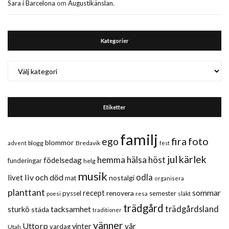
Sara i Barcelona
om
Augustikänslan.
Kategorier
Kategorier
Etiketter
familj
fira
foto
ego
blommor
blogg
Bredavik
advent
fest
jul
kärlek
hemma
hälsa
höst
födelsedag
funderingar
helg
musik
liv och död
odla
livet
nostalgi
mat
organisera
planttant
sommar
recept
renovera
pyssel
semester
släkt
poesi
resa
trädgård
trädgårdsland
sturkö
tacksamhet
städa
traditioner
vänner
Uttorp
vår
vinter
vardag
Utah