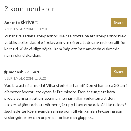
2 kommentarer
skriver:
Annette
Svara
7 SEPTEMBER, 2014 KL. 03:10
Vi har två sådana stekpannor. Blev så trötta på att stekpannor blev
vobbliga eller släppte i beläggningar efter att de används en allt för
kort tid. Vi är väldigt nöjda. Kom ihåg att inte använda diskmedel
när ni ska diska dem.
skriver:
monnah
Svara
8 SEPTEMBER, 2014 KL. 05:21
Vad bra att ni är nöjda! Vilka storlekar har ni? Den vi har är ca 30 cm i
diameter överst, stekytan är lite mindre. Den är tung att bära
precis som en gjutjärnspanna, men jag gillar verkligen att den
steker så jämt och att värmen går upp i kanterna också! Har ni lock?
Jag hade tänkte använda samma som till vår gamla stekpanna som
vi slängde, men den är precis för lite och glappar…