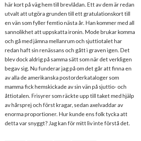
här kort på väg hem till brevlådan. Ett av dem är redan
utvalt att utgöra grunden till ett gratulationskort till
en vän som fyller femtio nästa år. Han kommer med all
sannolikhet att uppskatta ironin. Mode brukar komma
och gå med jämna mellanrum och sjuttiotalet har
redan haft sin renässans och gått i graven igen. Det
blev dock aldrig på samma sätt som när det verkligen
begav sig. Nu funderar jag på om det går att finna en
av alla de amerikanska postorderkataloger som
mamma fick hemskickade av sin vän på sjuttio- och
åttiotalen. Frisyrer som räckte upp till taket med hjälp
av hårsprej och först kragar, sedan axelvaddar av
enorma proportioner. Hur kunde ens folk tycka att
detta var snyggt? Jag kan för mitt liv inte förstå det.