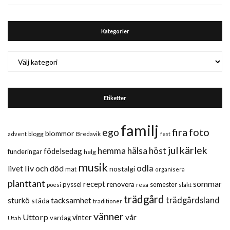
Kategorier
Kategorier
Etiketter
familj
fira
foto
ego
blommor
blogg
Bredavik
advent
fest
jul
kärlek
hemma
hälsa
höst
födelsedag
funderingar
helg
musik
liv och död
odla
livet
nostalgi
mat
organisera
planttant
sommar
recept
renovera
pyssel
semester
släkt
poesi
resa
trädgård
trädgårdsland
sturkö
tacksamhet
städa
traditioner
vänner
Uttorp
vår
vinter
vardag
Utah