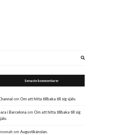
Expand
search
form
Senaste kommentarer
Channal
om
Om att hitta tillbaka till sig själv.
Sara i Barcelona
om
Om att hitta tillbaka till sig
jälv.
monnah
om
Augustikänslan.