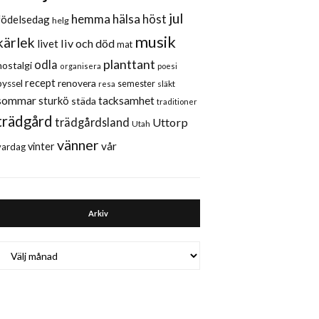
jul
hemma
hälsa
höst
födelsedag
helg
musik
kärlek
liv och död
livet
mat
planttant
odla
nostalgi
organisera
poesi
recept
renovera
pyssel
semester
släkt
resa
sommar
sturkö
tacksamhet
städa
traditioner
trädgård
trädgårdsland
Uttorp
Utah
vänner
vår
vinter
vardag
Arkiv
Arkiv