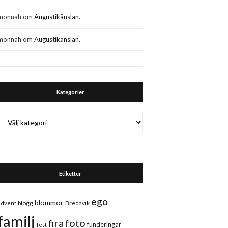
monnah
om
Augustikänslan.
monnah
om
Augustikänslan.
Kategorier
Kategorier
Etiketter
ego
blommor
blogg
Bredavik
advent
familj
fira
foto
funderingar
fest