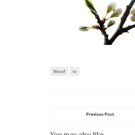
filosof
tv
Previous Post
You may also like