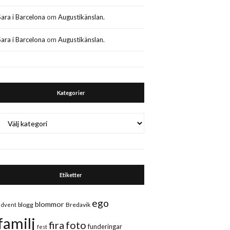
Sara i Barcelona
om
Augustikänslan.
Sara i Barcelona
om
Augustikänslan.
Kategorier
Kategorier
Etiketter
ego
blommor
blogg
Bredavik
advent
familj
fira
foto
funderingar
fest