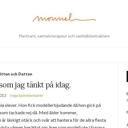
Planttant, samtalsterapeut och samhällsbetraktare
itten och Datten
som jag tänkt på idag.
2012
Inga kommentarer
la elever. Hon fick modellerbjudande då hon gick på
t som tackade nej då. Med ålder kommer,
r läskigt otäck och svår att hantera för de allra flesta
a bästa vänner berättat om åren som modell ute i Europa…