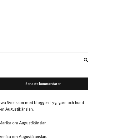
Expand
search
form
Senaste kommentarer
Ewa Svensson med bloggen Tyg, garn och hund
om
Augustikänslan.
Marika
om
Augustikänslan.
Annika
om
Augustikänslan.