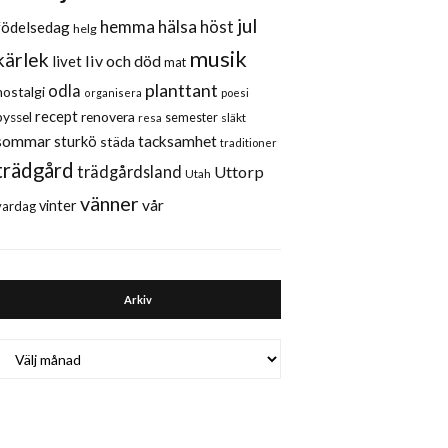
jul
hemma
hälsa
höst
födelsedag
helg
musik
kärlek
liv och död
livet
mat
planttant
odla
nostalgi
organisera
poesi
recept
renovera
pyssel
semester
släkt
resa
sommar
sturkö
tacksamhet
städa
traditioner
trädgård
trädgårdsland
Uttorp
Utah
vänner
vår
vinter
vardag
Arkiv
Arkiv