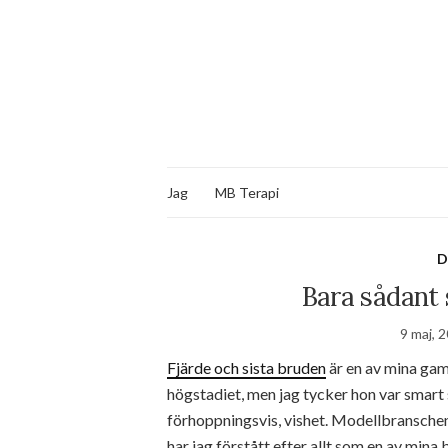
Jag
MB Terapi
D
Bara sådant 
9 maj, 
Fjärde och sista bruden
är en av mina gam
högstadiet, men jag tycker hon var smar
förhoppningsvis, vishet. Modellbranschen ä
har jag förstått efter allt som en av min