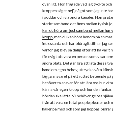
ovanligt. Hon frågade vad jag tyckte och
kroppen säger nej”, något som jag inte h
i poddar och via andra kanaler. Han prat
starkt samband det finns mellan fysisk (
kan du höra om just samband mellan hur v
kropp
, men du kan höra honom på en mas
intressanta och har bidragit till hur jag se
varför jag blev så dålig efter att ha varit
för evigt att vara en person som visar omso
andra plats. Det går bra att låta dessa tv
hand om egna behov, uttrycka våra känslor
lägga ansvaret på ett ruttet beteende på p
behöver ta ansvar för att lära oss hur vi t
känna vår egen kropp och hur den funkar. 
bördan ska lätta. Vi behöver ge oss själva 
från att vara en total people pleaser och m
håller på med och som jag hoppas bidrar p