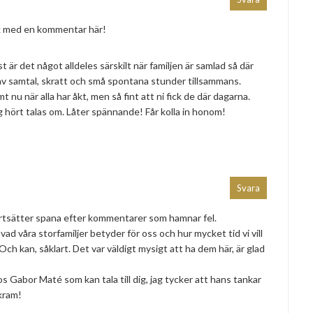
k med en kommentar här!
st är det något alldeles särskilt när familjen är samlad så där
s av samtal, skratt och små spontana stunder tillsammans.
 nu när alla har åkt, men så fint att ni fick de där dagarna.
g hört talas om. Låter spännande! Får kolla in honom!
Svara
ortsätter spana efter kommentarer som hamnar fel.
 vad våra storfamiljer betyder för oss och hur mycket tid vi vill
ch kan, såklart. Det var väldigt mysigt att ha dem här, är glad
s Gabor Maté som kan tala till dig, jag tycker att hans tankar
kram!