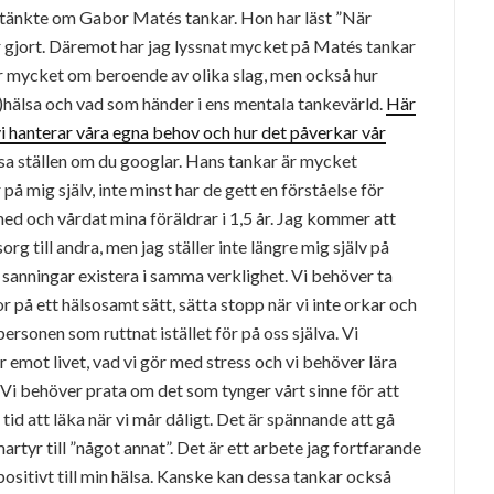
 tänkte om Gabor Matés tankar. Hon har läst ”När
ar gjort. Däremot har jag lyssnat mycket på Matés tankar
ar mycket om beroende av olika slag, men också hur
o)hälsa och vad som händer i ens mentala tankevärld.
Här
i hanterar våra egna behov och hur det påverkar vår
sa ställen om du googlar. Hans tankar är mycket
r på mig själv, inte minst har de gett en förståelse för
 med och vårdat mina föräldrar i 1,5 år. Jag kommer att
rg till andra, men jag ställer inte längre mig själv på
å sanningar existera i samma verklighet. Vi behöver ta
 på ett hälsosamt sätt, sätta stopp när vi inte orkar och
ersonen som ruttnat istället för på oss själva. Vi
ar emot livet, vad vi gör med stress och vi behöver lära
Vi behöver prata om det som tynger vårt sinne för att
tid att läka när vi mår dåligt. Det är spännande att gå
artyr till ”något annat”. Det är ett arbete jag fortfarande
ositivt till min hälsa. Kanske kan dessa tankar också