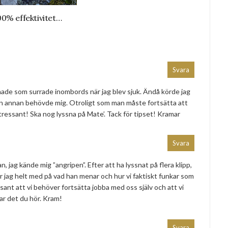
0% effektivitet…
Svara
 hade som surrade inombords när jag blev sjuk. Ändå körde jag
gon annan behövde mig. Otroligt som man måste fortsätta att
ntressant! Ska nog lyssna på Mate’. Tack för tipset! Kramar
Svara
n, jag kände mig ”angripen”. Efter att ha lyssnat på flera klipp,
är jag helt med på vad han menar och hur vi faktiskt funkar som
sant att vi behöver fortsätta jobba med oss själv och att vi
ar det du hör. Kram!
Svara