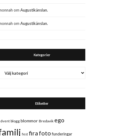
monnah
om
Augustikänslan.
monnah
om
Augustikänslan.
Kategorier
Kategorier
Etiketter
ego
blommor
blogg
Bredavik
advent
familj
fira
foto
funderingar
fest