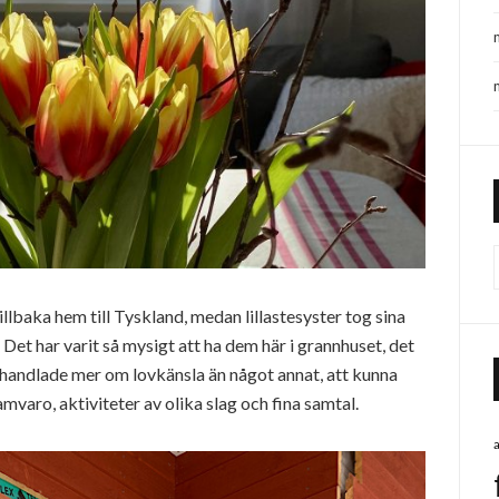
illbaka hem till Tyskland, medan lillastesyster tog sina
 Det har varit så mysigt att ha dem här i grannhuset, det
t handlade mer om lovkänsla än något annat, att kunna
amvaro, aktiviteter av olika slag och fina samtal.