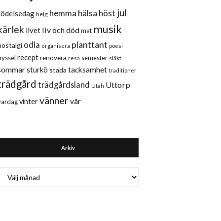
jul
hemma
hälsa
höst
födelsedag
helg
musik
kärlek
liv och död
livet
mat
planttant
odla
nostalgi
organisera
poesi
recept
renovera
pyssel
semester
släkt
resa
sommar
sturkö
tacksamhet
städa
traditioner
trädgård
trädgårdsland
Uttorp
Utah
vänner
vår
vinter
vardag
Arkiv
Arkiv