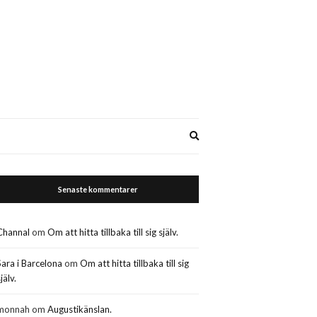
Expand
search
form
Senaste kommentarer
Channal
om
Om att hitta tillbaka till sig själv.
Sara i Barcelona
om
Om att hitta tillbaka till sig
jälv.
monnah
om
Augustikänslan.