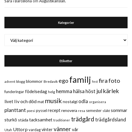
Sara i Barcelona
om
Augustikänslan.
Kategorier
Kategorier
Etiketter
familj
fira
foto
ego
blommor
blogg
Bredavik
advent
fest
jul
kärlek
hemma
hälsa
höst
födelsedag
funderingar
helg
musik
liv och död
odla
livet
nostalgi
mat
organisera
planttant
sommar
recept
renovera
pyssel
semester
släkt
poesi
resa
trädgård
trädgårdsland
sturkö
tacksamhet
städa
traditioner
vänner
Uttorp
vår
vinter
vardag
Utah