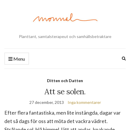
Planttant, samtalsterapeut och samhällsbetraktare
Ex
Menu
se
fo
Ditten och Datten
Att se solen.
27 december, 2013
Inga kommentarer
Efter flera fantastiska, men lite instängda, dagar var
det så dags för oss att möta det vackra vädret.
Strålande sol, blå himmel, lätt att andas, knakande