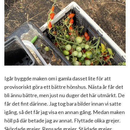
Igår byggde maken om i gamla dasset lite för att
provisoriskt göra ett bättre hönshus. Nästa år får det
bli ännu bättre, men just nu duger det här utmärkt. De
får det fint därinne. Jag tog bara bilder innan vi satte
igång, så det får jag visa en annan gång. Medan maken
höll på där betade jag av annat. Flyttade olika grejer.
Skördade grejer. Rensade grejer. Städade grejer.