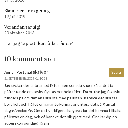
8 maj, 2020
Skam den som ger sig.
12 juli, 2019
Verandan tar sig!
20 oktober, 2013
Har jag tappat den röda tråden?
10 kommentarer
skriver:
Anna i Portugal
Svara
21 SEPTEMBER, 2025 KL. 10:33
Jag tycker det är bra med listor, men som du säger så är det ju
påfrestande om tasks flyttas ner hela tiden. Då brukar jag faktiskt
fundera på om det ens ska stå med på listan. Kanske det ska tas
bort helt och hållet om jag inte kunnat prioritera det på X antal
dagar/veckor/år. Om det verkligen ska göras lär det komma tillbaka
på listan en dag, och då kanske det blir gjort med. Önskar dig en
superskön söndag! Kram