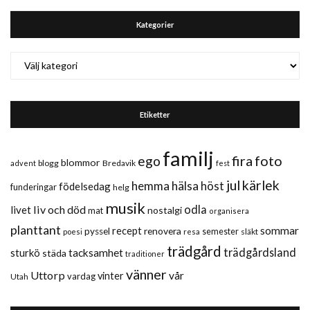
Kategorier
Kategorier
Etiketter
familj
fira
foto
ego
blommor
blogg
Bredavik
advent
fest
jul
kärlek
hemma
hälsa
höst
födelsedag
funderingar
helg
musik
liv och död
odla
livet
nostalgi
mat
organisera
planttant
sommar
recept
renovera
pyssel
semester
släkt
poesi
resa
trädgård
trädgårdsland
sturkö
tacksamhet
städa
traditioner
vänner
Uttorp
vår
vinter
vardag
Utah