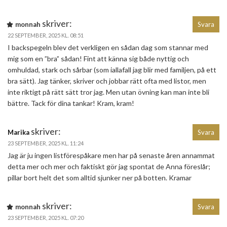
skriver:
monnah
Svara
22 SEPTEMBER, 2025 KL. 08:51
I backspegeln blev det verkligen en sådan dag som stannar med
mig som en ”bra” sådan! Fint att känna sig både nyttig och
omhuldad, stark och sårbar (som iallafall jag blir med familjen, på ett
bra sätt). Jag tänker, skriver och jobbar rätt ofta med listor, men
inte riktigt på rätt sätt tror jag. Men utan övning kan man inte bli
bättre. Tack för dina tankar! Kram, kram!
skriver:
Marika
Svara
23 SEPTEMBER, 2025 KL. 11:24
Jag är ju ingen listförespåkare men har på senaste åren annammat
detta mer och mer och faktiskt gör jag spontat de Anna föreslår;
pillar bort helt det som alltid sjunker ner på botten. Kramar
skriver:
monnah
Svara
23 SEPTEMBER, 2025 KL. 07:20