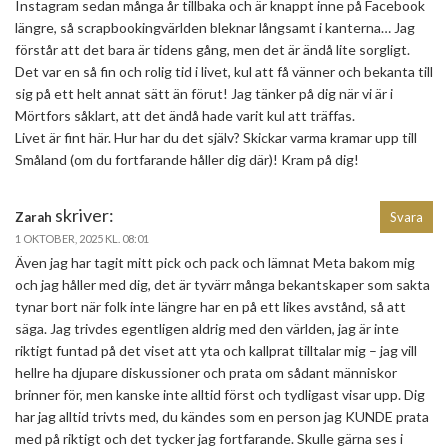
Instagram sedan många år tillbaka och är knappt inne på Facebook
längre, så scrapbookingvärlden bleknar långsamt i kanterna… Jag
förstår att det bara är tidens gång, men det är ändå lite sorgligt.
Det var en så fin och rolig tid i livet, kul att få vänner och bekanta till
sig på ett helt annat sätt än förut! Jag tänker på dig när vi är i
Mörtfors såklart, att det ändå hade varit kul att träffas.
Livet är fint här. Hur har du det själv? Skickar varma kramar upp till
Småland (om du fortfarande håller dig där)! Kram på dig!
skriver:
Zarah
Svara
1 OKTOBER, 2025 KL. 08:01
Även jag har tagit mitt pick och pack och lämnat Meta bakom mig
och jag håller med dig, det är tyvärr många bekantskaper som sakta
tynar bort när folk inte längre har en på ett likes avstånd, så att
säga. Jag trivdes egentligen aldrig med den världen, jag är inte
riktigt funtad på det viset att yta och kallprat tilltalar mig – jag vill
hellre ha djupare diskussioner och prata om sådant människor
brinner för, men kanske inte alltid först och tydligast visar upp. Dig
har jag alltid trivts med, du kändes som en person jag KUNDE prata
med på riktigt och det tycker jag fortfarande. Skulle gärna ses i