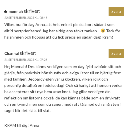
skriver:
monnah
Svara
22 SEPTEMBER, 2025 KL. 08:48
Vilket bra förslag Anna, att helt enkelt plocka bort sådant som
alltid bortprioriteras! Jag har aldrig ens tänkt tanken…
Tack för
hälsningen och hoppas att du fick precis en sådan dag! Kram!
skriver:
Channal
Svara
21 SEPTEMBER, 2025 KL. 07:23
Hej Monnah! Det känns verkligen som en dag fylld av både slit och
glädje, från praktiskt hönshusfix och eviga listor till en hjärtlig fest
med familjen. Jeopardy-idén var ju klockren, vilken rolig och
personlig detalj på en födelsedag! Och så härligt att hönsen verkar
ha accepterat sitt nya hem utan knot. Jag gillar verkligen din
reflektion om listorna också, de kan kännas både som en drivkraft
och en tyngd, men som du säger: med rätt tålamod och små steg i
taget blir det slätt till slut.
KRAM till dig! Anna