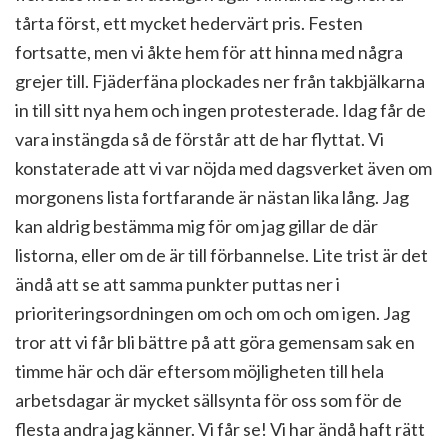
tårta först, ett mycket hedervärt pris. Festen
fortsatte, men vi åkte hem för att hinna med några
grejer till. Fjäderfäna plockades ner från takbjälkarna
in till sitt nya hem och ingen protesterade. Idag får de
vara instängda så de förstår att de har flyttat. Vi
konstaterade att vi var nöjda med dagsverket även om
morgonens lista fortfarande är nästan lika lång. Jag
kan aldrig bestämma mig för om jag gillar de där
listorna, eller om de är till förbannelse. Lite trist är det
ändå att se att samma punkter puttas ner i
prioriteringsordningen om och om och om igen. Jag
tror att vi får bli bättre på att göra gemensam sak en
timme här och där eftersom möjligheten till hela
arbetsdagar är mycket sällsynta för oss som för de
flesta andra jag känner. Vi får se! Vi har ändå haft rätt