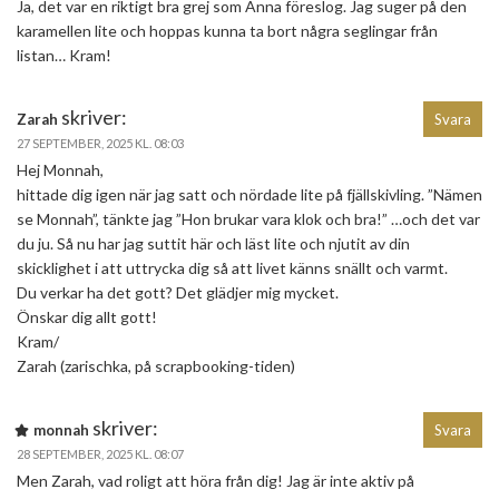
Ja, det var en riktigt bra grej som Anna föreslog. Jag suger på den
karamellen lite och hoppas kunna ta bort några seglingar från
listan… Kram!
skriver:
Zarah
Svara
27 SEPTEMBER, 2025 KL. 08:03
Hej Monnah,
hittade dig igen när jag satt och nördade lite på fjällskivling. ”Nämen
se Monnah”, tänkte jag ”Hon brukar vara klok och bra!” …och det var
du ju. Så nu har jag suttit här och läst lite och njutit av din
skicklighet i att uttrycka dig så att livet känns snällt och varmt.
Du verkar ha det gott? Det glädjer mig mycket.
Önskar dig allt gott!
Kram/
Zarah (zarischka, på scrapbooking-tiden)
skriver:
monnah
Svara
28 SEPTEMBER, 2025 KL. 08:07
Men Zarah, vad roligt att höra från dig! Jag är inte aktiv på