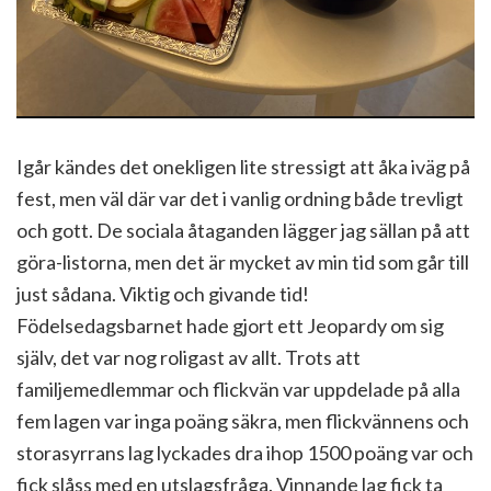
Igår kändes det onekligen lite stressigt att åka iväg på
fest, men väl där var det i vanlig ordning både trevligt
och gott. De sociala åtaganden lägger jag sällan på att
göra-listorna, men det är mycket av min tid som går till
just sådana. Viktig och givande tid!
Födelsedagsbarnet hade gjort ett Jeopardy om sig
själv, det var nog roligast av allt. Trots att
familjemedlemmar och flickvän var uppdelade på alla
fem lagen var inga poäng säkra, men flickvännens och
storasyrrans lag lyckades dra ihop 1500 poäng var och
fick slåss med en utslagsfråga. Vinnande lag fick ta