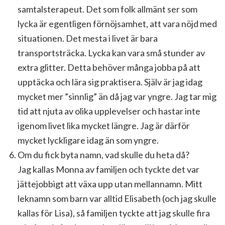
samtalsterapeut. Det som folk allmänt ser som
lycka är egentligen förnöjsamhet, att vara nöjd med
situationen. Det mesta i livet är bara
transportsträcka. Lycka kan vara små stunder av
extra glitter. Detta behöver många jobba på att
upptäcka och lära sig praktisera. Själv är jag idag
mycket mer ”sinnlig” än då jag var yngre. Jag tar mig
tid att njuta av olika upplevelser och hastar inte
igenom livet lika mycket längre. Jag är därför
mycket lyckligare idag än som yngre.
Om du fick byta namn, vad skulle du heta då?
Jag kallas Monna av familjen och tyckte det var
jättejobbigt att växa upp utan mellannamn. Mitt
leknamn som barn var alltid Elisabeth (och jag skulle
kallas för Lisa), så familjen tyckte att jag skulle fira