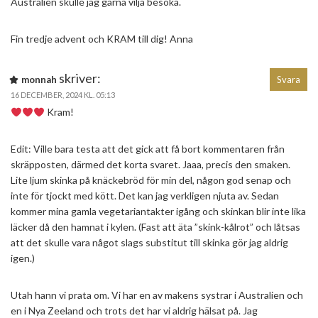
Australien skulle jag gärna vilja besöka.
Fin tredje advent och KRAM till dig! Anna
skriver:
monnah
Svara
16 DECEMBER, 2024 KL. 05:13
Kram!
Edit: Ville bara testa att det gick att få bort kommentaren från
skräpposten, därmed det korta svaret. Jaaa, precis den smaken.
Lite ljum skinka på knäckebröd för min del, någon god senap och
inte för tjockt med kött. Det kan jag verkligen njuta av. Sedan
kommer mina gamla vegetariantakter igång och skinkan blir inte lika
läcker då den hamnat i kylen. (Fast att äta ”skink-kålrot” och låtsas
att det skulle vara något slags substitut till skinka gör jag aldrig
igen.)
Utah hann vi prata om. Vi har en av makens systrar i Australien och
en i Nya Zeeland och trots det har vi aldrig hälsat på. Jag