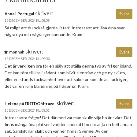
skriver:
Anna i Portugal
Svara
15 DECEMBER, 2024 KL. 08:59
Så roligt att du också gjorde listan! Intressant att läsa dina svar,
några nya och några igenkännande. Kram!
skriver:
monnah
Svara
15 DECEMBER, 2024 KL. 09:50
Det är verkligen bra för en själv att ställa denna typ av frågor ibland.
Det kan röra till lite i sådant som blivit slentrian och ge ny skjuts,
eller en stunds tacksamhet över att saker är som de är. Tack igen,
det var en rolig blandning på frågorna! Kram.
skriver:
Helena på FREEDOMtravel
Svara
15 DECEMBER, 2024 KL. 03:51
Intressanta frågor! Det där med var man skulle vilja bo är svårt. Det
finns många fina platser i världen, men att bo där är ju en helt annan
sak. Särskilt när släkt och vänner finns i Sverige. Av den