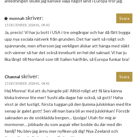
anledningen skulle jag kanske välja något land i Europa tror jag.
skriver:
monnah
Svara
15 DECEMBER, 2024 KL. 09:43
Ja, precis! Vi har ju bott i USA i tre omgångar och har då fått bygga
upp nya sociala nätverk från grunden. Det har varit så roligt och
spännande, men eftersom jag verkligen älskar att hänga med släkt
och vänner så har det också inneburit en hel del saknad. Vi har ju
lika långt till Norrland som till Italien härifrån, så Europa funkar bra!
skriver:
Channal
Svara
15 DECEMBER, 2024 KL. 04:41
Hej Monna! Kul att du hängde på! Alltid roligt att få lära känna
kloka kvinnor lite mer! Sushi alla dagar här också, så gott! Haha
visst är det lustigt, första tuggan på den ljumma julskinkan med lite
senap är galet gott! Sen vill man bara bli av med julskinkan! Förstår
saknaden av de snöklädda bergen… tjusiga! Utah för mig är
mormoner… jobbade du som aupair eller bodde du där med din
familj? Nu blev jag ännu mer nyfiken på dig! Nya Zeeland och