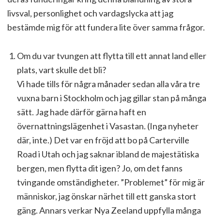
livsval, personlighet och vardagslycka att jag
bestämde mig för att fundera lite över samma frågor.
Om du var tvungen att flytta till ett annat land eller
plats, vart skulle det bli?
Vi hade tills för några månader sedan alla våra tre
vuxna barn i Stockholm och jag gillar stan på många
sätt. Jag hade därför gärna haft en
övernattningslägenhet i Vasastan. (Inga nyheter
där, inte.) Det var en fröjd att bo på Carterville
Road i Utah och jag saknar ibland de majestätiska
bergen, men flytta dit igen? Jo, om det fanns
tvingande omständigheter. ”Problemet” för mig är
människor, jag önskar närhet till ett ganska stort
gäng. Annars verkar Nya Zeeland uppfylla många