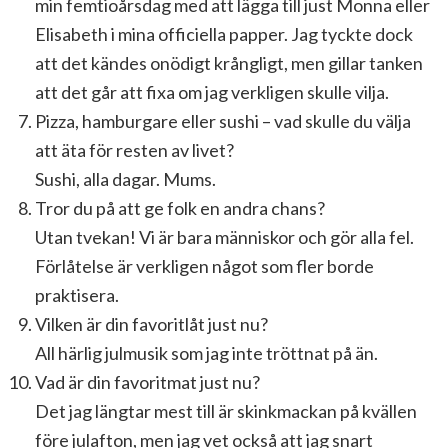
min femtioårsdag med att lägga till just Monna eller
Elisabeth i mina officiella papper. Jag tyckte dock
att det kändes onödigt krångligt, men gillar tanken
att det går att fixa om jag verkligen skulle vilja.
Pizza, hamburgare eller sushi – vad skulle du välja
att äta för resten av livet?
Sushi, alla dagar. Mums.
Tror du på att ge folk en andra chans?
Utan tvekan! Vi är bara människor och gör alla fel.
Förlåtelse är verkligen något som fler borde
praktisera.
Vilken är din favoritlåt just nu?
All härlig julmusik som jag inte tröttnat på än.
Vad är din favoritmat just nu?
Det jag längtar mest till är skinkmackan på kvällen
före julafton, men jag vet också att jag snart