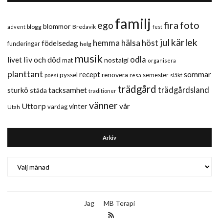
familj
fira
foto
ego
blommor
blogg
Bredavik
advent
fest
jul
kärlek
hemma
hälsa
höst
födelsedag
funderingar
helg
musik
liv och död
odla
livet
nostalgi
mat
organisera
planttant
sommar
recept
renovera
pyssel
semester
släkt
poesi
resa
trädgård
trädgårdsland
sturkö
tacksamhet
städa
traditioner
vänner
Uttorp
vår
vinter
vardag
Utah
Arkiv
Arkiv
Jag
MB Terapi