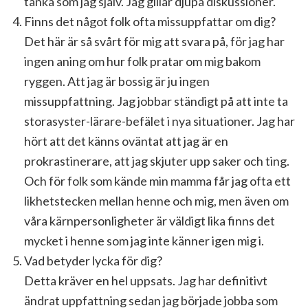
tänka som jag själv. Jag gillar djupa diskussioner.
Finns det något folk ofta missuppfattar om dig?
Det här är så svårt för mig att svara på, för jag har
ingen aning om hur folk pratar om mig bakom
ryggen. Att jag är bossig är ju ingen
missuppfattning. Jag jobbar ständigt på att inte ta
storasyster-lärare-befälet i nya situationer. Jag har
hört att det känns oväntat att jag är en
prokrastinerare, att jag skjuter upp saker och ting.
Och för folk som kände min mamma får jag ofta ett
likhetstecken mellan henne och mig, men även om
våra kärnpersonligheter är väldigt lika finns det
mycket i henne som jag inte känner igen mig i.
Vad betyder lycka för dig?
Detta kräver en hel uppsats. Jag har definitivt
ändrat uppfattning sedan jag började jobba som