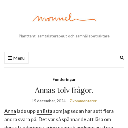
Planttant, samtalsterapeut och samhällsbetraktare
Ex
Menu
se
fo
Funderingar
Annas tolv frågor.
15 december, 2024
7 kommentarer
Anna
lade upp
en lista
som jag sedan har sett flera
andra svara på. Det var så spännande att läsa om
deras funderingar kring denna blandning av stora