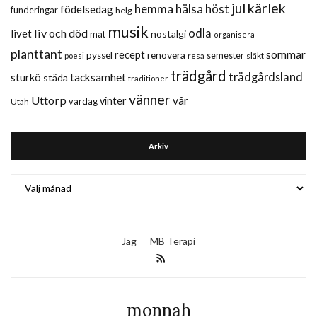
jul
kärlek
hemma
hälsa
höst
födelsedag
funderingar
helg
musik
liv och död
odla
livet
nostalgi
mat
organisera
planttant
sommar
recept
renovera
pyssel
semester
släkt
poesi
resa
trädgård
trädgårdsland
sturkö
tacksamhet
städa
traditioner
vänner
Uttorp
vår
vinter
vardag
Utah
Arkiv
Arkiv
Jag
MB Terapi
monnah