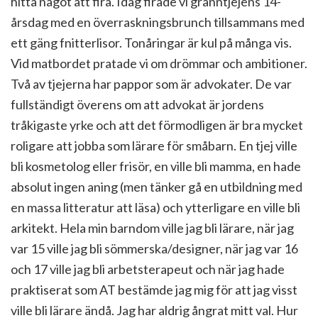
hitta något att fira. Idag firade vi granntjejens 14-
årsdag med en överraskningsbrunch tillsammans med
ett gäng fnitterlisor. Tonåringar är kul på många vis.
Vid matbordet pratade vi om drömmar och ambitioner.
Två av tjejerna har pappor som är advokater. De var
fullständigt överens om att advokat är jordens
tråkigaste yrke och att det förmodligen är bra mycket
roligare att jobba som lärare för småbarn. En tjej ville
bli kosmetolog eller frisör, en ville bli mamma, en hade
absolut ingen aning (men tänker gå en utbildning med
en massa litteratur att läsa) och ytterligare en ville bli
arkitekt. Hela min barndom ville jag bli lärare, när jag
var 15 ville jag bli sömmerska/designer, när jag var 16
och 17 ville jag bli arbetsterapeut och när jag hade
praktiserat som AT bestämde jag mig för att jag visst
ville bli lärare ändå. Jag har aldrig ångrat mitt val. Hur