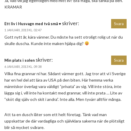
Ja, vad vill jag egentligen med mitt liv? Bra fråga, ska tänka på den.
KRAMAR
skriver:
Ett liv i Husvagn med två små ♥
Svara
1 JANUARI, 2013 KL. 02:47
Gott nytt år, kära vänner. Du måste ha sett otroligt rolig ut när du
skulle duscha. Kunde inte maken hjälpa dig?
skriver:
Min plats i solen
Svara
6 JANUARI, 2013 KL. 09:38
Vilka fina grannar ni har. Sådant värmer gott. Jag tror att vi i Sverige
har en hel del att lära av USA på den biten. Här hemma verka
människor överlag vara väldigt ”privata” av sig. Vill inte störa, inte
lägga sig i, vill inte ha kontakt med grannar, vill inte prata … Lite av
”sköt dig själv och skit i andra”. Inte alla. Men tyvärr alltför många.
Att ta en dusch låter som ett helt företag. Tänk vad man
uppskattar de där vardagliga och självklara sakerna när de plötsligt
blir så mycket svårare.