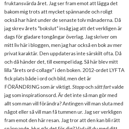
fruktansvärda året. Jag ser fram emot att lägga det
bakom mig trots att mycket spännande och roligt
också har hänt under de senaste tolv månaderna. Då
jag skrev årets ”bokslut” insåg jag att det verkligen är
dags för gladare tongångar överlag. Jag skriver om
mitt liv här i bloggen, men jag har också en bok av mer
privat karaktär. Den uppdateras inte särskilt ofta. Då
och då händer det, till exempel idag. Så här blev mitt
lilla ”årets ord-collage” i den boken. 2012-ordet LYFTA
fick plats både i ord och bild, men det är
FÖRÄNDRING som är viktigt.
Stopp
och
sätt fart
valde
jag som inspirationsord. Är det inte så man gör med
allt som man vill förändra? Antingen vill man sluta med
något eller så vill man få tummen ur. Jag ser verkligen
fram emot den här resan. Jag tror att den kan bli rätt
spännande. Hur går det för dig? Vad vill du med ditt