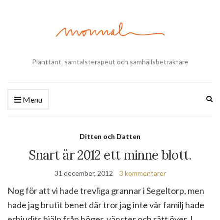
Planttant, samtalsterapeut och samhällsbetraktare
Ex
Menu
se
fo
Ditten och Datten
Snart är 2012 ett minne blott.
31 december, 2012
3 kommentarer
Nog för att vi hade trevliga grannar i Segeltorp, men
hade jag brutit benet där tror jag inte vår familj hade
erbjudits hjälp från höger, vänster och rätt över. I