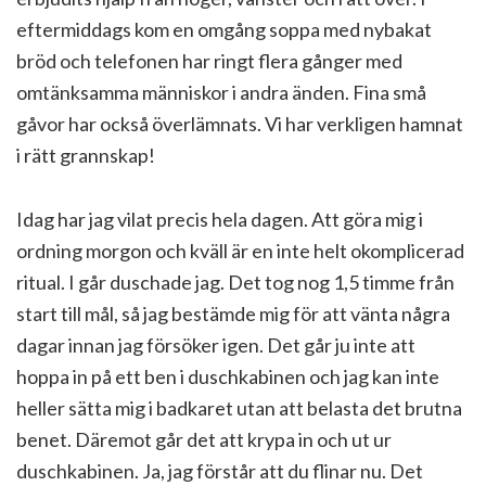
eftermiddags kom en omgång soppa med nybakat
bröd och telefonen har ringt flera gånger med
omtänksamma människor i andra änden. Fina små
gåvor har också överlämnats. Vi har verkligen hamnat
i rätt grannskap!
Idag har jag vilat precis hela dagen. Att göra mig i
ordning morgon och kväll är en inte helt okomplicerad
ritual. I går duschade jag. Det tog nog 1,5 timme från
start till mål, så jag bestämde mig för att vänta några
dagar innan jag försöker igen. Det går ju inte att
hoppa in på ett ben i duschkabinen och jag kan inte
heller sätta mig i badkaret utan att belasta det brutna
benet. Däremot går det att krypa in och ut ur
duschkabinen. Ja, jag förstår att du flinar nu. Det