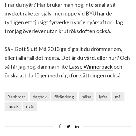
firar du nyår? Här brukar man nog inte smälla så
mycket raketer själv, men uppe vid BYU har de
tydligen ett tjusigt fyrverkeri varje nyårsafton. Jag
tror jag överlever utan krutröksdoften också.
Så – Gott Slut! Må 2013 ge dig allt du drömmer om,
eller i alla fall det mesta. Det är du värd, eller hur? Och
så får jag nog klämma in lite
Lasse Winnerbäck
och
önska att du följer med mig i fortsättningen också.
Benbrott
dagbok
förändring
hälsa
lyfta
mål
musik
nyår