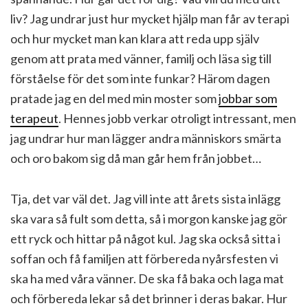
liv? Jag undrar just hur mycket hjälp man får av terapi
och hur mycket man kan klara att reda upp själv
genom att prata med vänner, familj och läsa sig till
förståelse för det som inte funkar? Härom dagen
pratade jag en del med min moster som
jobbar som
terapeut
. Hennes jobb verkar otroligt intressant, men
jag undrar hur man lägger andra människors smärta
och oro bakom sig då man går hem från jobbet…
Tja, det var väl det. Jag vill inte att årets sista inlägg
ska vara så fult som detta, så i morgon kanske jag gör
ett ryck och hittar på något kul. Jag ska också sitta i
soffan och få familjen att förbereda nyårsfesten vi
ska ha med våra vänner. De ska få baka och laga mat
och förbereda lekar så det brinner i deras bakar. Hur