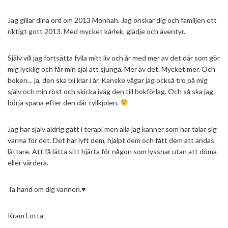
Jag gillar dina ord om 2013 Monnah. Jag önskar dig och familjen ett
riktigt gott 2013. Med mycket kärlek, glädje och äventyr.
Själv vill jag fortsätta fylla mitt liv och år med mer av det där som gör
mig lycklig och får min själ att sjunga. Mer av det. Mycket mer. Och
boken… ja, den ska bli klar i år. Kanske vågar jag också tro på mig
själv och min röst och skicka iväg den till bokförlag. Och så ska jag
börja spana efter den där tyllkjolen.
Jag har själv aldrig gått i terapi men alla jag känner som har talar sig
varma för det. Det har lyft dem, hjälpt dem och fått dem att andas
lättare. Att få lätta sitt hjärta för någon som lyssnar utan att döma
eller värdera.
Ta hand om dig vännen.♥
Kram Lotta