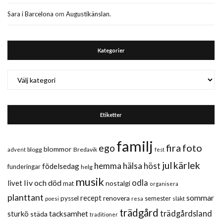
Sara i Barcelona
om
Augustikänslan.
Kategorier
Kategorier
Etiketter
familj
fira
foto
ego
blommor
blogg
Bredavik
advent
fest
jul
kärlek
hemma
hälsa
höst
födelsedag
funderingar
helg
musik
liv och död
odla
livet
nostalgi
mat
organisera
planttant
sommar
recept
renovera
pyssel
semester
släkt
poesi
resa
trädgård
trädgårdsland
sturkö
tacksamhet
städa
traditioner