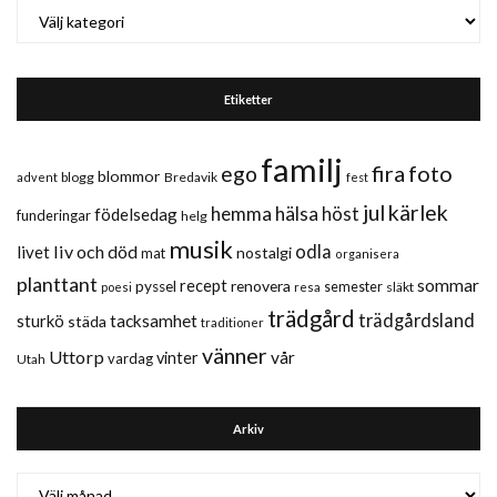
Kategorier
Etiketter
familj
fira
foto
ego
blommor
blogg
Bredavik
advent
fest
jul
kärlek
hemma
hälsa
höst
födelsedag
funderingar
helg
musik
liv och död
odla
livet
nostalgi
mat
organisera
planttant
sommar
recept
renovera
pyssel
semester
släkt
poesi
resa
trädgård
trädgårdsland
sturkö
tacksamhet
städa
traditioner
vänner
Uttorp
vår
vinter
vardag
Utah
Arkiv
Arkiv