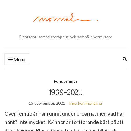
Planttant, samtalsterapeut och samhällsbetraktare
Ex
Menu
se
fo
Funderingar
1969-2021.
15 september, 2021
Inga kommentarer
Över femtio år har runnit under broarna, men vad har
hänt? Inte mycket. Kvinnor är fortfarande bäst på att
dissa kvinnor, Black Power har bytt namn till Black