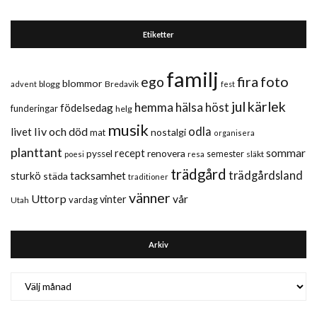
Etiketter
familj
fira
foto
ego
blommor
blogg
Bredavik
advent
fest
jul
kärlek
hemma
hälsa
höst
födelsedag
funderingar
helg
musik
liv och död
odla
livet
nostalgi
mat
organisera
planttant
sommar
recept
renovera
pyssel
semester
släkt
poesi
resa
trädgård
trädgårdsland
sturkö
tacksamhet
städa
traditioner
vänner
Uttorp
vår
vinter
vardag
Utah
Arkiv
Arkiv