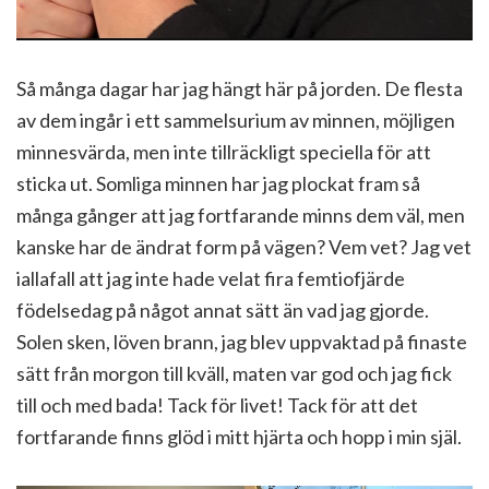
Så många dagar har jag hängt här på jorden. De flesta
av dem ingår i ett sammelsurium av minnen, möjligen
minnesvärda, men inte tillräckligt speciella för att
sticka ut. Somliga minnen har jag plockat fram så
många gånger att jag fortfarande minns dem väl, men
kanske har de ändrat form på vägen? Vem vet? Jag vet
iallafall att jag inte hade velat fira femtiofjärde
födelsedag på något annat sätt än vad jag gjorde.
Solen sken, löven brann, jag blev uppvaktad på finaste
sätt från morgon till kväll, maten var god och jag fick
till och med bada! Tack för livet! Tack för att det
fortfarande finns glöd i mitt hjärta och hopp i min själ.