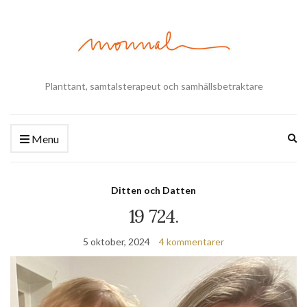
Planttant, samtalsterapeut och samhällsbetraktare
Ex
Menu
se
fo
Ditten och Datten
19 724.
5 oktober, 2024
4 kommentarer