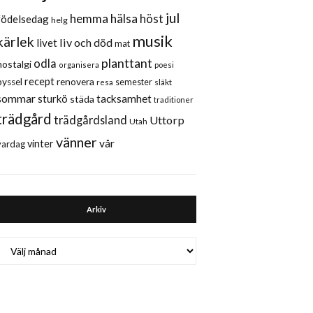
jul
hemma
hälsa
höst
födelsedag
helg
musik
kärlek
liv och död
livet
mat
planttant
odla
nostalgi
organisera
poesi
recept
renovera
pyssel
semester
släkt
resa
sommar
sturkö
tacksamhet
städa
traditioner
trädgård
trädgårdsland
Uttorp
Utah
vänner
vår
vinter
vardag
Arkiv
Arkiv