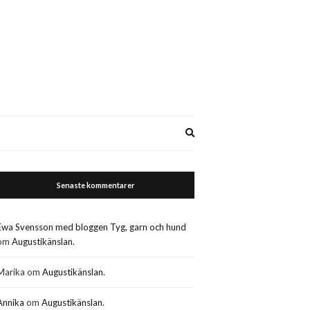
Expand
search
form
Senaste kommentarer
Ewa Svensson med bloggen Tyg, garn och hund
om
Augustikänslan.
Marika
om
Augustikänslan.
Annika
om
Augustikänslan.