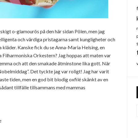
uskigt o-glamourös på den här sidan Pölen, men jag
elligenta och värdiga pristagarna samt kungligheter och
a kläder. Kanske fick du se Anna-Maria Helsing, en
ga Filharmoniska Orkestern? Jag hoppas att maten var
hemma och att den smakade åtminstone lika gott. När
obelmiddag”. Det tyckte jag var roligt! Jag har varit
ste tiden, men en god bit blodig oxfilé skänkt av en
tt sådant tillfälle tillsammans med mammas
e