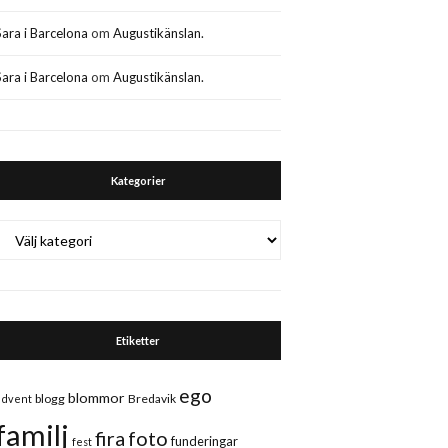
Sara i Barcelona
om
Augustikänslan.
Sara i Barcelona
om
Augustikänslan.
Kategorier
Kategorier
Etiketter
ego
blommor
blogg
Bredavik
advent
familj
fira
foto
funderingar
fest