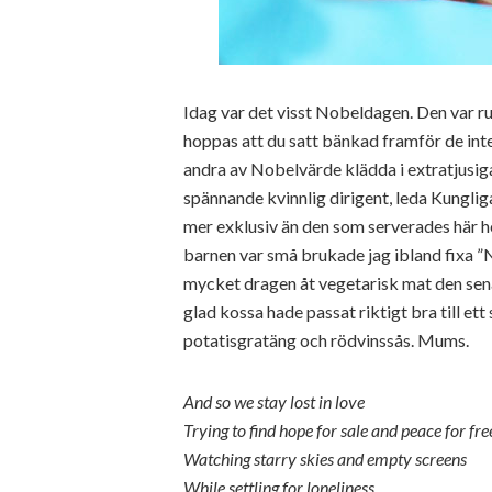
Idag var det visst Nobeldagen. Den var r
hoppas att du satt bänkad framför de int
andra av Nobelvärde klädda i extratjusig
spännande kvinnlig dirigent, leda Kungli
mer exklusiv än den som serverades här 
barnen var små brukade jag ibland fixa ”N
mycket dragen åt vegetarisk mat den sena
glad kossa hade passat riktigt bra till e
potatisgratäng och rödvinssås. Mums.
And so we stay lost in love
Trying to find hope for sale and peace for fre
Watching starry skies and empty screens
While settling for loneliness