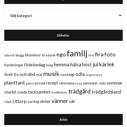
Kategorier
Etiketter
familj
fira
foto
ego
blommor
blogg
Bredavik
advent
fest
jul
kärlek
hemma
hälsa
höst
födelsedag
funderingar
helg
musik
liv och död
odla
livet
nostalgi
mat
organisera
planttant
sommar
recept
renovera
pyssel
semester
släkt
poesi
resa
trädgård
trädgårdsland
sturkö
tacksamhet
städa
traditioner
vänner
Uttorp
vår
vinter
vardag
Utah
Arkiv