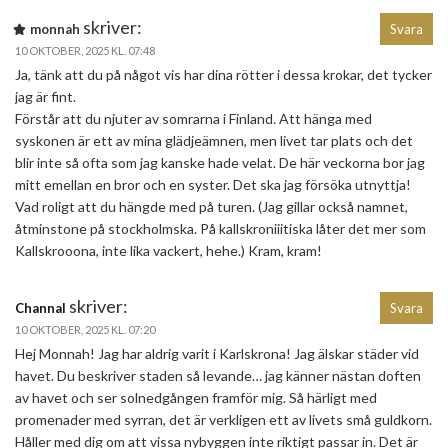
skriver:
monnah
Svara
10 OKTOBER, 2025 KL. 07:48
Ja, tänk att du på något vis har dina rötter i dessa krokar, det tycker
jag är fint.
Förstår att du njuter av somrarna i Finland. Att hänga med
syskonen är ett av mina glädjeämnen, men livet tar plats och det
blir inte så ofta som jag kanske hade velat. De här veckorna bor jag
mitt emellan en bror och en syster. Det ska jag försöka utnyttja!
Vad roligt att du hängde med på turen. (Jag gillar också namnet,
åtminstone på stockholmska. På kallskroniiitiska låter det mer som
Kallskrooona, inte lika vackert, hehe.) Kram, kram!
skriver:
Channal
Svara
10 OKTOBER, 2025 KL. 07:20
Hej Monnah! Jag har aldrig varit i Karlskrona! Jag älskar städer vid
havet. Du beskriver staden så levande… jag känner nästan doften
av havet och ser solnedgången framför mig. Så härligt med
promenader med syrran, det är verkligen ett av livets små guldkorn.
Håller med dig om att vissa nybyggen inte riktigt passar in. Det är