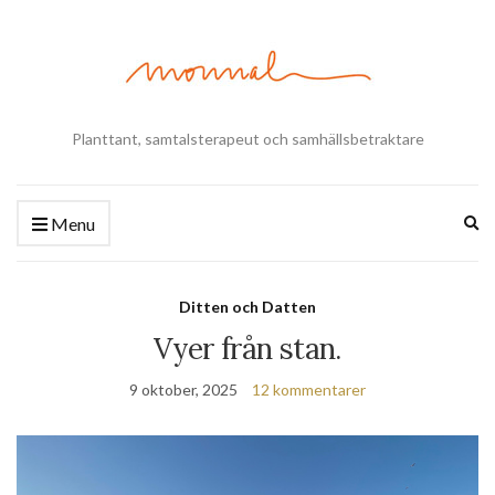
Planttant, samtalsterapeut och samhällsbetraktare
Ex
Menu
se
fo
Ditten och Datten
Vyer från stan.
9 oktober, 2025
12 kommentarer