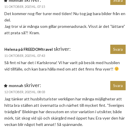
monnah
Svara
11 OKTOBER, 2025 KL. 07:15
Det kommer nog fler turer med tiden! Nu tog jag bara bilder från en
del.
Jag tror vi är många som gillar promenadsnack. Visst är det ”lättare”
att prata så?! Kram.
skriver:
Helena på FREEDOMtravel
Svara
11 OKTOBER, 2025 KL. 07:43
Så fint ni har det i Karlskrona! Vi har varit på besök med husbilen
vid tillfälle, och kan bara hålla med om att det finns fina vyer!!
skriver:
monnah
Svara
12 OKTOBER, 2025 KL. 08:03
Jag tänker att husbilsturister verkligen har många möjligheter att
hitta bra ställen att övernatta och närhet till mycket fint. ”Sveriges
trädgård” Blekinge har dessutom en stor variation i utsikter, både
mörk, tät skog vid sjö och skärgård med öppet hav. Era vyer den här
veckan blir något helt annat! Så spännande.