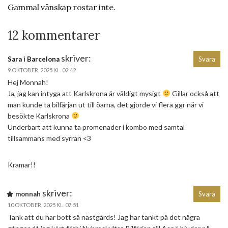
Gammal vänskap rostar inte.
12 kommentarer
skriver:
Sara i Barcelona
Svara
9 OKTOBER, 2025 KL. 02:42
Hej Monnah!
Ja, jag kan intyga att Karlskrona är väldigt mysigt
Gillar också att
man kunde ta bilfärjan ut till öarna, det gjorde vi flera ggr när vi
besökte Karlskrona
Underbart att kunna ta promenader i kombo med samtal
tillsammans med syrran <3
Kramar!!
skriver:
monnah
Svara
10 OKTOBER, 2025 KL. 07:51
Tänk att du har bott så nästgårds! Jag har tänkt på det några