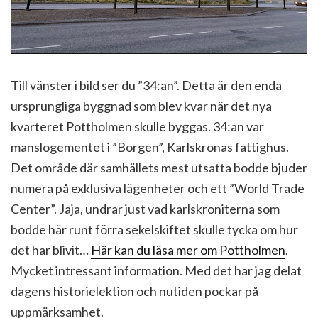
Till vänster i bild ser du ”34:an”. Detta är den enda
ursprungliga byggnad som blev kvar när det nya
kvarteret Pottholmen skulle byggas. 34:an var
manslogementet i ”Borgen”, Karlskronas fattighus.
Det område där samhällets mest utsatta bodde bjuder
numera på exklusiva lägenheter och ett ”World Trade
Center”. Jaja, undrar just vad karlskroniterna som
bodde här runt förra sekelskiftet skulle tycka om hur
det har blivit…
Här kan du läsa mer om Pottholmen
.
Mycket intressant information. Med det har jag delat
dagens historielektion och nutiden pockar på
uppmärksamhet.