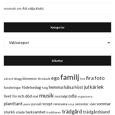
monnah
om
Att välja klokt.
Kategorier
Kategorier
Etiketter
familj
fira
foto
ego
blommor
blogg
Bredavik
advent
fest
jul
kärlek
hemma
hälsa
höst
födelsedag
funderingar
helg
musik
liv och död
odla
livet
nostalgi
mat
organisera
planttant
sommar
recept
renovera
pyssel
semester
släkt
poesi
resa
trädgård
trädgårdsland
sturkö
tacksamhet
städa
traditioner