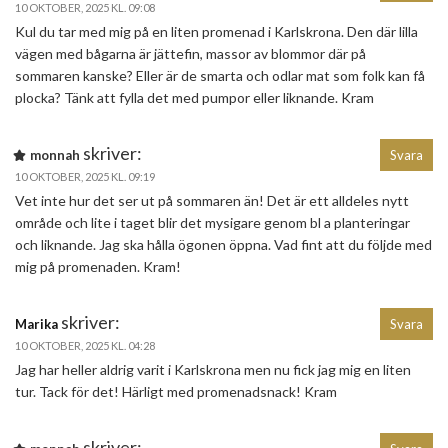
10 OKTOBER, 2025 KL. 09:08
Kul du tar med mig på en liten promenad i Karlskrona. Den där lilla
vägen med bågarna är jättefin, massor av blommor där på
sommaren kanske? Eller är de smarta och odlar mat som folk kan få
plocka? Tänk att fylla det med pumpor eller liknande. Kram
skriver:
monnah
Svara
10 OKTOBER, 2025 KL. 09:19
Vet inte hur det ser ut på sommaren än! Det är ett alldeles nytt
område och lite i taget blir det mysigare genom bl a planteringar
och liknande. Jag ska hålla ögonen öppna. Vad fint att du följde med
mig på promenaden. Kram!
skriver:
Marika
Svara
10 OKTOBER, 2025 KL. 04:28
Jag har heller aldrig varit i Karlskrona men nu fick jag mig en liten
tur. Tack för det! Härligt med promenadsnack! Kram
skriver: