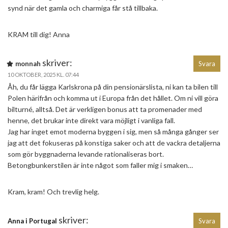
synd när det gamla och charmiga får stå tillbaka.
KRAM till dig! Anna
skriver:
monnah
Svara
10 OKTOBER, 2025 KL. 07:44
Åh, du får lägga Karlskrona på din pensionärslista, ni kan ta bilen till
Polen härifrån och komma ut i Europa från det hållet. Om ni vill göra
bilturné, alltså. Det är verkligen bonus att ta promenader med
henne, det brukar inte direkt vara möjligt i vanliga fall.
Jag har inget emot moderna byggen i sig, men så många gånger ser
jag att det fokuseras på konstiga saker och att de vackra detaljerna
som gör byggnaderna levande rationaliseras bort.
Betongbunkerstilen är inte något som faller mig i smaken…
Kram, kram! Och trevlig helg.
skriver:
Anna i Portugal
Svara