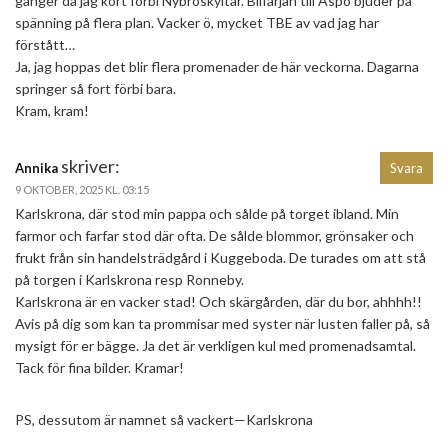
gånger då jag kört förbi Nybroskyltar. Bilfärjan till Aspö bjuder på
spänning på flera plan. Vacker ö, mycket TBE av vad jag har
förstått…
Ja, jag hoppas det blir flera promenader de här veckorna. Dagarna
springer så fort förbi bara.
Kram, kram!
skriver:
Annika
Svara
9 OKTOBER, 2025 KL. 03:15
Karlskrona, där stod min pappa och sålde på torget ibland. Min
farmor och farfar stod där ofta. De sålde blommor, grönsaker och
frukt från sin handelsträdgård i Kuggeboda. De turades om att stå
på torgen i Karlskrona resp Ronneby.
Karlskrona är en vacker stad! Och skärgården, där du bor, ahhhh!!
Avis på dig som kan ta prommisar med syster när lusten faller på, så
mysigt för er bägge. Ja det är verkligen kul med promenadsamtal.
Tack för fina bilder. Kramar!
PS, dessutom är namnet så vackert—Karlskrona