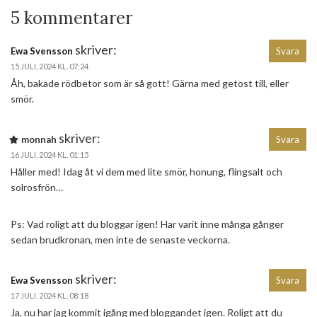
5 kommentarer
skriver:
Ewa Svensson
Svara
15 JULI, 2024 KL. 07:24
Åh, bakade rödbetor som är så gott! Gärna med getost till, eller
smör.
skriver:
monnah
Svara
16 JULI, 2024 KL. 01:15
Håller med! Idag åt vi dem med lite smör, honung, flingsalt och
solrosfrön…
Ps: Vad roligt att du bloggar igen! Har varit inne många gånger
sedan brudkronan, men inte de senaste veckorna.
skriver:
Ewa Svensson
Svara
17 JULI, 2024 KL. 08:18
Ja, nu har jag kommit igång med bloggandet igen. Roligt att du