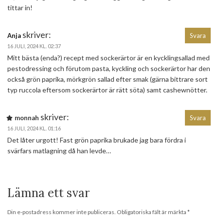
tittar in!
skriver:
Anja
Svara
16 JULI, 2024 KL. 02:37
Mitt bästa (enda?) recept med sockerärtor är en kycklingsallad med
pestodressing och förutom pasta, kyckling och sockerärtor har den
också grön paprika, mörkgrön sallad efter smak (gärna bittrare sort
typ ruccola eftersom sockerärtor är rätt söta) samt cashewnötter.
skriver:
monnah
Svara
16 JULI, 2024 KL. 01:16
Det låter urgott! Fast grön paprika brukade jag bara fördra i
svärfars matlagning då han levde…
Lämna ett svar
Din e-postadress kommer inte publiceras.
Obligatoriska fält är märkta
*