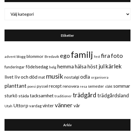
Kategorier
Etiketter
familj
fira
foto
ego
blommor
blogg
Bredavik
advent
fest
jul
kärlek
hemma
hälsa
höst
födelsedag
funderingar
helg
musik
liv och död
odla
livet
nostalgi
mat
organisera
planttant
sommar
recept
renovera
pyssel
semester
släkt
poesi
resa
trädgård
trädgårdsland
sturkö
tacksamhet
städa
traditioner
vänner
Uttorp
vår
vinter
vardag
Utah
Arkiv