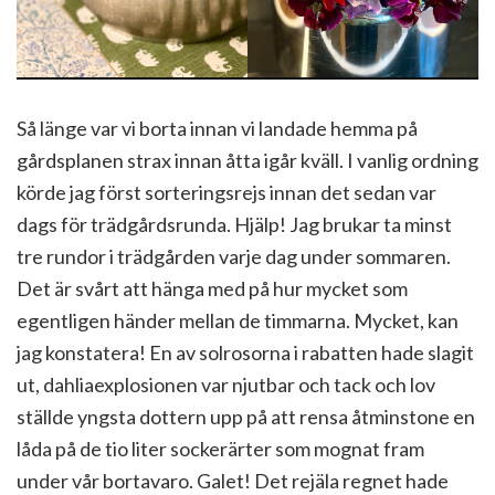
Så länge var vi borta innan vi landade hemma på
gårdsplanen strax innan åtta igår kväll. I vanlig ordning
körde jag först sorteringsrejs innan det sedan var
dags för trädgårdsrunda. Hjälp! Jag brukar ta minst
tre rundor i trädgården varje dag under sommaren.
Det är svårt att hänga med på hur mycket som
egentligen händer mellan de timmarna. Mycket, kan
jag konstatera! En av solrosorna i rabatten hade slagit
ut, dahliaexplosionen var njutbar och tack och lov
ställde yngsta dottern upp på att rensa åtminstone en
låda på de tio liter sockerärter som mognat fram
under vår bortavaro. Galet! Det rejäla regnet hade