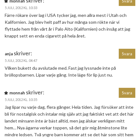
skriver:
monnah
Svara
5 JULI, 2012 KL. 10:33
Färre rökare över lag i USA tycker jag, men allra mest i Utah och
Kalifornien. Jag blev helt paff av hur många som rökte när vi
flyttade hem från vårt år i Palo Alto (Kalifornien) och insåg att jag
knappt sett en enda cigarett på hela året.
skriver:
anja
Svara
5 JULI, 2012 KL. 04:47
Vilken bukett du avslutade med. Fast jag lyssnade inte på
bröllopsbarnen. Lipar varje gång. Inte läge för lip just nu.
skriver:
monnah
Svara
5 JULI, 2012 KL. 10:35
Jag lipar nu varje dag, flera gånger. Hela tiden. Jag försöker att inte
bli för nostalgisk och intalar mig själv att jag faktiskt vet att det här
landet minsann inte är bäst alltid, men jag älskar verkligen mitt
hem… Nya ägarna verkar toppen, så det gör mig åtminstone lite
mindre ledsen. Två yngre barn kommer att se det här som sitt hem