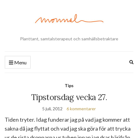
Planttant, samtalsterapeut och samhällsbetraktare
Ex
Menu
se
fo
Tips
Tipstorsdag vecka 27.
5 juli, 2012
6 kommentarer
Tiden tryter. Idag funderar jag på vad jag kommer att
sakna då jag flyttat och vad jag ska göra för att trycka
ur de sista dropparna ur tuben innan jag drar härifrån.