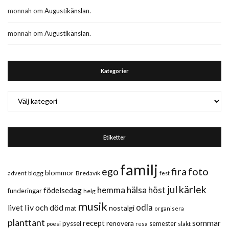
monnah
om
Augustikänslan.
monnah
om
Augustikänslan.
Kategorier
Kategorier
Etiketter
familj
fira
foto
ego
blommor
blogg
Bredavik
advent
fest
jul
kärlek
hemma
hälsa
höst
födelsedag
funderingar
helg
musik
liv och död
odla
livet
nostalgi
mat
organisera
planttant
sommar
recept
renovera
pyssel
semester
släkt
poesi
resa