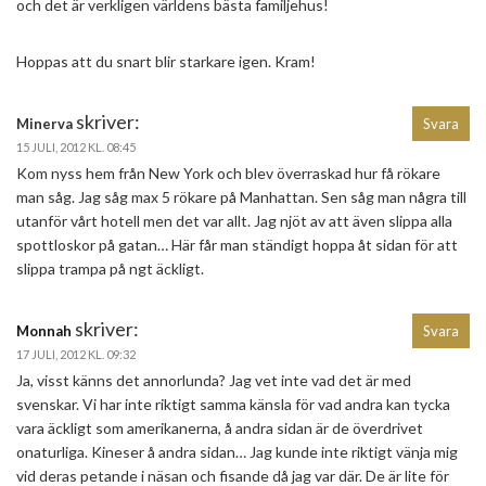
och det är verkligen världens bästa familjehus!
Hoppas att du snart blir starkare igen. Kram!
skriver:
Minerva
Svara
15 JULI, 2012 KL. 08:45
Kom nyss hem från New York och blev överraskad hur få rökare
man såg. Jag såg max 5 rökare på Manhattan. Sen såg man några till
utanför vårt hotell men det var allt. Jag njöt av att även slippa alla
spottloskor på gatan… Här får man ständigt hoppa åt sidan för att
slippa trampa på ngt äckligt.
skriver:
Monnah
Svara
17 JULI, 2012 KL. 09:32
Ja, visst känns det annorlunda? Jag vet inte vad det är med
svenskar. Vi har inte riktigt samma känsla för vad andra kan tycka
vara äckligt som amerikanerna, å andra sidan är de överdrivet
onaturliga. Kineser å andra sidan… Jag kunde inte riktigt vänja mig
vid deras petande i näsan och fisande då jag var där. De är lite för