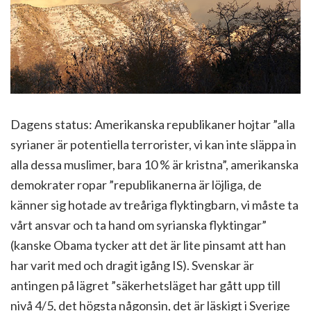
Dagens status: Amerikanska republikaner hojtar ”alla
syrianer är potentiella terrorister, vi kan inte släppa in
alla dessa muslimer, bara 10 % är kristna”, amerikanska
demokrater ropar ”republikanerna är löjliga, de
känner sig hotade av treåriga flyktingbarn, vi måste ta
vårt ansvar och ta hand om syrianska flyktingar”
(kanske Obama tycker att det är lite pinsamt att han
har varit med och dragit igång IS). Svenskar är
antingen på lägret ”säkerhetsläget har gått upp till
nivå 4/5, det högsta någonsin, det är läskigt i Sverige