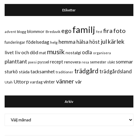
Etiketter
familj
fira
foto
ego
blommor
blogg
Bredavik
advent
fest
jul
kärlek
hemma
hälsa
höst
födelsedag
funderingar
helg
musik
liv och död
odla
livet
nostalgi
mat
organisera
planttant
sommar
recept
renovera
pyssel
semester
släkt
poesi
resa
trädgård
trädgårdsland
sturkö
tacksamhet
städa
traditioner
vänner
Uttorp
vår
vinter
vardag
Utah
Arkiv
Arkiv