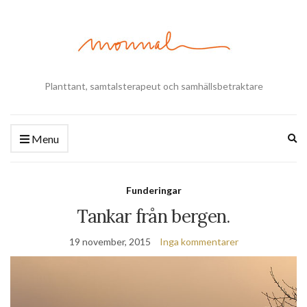
Planttant, samtalsterapeut och samhällsbetraktare
Ex
Menu
se
fo
Funderingar
Tankar från bergen.
19 november, 2015
Inga kommentarer