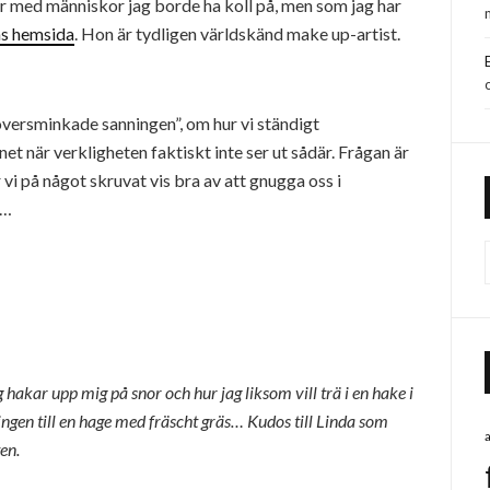
er med människor jag borde ha koll på, men som jag har
as hemsida
. Hon är tydligen världskänd make up-artist.
versminkade sanningen”, om hur vi ständigt
t när verkligheten faktiskt inte ser ut sådär. Frågan är
r vi på något skruvat vis bra av att gnugga oss i
a…
ag hakar upp mig på snor och hur jag liksom vill trä i en hake i
gen till en hage med fräscht gräs… Kudos till Linda som
en.