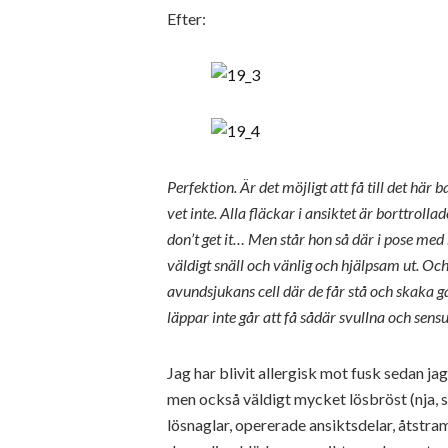
Efter:
Perfektion. Är det möjligt att få till det hä
vet inte. Alla fläckar i ansiktet är borttroll
don’t get it… Men står hon så där i pose med
väldigt snäll och vänlig och hjälpsam ut. Och 
avundsjukans cell där de får stå och skaka gal
läppar inte går att få sådär svullna och sens
Jag har blivit allergisk mot fusk sedan jag
men också väldigt mycket lösbröst (nja, s
lösnaglar, opererade ansiktsdelar, åtstra