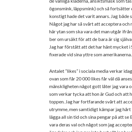
de vanliga kläderna, ansiktsmask som tas 
ögonsmink, läppsmink) och så fortsätter de
konstigt hade det varit annars. Jag både 
Något jag har så svårt att acceptera och 
här ytan som ska vara det man utgår ifrån
ber om ursäkt för att de bara är sig själva
Jag har förstått att det har hänt mycket i
fixerade vid sina yttre som amerikanern
Antalet ”likes” i sociala media verkar id
ovan som får 20 000 likes får väl då anses
mänskligheten något gott låter jag vara o
som verkar tycka att hon är Gud och att hon 
toppen. Jag har fortfarande svårt att acce
utrymme, men samtidigt kämpar jag hårt fö
lägga all sin tid och sina pengar på att se
vara deras val och något som jag accepterar