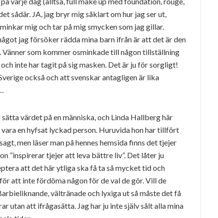
på varje dag (alltså, full make up med foundation, rouge,
t sådär. JA, jag bryr mig såklart om hur jag ser ut,
sminkar mig och tar på mig smycken som jag gillar.
något jag försöker rädda mina barn ifrån är att det är den
. Vänner som kommer osminkade till någon tillställning
 och inte har tagit på sig masken. Det är ju för sorgligt!
 Sverige också och att svenskar antagligen är lika
a…
ag sätta värdet på en människa, och Linda Hallberg här
 vara en hyfsat lyckad person. Huruvida hon har tillfört
sagt, men läser man på hennes hemsida finns det tjejer
”inspirerar tjejer att leva bättre liv”. Det låter ju
ptera att det här ytliga ska få ta så mycket tid och
r att inte fördöma någon för de val de gör. Vill de
 Barbieliknande, vältränade och lyxiga ut så måste det få
 utan att ifrågasätta. Jag har ju inte själv sålt alla mina