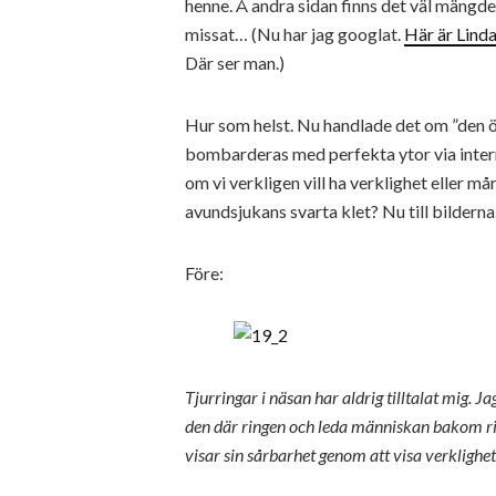
henne. Å andra sidan finns det väl mängd
missat… (Nu har jag googlat.
Här är Lind
Där ser man.)
Hur som helst. Nu handlade det om ”den ö
bombarderas med perfekta ytor via interne
om vi verkligen vill ha verklighet eller må
avundsjukans svarta klet? Nu till bildern
Före:
Tjurringar i näsan har aldrig tilltalat mig. J
den där ringen och leda människan bakom rin
visar sin sårbarhet genom att visa verklighet