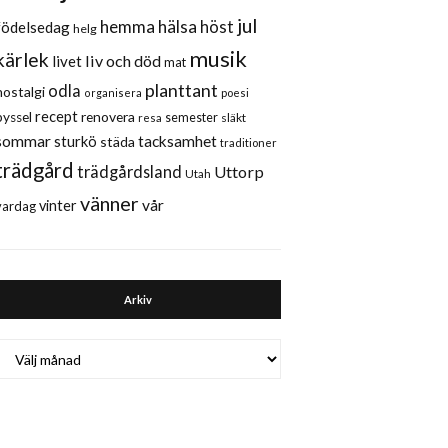
jul
hemma
hälsa
höst
födelsedag
helg
musik
kärlek
liv och död
livet
mat
planttant
odla
nostalgi
organisera
poesi
recept
renovera
pyssel
semester
släkt
resa
sommar
sturkö
tacksamhet
städa
traditioner
trädgård
trädgårdsland
Uttorp
Utah
vänner
vår
vinter
vardag
Arkiv
Arkiv