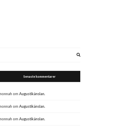
Expand
search
form
Senaste kommentarer
monnah
om
Augustikänslan.
monnah
om
Augustikänslan.
monnah
om
Augustikänslan.