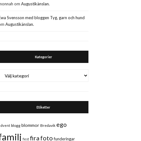
monnah
om
Augustikänslan.
Ewa Svensson med bloggen Tyg, garn och hund
om
Augustikänslan.
Kategorier
Kategorier
Etiketter
ego
blommor
blogg
Bredavik
advent
familj
fira
foto
funderingar
fest