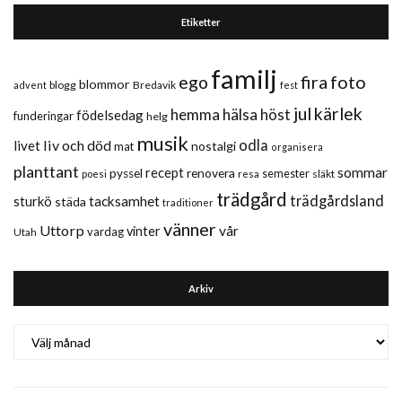
Etiketter
familj
fira
foto
ego
blommor
blogg
Bredavik
advent
fest
jul
kärlek
hemma
hälsa
höst
födelsedag
funderingar
helg
musik
liv och död
odla
livet
nostalgi
mat
organisera
planttant
sommar
recept
renovera
pyssel
semester
släkt
poesi
resa
trädgård
trädgårdsland
sturkö
tacksamhet
städa
traditioner
vänner
Uttorp
vår
vinter
vardag
Utah
Arkiv
Arkiv