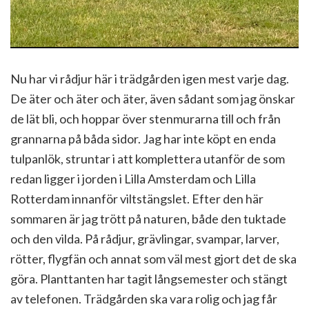
Nu har vi rådjur här i trädgården igen mest varje dag.
De äter och äter och äter, även sådant som jag önskar
de lät bli, och hoppar över stenmurarna till och från
grannarna på båda sidor. Jag har inte köpt en enda
tulpanlök, struntar i att komplettera utanför de som
redan ligger i jorden i Lilla Amsterdam och Lilla
Rotterdam innanför viltstängslet. Efter den här
sommaren är jag trött på naturen, både den tuktade
och den vilda. På rådjur, grävlingar, svampar, larver,
rötter, flygfän och annat som väl mest gjort det de ska
göra. Planttanten har tagit långsemester och stängt
av telefonen. Trädgården ska vara rolig och jag får