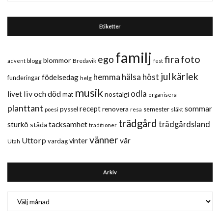
Etiketter
familj
fira
foto
ego
blommor
blogg
Bredavik
advent
fest
jul
kärlek
hemma
hälsa
höst
födelsedag
funderingar
helg
musik
liv och död
odla
livet
nostalgi
mat
organisera
planttant
sommar
recept
renovera
pyssel
semester
släkt
poesi
resa
trädgård
trädgårdsland
sturkö
tacksamhet
städa
traditioner
vänner
Uttorp
vår
vinter
vardag
Utah
Arkiv
Arkiv