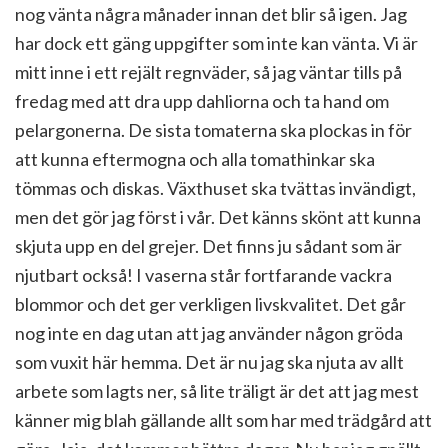
nog vänta några månader innan det blir så igen. Jag
har dock ett gäng uppgifter som inte kan vänta. Vi är
mitt inne i ett rejält regnväder, så jag väntar tills på
fredag med att dra upp dahliorna och ta hand om
pelargonerna. De sista tomaterna ska plockas in för
att kunna eftermogna och alla tomathinkar ska
tömmas och diskas. Växthuset ska tvättas invändigt,
men det gör jag först i vår. Det känns skönt att kunna
skjuta upp en del grejer. Det finns ju sådant som är
njutbart också! I vaserna står fortfarande vackra
blommor och det ger verkligen livskvalitet. Det går
nog inte en dag utan att jag använder någon gröda
som vuxit här hemma. Det är nu jag ska njuta av allt
arbete som lagts ner, så lite träligt är det att jag mest
känner mig blah gällande allt som har med trädgård att