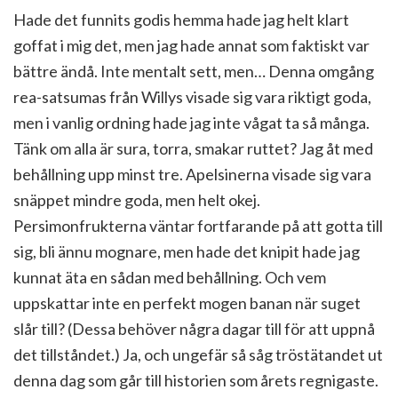
Hade det funnits godis hemma hade jag helt klart
goffat i mig det, men jag hade annat som faktiskt var
bättre ändå. Inte mentalt sett, men… Denna omgång
rea-satsumas från Willys visade sig vara riktigt goda,
men i vanlig ordning hade jag inte vågat ta så många.
Tänk om alla är sura, torra, smakar ruttet? Jag åt med
behållning upp minst tre. Apelsinerna visade sig vara
snäppet mindre goda, men helt okej.
Persimonfrukterna väntar fortfarande på att gotta till
sig, bli ännu mognare, men hade det knipit hade jag
kunnat äta en sådan med behållning. Och vem
uppskattar inte en perfekt mogen banan när suget
slår till? (Dessa behöver några dagar till för att uppnå
det tillståndet.) Ja, och ungefär så såg tröstätandet ut
denna dag som går till historien som årets regnigaste.