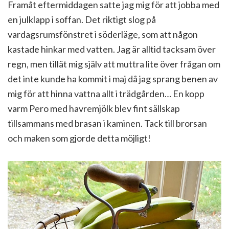
Framåt eftermiddagen satte jag mig för att jobba med
en julklapp i soffan. Det riktigt slog på
vardagsrumsfönstret i söderläge, som att någon
kastade hinkar med vatten. Jag är alltid tacksam över
regn, men tillät mig själv att muttra lite över frågan om
det inte kunde ha kommit i maj då jag sprang benen av
mig för att hinna vattna allt i trädgården… En kopp
varm Pero med havremjölk blev fint sällskap
tillsammans med brasan i kaminen. Tack till brorsan
och maken som gjorde detta möjligt!