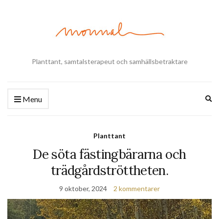
Planttant, samtalsterapeut och samhällsbetraktare
Ex
Menu
se
fo
Planttant
De söta fästingbärarna och
trädgårdströttheten.
9 oktober, 2024
2 kommentarer