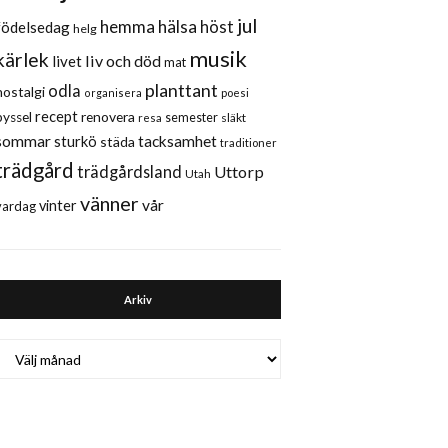
jul
hemma
hälsa
höst
födelsedag
helg
musik
kärlek
liv och död
livet
mat
planttant
odla
nostalgi
organisera
poesi
recept
renovera
pyssel
semester
släkt
resa
sommar
sturkö
tacksamhet
städa
traditioner
trädgård
trädgårdsland
Uttorp
Utah
vänner
vår
vinter
vardag
Arkiv
Arkiv