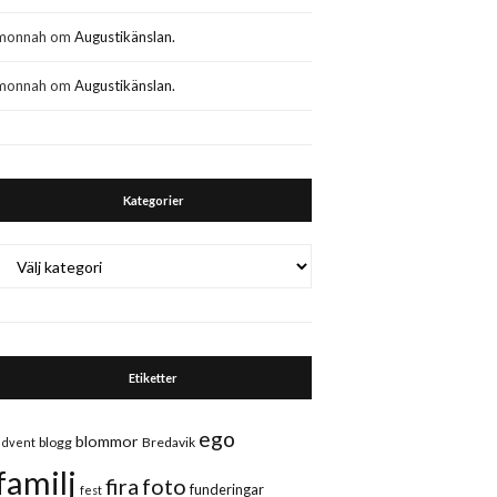
monnah
om
Augustikänslan.
monnah
om
Augustikänslan.
Kategorier
Kategorier
Etiketter
ego
blommor
blogg
Bredavik
advent
familj
fira
foto
funderingar
fest