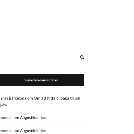
Expand
search
form
Senaste kommentarer
Sara i Barcelona
om
Om att hitta tillbaka till sig
jälv.
monnah
om
Augustikänslan.
monnah
om
Augustikänslan.