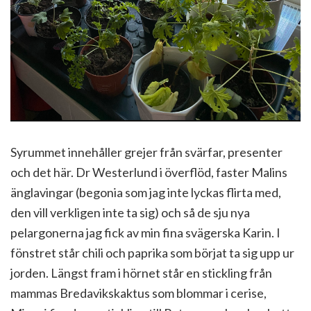
Syrummet innehåller grejer från svärfar, presenter
och det här. Dr Westerlund i överflöd, faster Malins
änglavingar (begonia som jag inte lyckas flirta med,
den vill verkligen inte ta sig) och så de sju nya
pelargonerna jag fick av min fina svägerska Karin. I
fönstret står chili och paprika som börjat ta sig upp ur
jorden. Längst fram i hörnet står en stickling från
mammas Bredavikskaktus som blommar i cerise,