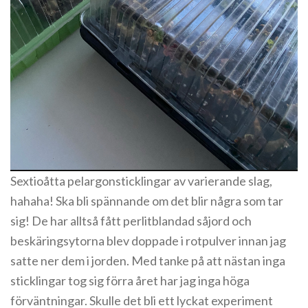
Sextioåtta pelargonsticklingar av varierande slag,
hahaha! Ska bli spännande om det blir några som tar
sig! De har alltså fått perlitblandad såjord och
beskäringsytorna blev doppade i rotpulver innan jag
satte ner dem i jorden. Med tanke på att nästan inga
sticklingar tog sig förra året har jag inga höga
förväntningar. Skulle det bli ett lyckat experiment