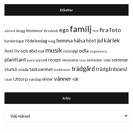
Etiketter
familj
fira
foto
ego
blommor
blogg
Bredavik
advent
fest
jul
kärlek
hemma
hälsa
höst
födelsedag
funderingar
helg
musik
liv och död
odla
livet
nostalgi
mat
organisera
planttant
sommar
recept
renovera
pyssel
semester
släkt
poesi
resa
trädgård
trädgårdsland
sturkö
tacksamhet
städa
traditioner
vänner
Uttorp
vår
vinter
vardag
Utah
Arkiv
Arkiv