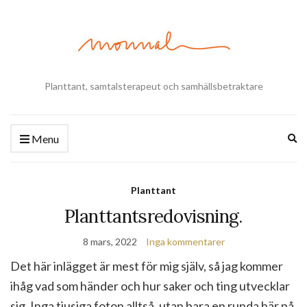
Planttant, samtalsterapeut och samhällsbetraktare
Ex
Menu
se
fo
Planttant
Planttantsredovisning.
8 mars, 2022
Inga kommentarer
Det här inlägget är mest för mig själv, så jag kommer
ihåg vad som händer och hur saker och ting utvecklar
sig. Inga tjusiga foton alltså, utan bara en runda här på