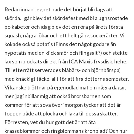
Redan innan regnet hade det börjat bli dags att
skörda. Igår blev det skördefest med bl a ugnsrostade
polkabetor och idag blev det en röra på årets första
squash, några lökar och ett helt gäng sockerärter. Vi
kokade också potatis (Finns det något godare än
nypotatis med en klick smör och flingsalt?) och stekte
lax som plockats direkt från ICA Maxis frysdisk, hehe.
Till efterrätt serverades blåbärs- och björnbärspaj
med knäckigt täcke, allt för att fira dotterns semester.
Vi kanske tröttnar på egenodlad mat om några dagar,
men jag inbillar mig att också brorsbarnen som
kommer för att sova över imorgon tycker att det är
toppen både att plocka och laga till dessa skatter.
Förresten, vet du hur gott det är att äta
krasseblommor och ringblommans kronblad? Och hur