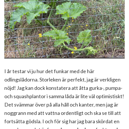
I år testar vi ju hur det funkar med de här
odlingslådorna. Storleken är perfekt, jag är verkligen
nöjd! Jag kan dock konstatera att åtta gurka-, pumpa-
och squashplantor i samma låda är lite väl optimistiskt!
Det svämmar över på alla håll och kanter, men jag är
noggrann med att vattna ordentligt och ska se till att
fortsätta gödsla. I och för sig har jag bara skördat en