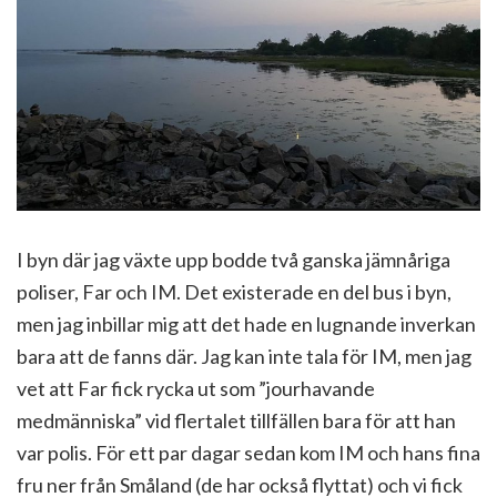
I byn där jag växte upp bodde två ganska jämnåriga
poliser, Far och IM. Det existerade en del bus i byn,
men jag inbillar mig att det hade en lugnande inverkan
bara att de fanns där. Jag kan inte tala för IM, men jag
vet att Far fick rycka ut som ”jourhavande
medmänniska” vid flertalet tillfällen bara för att han
var polis. För ett par dagar sedan kom IM och hans fina
fru ner från Småland (de har också flyttat) och vi fick