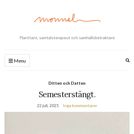
Planttant, samtalsterapeut och samhällsbetraktare
Ex
Menu
se
fo
Ditten och Datten
Semesterstängt.
22 juli, 2021
Inga kommentarer