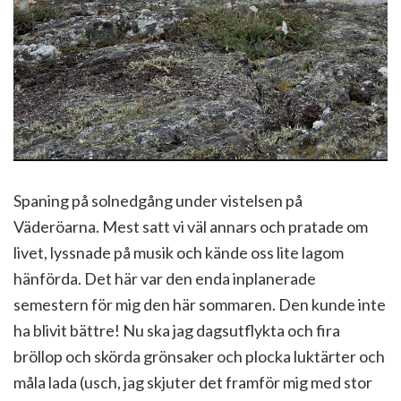
Spaning på solnedgång under vistelsen på
Väderöarna. Mest satt vi väl annars och pratade om
livet, lyssnade på musik och kände oss lite lagom
hänförda. Det här var den enda inplanerade
semestern för mig den här sommaren. Den kunde inte
ha blivit bättre! Nu ska jag dagsutflykta och fira
bröllop och skörda grönsaker och plocka luktärter och
måla lada (usch, jag skjuter det framför mig med stor