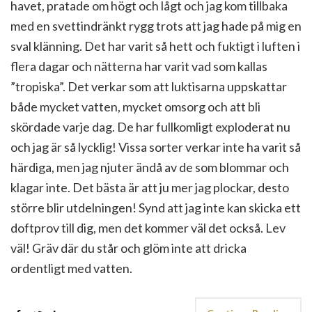
havet, pratade om högt och lågt och jag kom tillbaka
med en svettindränkt rygg trots att jag hade på mig en
sval klänning. Det har varit så hett och fuktigt i luften i
flera dagar och nätterna har varit vad som kallas
”tropiska”. Det verkar som att luktisarna uppskattar
både mycket vatten, mycket omsorg och att bli
skördade varje dag. De har fullkomligt exploderat nu
och jag är så lycklig! Vissa sorter verkar inte ha varit så
härdiga, men jag njuter ändå av de som blommar och
klagar inte. Det bästa är att ju mer jag plockar, desto
större blir utdelningen! Synd att jag inte kan skicka ett
doftprov till dig, men det kommer väl det också. Lev
väl! Gräv där du står och glöm inte att dricka
ordentligt med vatten.