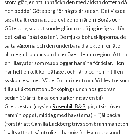
stora glädjen att upptäcka den med äldsta dottern då
hon bodde i Göteborg för några år sedan. Det visade
sig att allt regn jag upplevt genom åren i Borås och
Göteborg snabbt kunde glömmas då jag insåg varför
det kallas ”bästkusten”. De mjuka bohusklipporna, de
salta vågorna och den underbara dialekten förlåter
alla regndroppar som faller över denna region! Att ha
en lillasyster som resebloggar har sina fördelar. Hon
har helt enkelt koll på läget och i år bjöd hon in till en
syskonresa med Väderöarna i centrum. Vi blev tre som
till slut åkte rutten Jönköping (lunch hos god vän
sedan 30 år tillbaka och parkering av en bil) –
Grebbestad (mysiga
Rosenhill B&B
, pir, utsikt över
hamninloppet, middag med havstema) – Fjällbacka
(förstår att Camilla Läckberg trivs som brännmaneten
i saltvattnet, så otroligt charmigt) – Hamburgsund