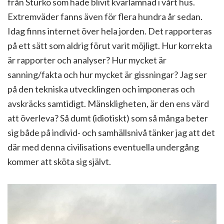
från Sturkö som hade blivit kvarlämnad i vårt hus.
Extremväder fanns även för flera hundra år sedan.
Idag finns internet över hela jorden. Det rapporteras
på ett sätt som aldrig förut varit möjligt. Hur korrekta
är rapporter och analyser? Hur mycket är
sanning/fakta och hur mycket är gissningar? Jag ser
på den tekniska utvecklingen och imponeras och
avskräcks samtidigt. Mänskligheten, är den ens värd
att överleva? Så dumt (idiotiskt) som så många beter
sig både på individ- och samhällsnivå tänker jag att det
där med denna civilisations eventuella undergång
kommer att sköta sig självt.