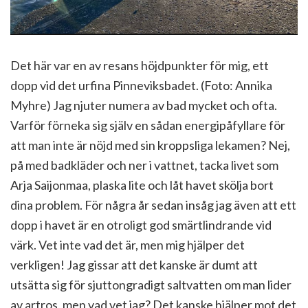
Det här var en av resans höjdpunkter för mig, ett
dopp vid det urfina Pinneviksbadet. (Foto: Annika
Myhre) Jag njuter numera av bad mycket och ofta.
Varför förneka sig själv en sådan energipåfyllare för
att man inte är nöjd med sin kroppsliga lekamen? Nej,
på med badkläder och ner i vattnet, tacka livet som
Arja Saijonmaa, plaska lite och låt havet skölja bort
dina problem. För några år sedan insåg jag även att ett
dopp i havet är en otroligt god smärtlindrande vid
värk. Vet inte vad det är, men mig hjälper det
verkligen! Jag gissar att det kanske är dumt att
utsätta sig för sjuttongradigt saltvatten om man lider
av artros, men vad vet jag? Det kanske hjälper mot det