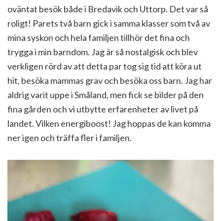
oväntat besök både i Bredavik och Uttorp. Det var så
roligt! Parets två barn gick i samma klasser som två av
mina syskon och hela familjen tillhör det fina och
trygga i min barndom. Jag är så nostalgisk och blev
verkligen rörd av att detta par tog sig tid att köra ut
hit, besöka mammas grav och besöka oss barn. Jag har
aldrig varit uppe i Småland, men fick se bilder på den
fina gården och vi utbytte erfarenheter av livet på
landet. Vilken energiboost! Jag hoppas de kan komma
ner igen och träffa fler i familjen.