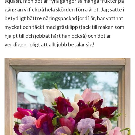
squash, men det är fyra gånger så många frukter på
gång än vi fick på hela skörden förra året. Jag satte i
betydligt bättre näringspackad jord i år, har vattnat
mycket och täckt med gräsklipp (tack till maken som
hjälpt till och jobbat hårt han också) och det är
verkligen roligt att allt jobb betalar sig!