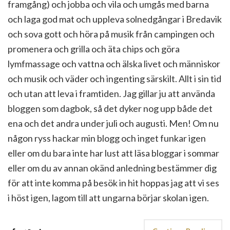
framgång) och jobba och vila och umgås med barna
och laga god mat och uppleva solnedgångar i Bredavik
och sova gott och höra på musik från campingen och
promenera och grilla och äta chips och göra
lymfmassage och vattna och älska livet och människor
och musik och väder och ingenting särskilt. Allt i sin tid
och utan att leva i framtiden. Jag gillar ju att använda
bloggen som dagbok, så det dyker nog upp både det
ena och det andra under juli och augusti. Men! Om nu
någon ryss hackar min blogg och inget funkar igen
eller om du bara inte har lust att läsa bloggar i sommar
eller om du av annan okänd anledning bestämmer dig
för att inte komma på besök in hit hoppas jag att vi ses
i höst igen, lagom till att ungarna börjar skolan igen.