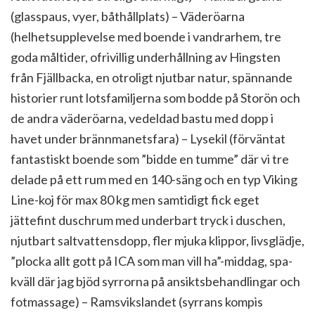
(glasspaus, vyer, båthållplats) – Väderöarna
(helhetsupplevelse med boende i vandrarhem, tre
goda måltider, ofrivillig underhållning av Hingsten
från Fjällbacka, en otroligt njutbar natur, spännande
historier runt lotsfamiljerna som bodde på Storön och
de andra väderöarna, vedeldad bastu med dopp i
havet under brännmanetsfara) – Lysekil (förväntat
fantastiskt boende som ”bidde en tumme” där vi tre
delade på ett rum med en 140-säng och en typ Viking
Line-koj för max 80 kg men samtidigt fick eget
jättefint duschrum med underbart tryck i duschen,
njutbart saltvattensdopp, fler mjuka klippor, livsglädje,
”plocka allt gott på ICA som man vill ha”-middag, spa-
kväll där jag bjöd syrrorna på ansiktsbehandlingar och
fotmassage) – Ramsvikslandet (syrrans kompis