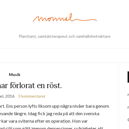
Planttant, samtalsterapeut och samhällsbetraktare
Musik
r förlorat en röst.
ri, 2016
3 kommentarer
bort. Ens person lyfts liksom upp några nivåer bara genom
levande längre. Idag fick jag reda på att den svenska
rkar vara sviterna efter en operation. Hon var
d själ som gått igenom depressioner, svårigheter att