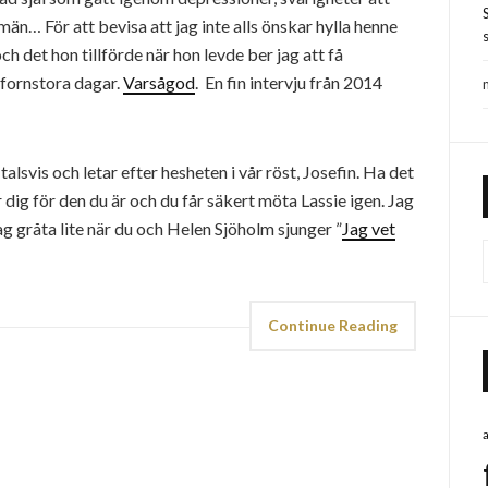
än… För att bevisa att jag inte alls önskar hylla henne
s
och det hon tillförde när hon levde ber jag att få
 fornstora dagar.
Varsågod
. En fin intervju från 2014
talsvis och letar efter hesheten i vår röst, Josefin. Ha det
ar dig för den du är och du får säkert möta Lassie igen. Jag
g gråta lite när du och Helen Sjöholm sjunger ”
Jag vet
Continue Reading