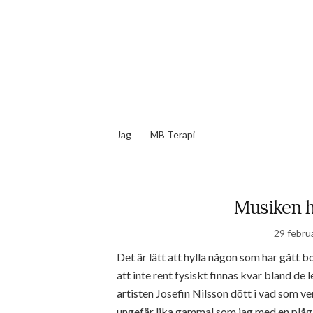
Jag
MB Terapi
Musiken ha
29 februa
Det är lätt att hylla någon som har gått 
att inte rent fysiskt finnas kvar bland de 
artisten Josefin Nilsson dött i vad som ve
ungefär lika gammal som jag med en plåga