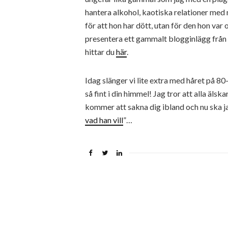
hantera alkohol, kaotiska relationer med m
för att hon har dött, utan för den hon var 
presentera ett gammalt blogginlägg från
hittar du
här
.
Idag slänger vi lite extra med håret på 80-
så fint i din himmel! Jag tror att alla älsk
kommer att sakna dig ibland och nu ska ja
vad han vill
”…