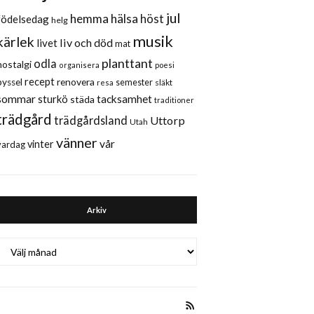
jul
hemma
hälsa
höst
födelsedag
helg
musik
kärlek
liv och död
livet
mat
planttant
odla
nostalgi
organisera
poesi
recept
renovera
pyssel
semester
släkt
resa
sommar
sturkö
tacksamhet
städa
traditioner
trädgård
trädgårdsland
Uttorp
Utah
vänner
vår
vinter
vardag
Arkiv
Arkiv