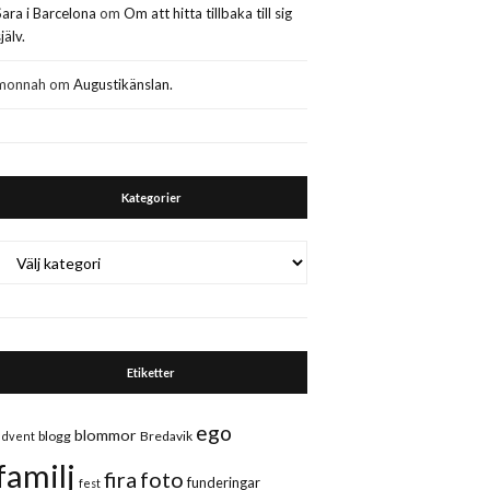
Sara i Barcelona
om
Om att hitta tillbaka till sig
jälv.
monnah
om
Augustikänslan.
Kategorier
Kategorier
Etiketter
ego
blommor
blogg
Bredavik
advent
familj
fira
foto
funderingar
fest