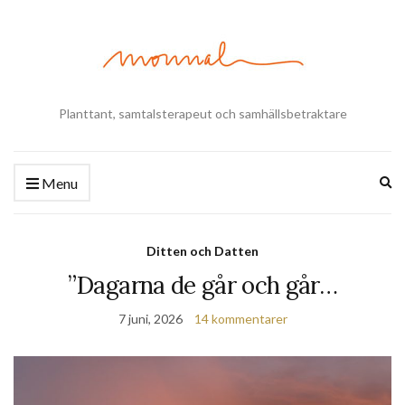
Planttant, samtalsterapeut och samhällsbetraktare
Ex
Menu
se
fo
Ditten och Datten
”Dagarna de går och går…
7 juni, 2026
14 kommentarer