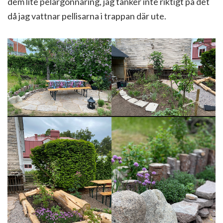
dem lite pelargonnäring, jag tänker inte riktigt på det
då jag vattnar pellisarna i trappan där ute.