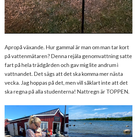
Apropå växande. Hur gammal är man om man tar kort
på vattenmätaren? Denna rejäla genomvattning satte
fart på hela trädgården och gav mig lite andrum i
vattnandet. Det sägs att det ska komma mer nästa
vecka. Jag hoppas på det, men vill såklart inte att det
ska regna på alla studenterna! Nattregn är TOPPEN.