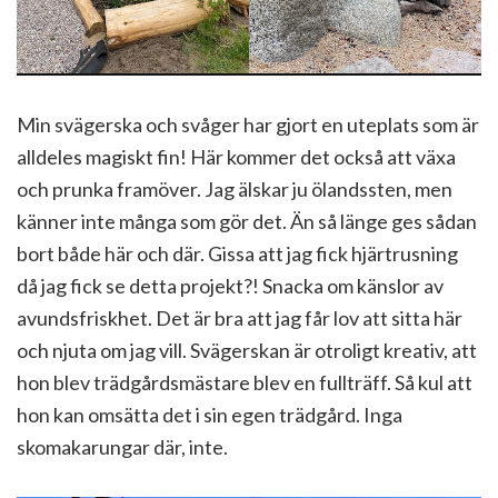
Min svägerska och svåger har gjort en uteplats som är
alldeles magiskt fin! Här kommer det också att växa
och prunka framöver. Jag älskar ju ölandssten, men
känner inte många som gör det. Än så länge ges sådan
bort både här och där. Gissa att jag fick hjärtrusning
då jag fick se detta projekt?! Snacka om känslor av
avundsfriskhet. Det är bra att jag får lov att sitta här
och njuta om jag vill. Svägerskan är otroligt kreativ, att
hon blev trädgårdsmästare blev en fullträff. Så kul att
hon kan omsätta det i sin egen trädgård. Inga
skomakarungar där, inte.