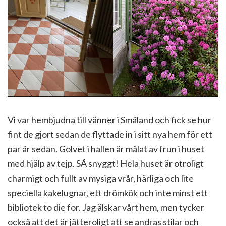
Vi var hembjudna till vänner i Småland och fick se hur
fint de gjort sedan de flyttade in i sitt nya hem för ett
par år sedan. Golvet i hallen är målat av frun i huset
med hjälp av tejp. SÅ snyggt! Hela huset är otroligt
charmigt och fullt av mysiga vrår, härliga och lite
speciella kakelugnar, ett drömkök och inte minst ett
bibliotek to die for. Jag älskar vårt hem, men tycker
också att det är jätteroligt att se andras stilar och