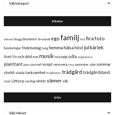
Kategorier
Etiketter
familj
fira
foto
ego
blommor
blogg
Bredavik
advent
fest
jul
kärlek
hemma
hälsa
höst
födelsedag
funderingar
helg
musik
liv och död
odla
livet
nostalgi
mat
organisera
planttant
sommar
recept
renovera
pyssel
semester
släkt
poesi
resa
trädgård
trädgårdsland
sturkö
tacksamhet
städa
traditioner
vänner
Uttorp
vår
vinter
vardag
Utah
Arkiv
Arkiv