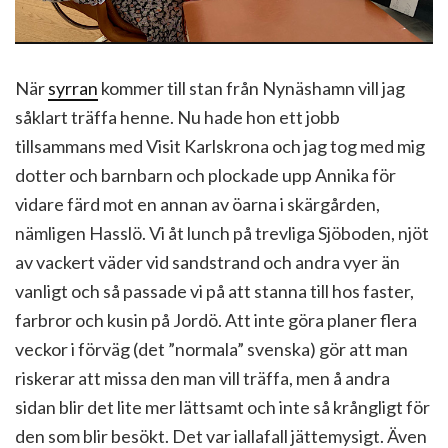
När
syrran
kommer till stan från Nynäshamn vill jag
såklart träffa henne. Nu hade hon ett jobb
tillsammans med Visit Karlskrona och jag tog med mig
dotter och barnbarn och plockade upp Annika för
vidare färd mot en annan av öarna i skärgården,
nämligen Hasslö. Vi åt lunch på trevliga Sjöboden, njöt
av vackert väder vid sandstrand och andra vyer än
vanligt och så passade vi på att stanna till hos faster,
farbror och kusin på Jordö. Att inte göra planer flera
veckor i förväg (det ”normala” svenska) gör att man
riskerar att missa den man vill träffa, men å andra
sidan blir det lite mer lättsamt och inte så krångligt för
den som blir besökt. Det var iallafall jättemysigt. Även