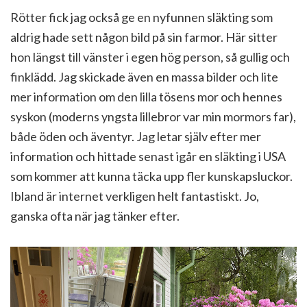
Rötter fick jag också ge en nyfunnen släkting som
aldrig hade sett någon bild på sin farmor. Här sitter
hon längst till vänster i egen hög person, så gullig och
finklädd. Jag skickade även en massa bilder och lite
mer information om den lilla tösens mor och hennes
syskon (moderns yngsta lillebror var min mormors far),
både öden och äventyr. Jag letar själv efter mer
information och hittade senast igår en släkting i USA
som kommer att kunna täcka upp fler kunskapsluckor.
Ibland är internet verkligen helt fantastiskt. Jo,
ganska ofta när jag tänker efter.