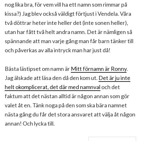
nog lika bra, för vem vill ha ett namn som rimmar på
kissa?) Jag blev också väldigt förtjust i Vendela. Våra
två döttrar heter inte heller det (inte sonen heller),
utan har fått två helt andra namn. Det är nämligen så
spännande att man varje gång man får barn tänker till
och påverkas av alla intryck man har just då!
Bästa lästipset om namn är
Mitt förnamn är Ronny
.
Jag älskade att läsa den då den kom ut.
Det är ju inte
helt okomplicerat, det där med namnval
och det
faktum att det nästan alltid är någon annan som gör
valet åt en. Tänk noga på den som ska bära namnet
nästa gång du får det stora ansvaret att välja åt någon
annan! Och lycka till.