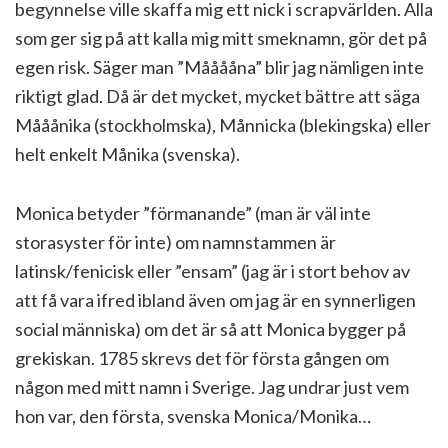
begynnelse ville skaffa mig ett nick i scrapvärlden. Alla
som ger sig på att kalla mig mitt smeknamn, gör det på
egen risk. Säger man ”Mååååna” blir jag nämligen inte
riktigt glad. Då är det mycket, mycket bättre att säga
Mååånika (stockholmska), Månnicka (blekingska) eller
helt enkelt Månika (svenska).
Monica betyder ”förmanande” (man är väl inte
storasyster för inte) om namnstammen är
latinsk/fenicisk eller ”ensam” (jag är i stort behov av
att få vara ifred ibland även om jag är en synnerligen
social människa) om det är så att Monica bygger på
grekiskan. 1785 skrevs det för första gången om
någon med mitt namn i Sverige. Jag undrar just vem
hon var, den första, svenska Monica/Monika…