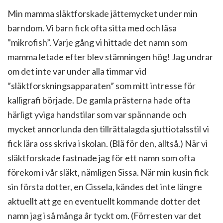
Min mamma släktforskade jättemycket under min
barndom. Vi barn fick ofta sitta med och läsa
”mikrofish”. Varje gång vi hittade det namn som
mamma letade efter blev stämningen hög! Jag undrar
om det inte var under alla timmar vid
”släktforskningsapparaten” som mitt intresse för
kalligrafi började. De gamla prästerna hade ofta
härligt yviga handstilar som var spännande och
mycket annorlunda den tillrättalagda sjuttiotalsstil vi
fick lära oss skriva i skolan. (Blä för den, alltså.) När vi
släktforskade fastnade jag för ett namn som ofta
förekom i vår släkt, nämligen Sissa. När min kusin fick
sin första dotter, en Cissela, kändes det inte längre
aktuellt att ge en eventuellt kommande dotter det
namn jag i så många år tyckt om. (Förresten var det