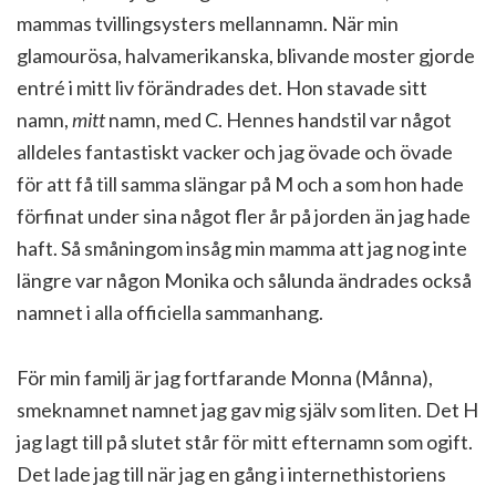
mammas tvillingsysters mellannamn. När min
glamourösa, halvamerikanska, blivande moster gjorde
entré i mitt liv förändrades det. Hon stavade sitt
namn,
mitt
namn, med C. Hennes handstil var något
alldeles fantastiskt vacker och jag övade och övade
för att få till samma slängar på M och a som hon hade
förfinat under sina något fler år på jorden än jag hade
haft. Så småningom insåg min mamma att jag nog inte
längre var någon Monika och sålunda ändrades också
namnet i alla officiella sammanhang.
För min familj är jag fortfarande Monna (Månna),
smeknamnet namnet jag gav mig själv som liten. Det H
jag lagt till på slutet står för mitt efternamn som ogift.
Det lade jag till när jag en gång i internethistoriens