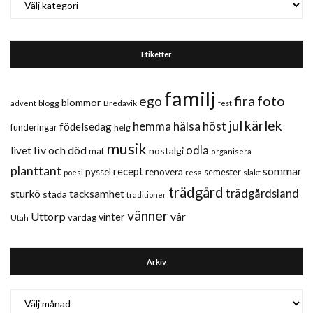
Etiketter
familj
fira
foto
ego
blommor
blogg
Bredavik
advent
fest
jul
kärlek
hemma
hälsa
höst
födelsedag
funderingar
helg
musik
liv och död
odla
livet
nostalgi
mat
organisera
planttant
sommar
recept
renovera
pyssel
semester
släkt
poesi
resa
trädgård
trädgårdsland
sturkö
tacksamhet
städa
traditioner
vänner
Uttorp
vår
vinter
vardag
Utah
Arkiv
Arkiv