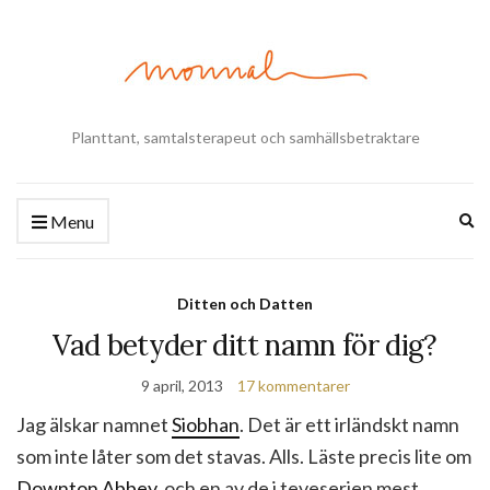
Planttant, samtalsterapeut och samhällsbetraktare
Ex
Menu
se
fo
Ditten och Datten
Vad betyder ditt namn för dig?
9 april, 2013
17 kommentarer
Jag älskar namnet
Siobhan
. Det är ett irländskt namn
som inte låter som det stavas. Alls. Läste precis lite om
Downton Abbey
, och en av de i teveserien mest