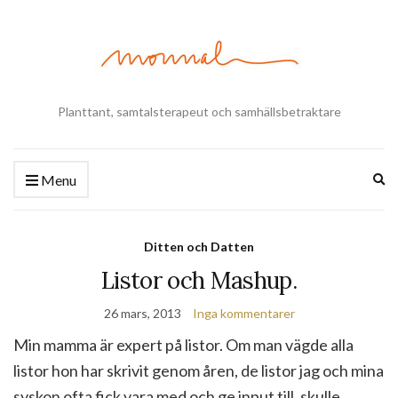
Planttant, samtalsterapeut och samhällsbetraktare
Ex
Menu
se
fo
Ditten och Datten
Listor och Mashup.
26 mars, 2013
Inga kommentarer
Min mamma är expert på listor. Om man vägde alla
listor hon har skrivit genom åren, de listor jag och mina
syskon ofta fick vara med och ge input till, skulle