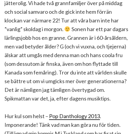
jätterolig. Vi hade två grannfamiljer över på middag
och social samvaro och de gick inte hem förrän
klockan var närmare 22! Tur att våra barn inte har
”vanlig” skoldag i morgon.
Sonen har ett par dagars
lärlingsjobb hos en granne. Grannen är i 60-årsåldern,
men vad betyder ålder? G (och vi vuxna, och tjejerna)
älskar att umgås med denna man och hans coola fru
(som dessutom är finska, även om hon flyttade till
Kanada som femåring). Tror du inte att världen skulle
se bättre ut om vi umgicks mer över generationerna?
Det är nämligen jag tämligen övertygad om.
Spikmattan var det, ja, efter dagens musiktips.
Hur kul som helst –
Pop Danthology 2013
.
Imponerande! Tänk vad man kan göra nu för tiden.
(Tillägnad min kompis M i Tyskland som har firat sin