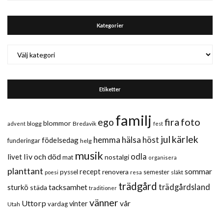
Kategorier
Kategorier
Etiketter
familj
fira
foto
ego
blommor
blogg
Bredavik
advent
fest
jul
kärlek
hemma
hälsa
höst
födelsedag
funderingar
helg
musik
liv och död
odla
livet
nostalgi
mat
organisera
planttant
sommar
recept
renovera
pyssel
semester
släkt
poesi
resa
trädgård
trädgårdsland
sturkö
tacksamhet
städa
traditioner
vänner
Uttorp
vår
vinter
vardag
Utah