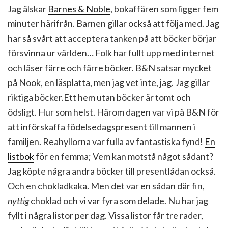
Jag älskar
Barnes & Noble
, bokaffären som ligger fem
minuter härifrån. Barnen gillar också att följa med. Jag
har så svårt att acceptera tanken på att böcker börjar
försvinna ur världen… Folk har fullt upp med internet
och läser färre och färre böcker. B&N satsar mycket
på Nook, en läsplatta, men jag vet inte, jag. Jag gillar
riktiga böcker.Ett hem utan böcker är tomt och
ödsligt. Hur som helst. Härom dagen var vi på B&N för
att införskaffa födelsedagspresent till mannen i
familjen. Reahyllorna var fulla av fantastiska fynd!
En
listbok
för en femma; Vem kan motstå något sådant?
Jag köpte några andra böcker till presentlådan också.
Och en chokladkaka. Men det var en sådan där fin,
nyttig
choklad och vi var fyra som delade. Nu har jag
fyllt i några listor per dag. Vissa listor får tre rader,