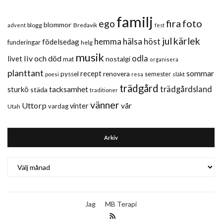
familj
fira
foto
ego
blommor
blogg
Bredavik
advent
fest
jul
kärlek
hemma
hälsa
höst
födelsedag
funderingar
helg
musik
liv och död
odla
livet
nostalgi
mat
organisera
planttant
sommar
recept
renovera
pyssel
semester
släkt
poesi
resa
trädgård
trädgårdsland
sturkö
tacksamhet
städa
traditioner
vänner
Uttorp
vår
vinter
vardag
Utah
Arkiv
Arkiv
Jag
MB Terapi