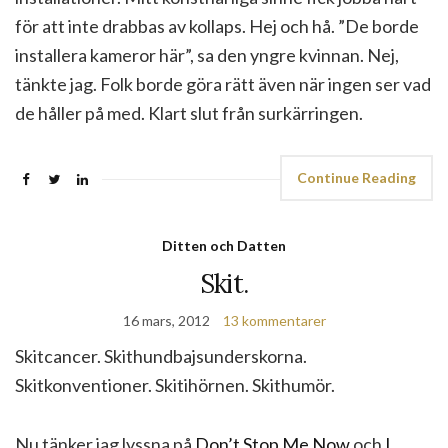
för att inte drabbas av kollaps. Hej och hå. ”De borde
installera kameror här”, sa den yngre kvinnan. Nej,
tänkte jag. Folk borde göra rätt även när ingen ser vad
de håller på med. Klart slut från surkärringen.
Continue Reading
Ditten och Datten
Skit.
16 mars, 2012
13 kommentarer
Skitcancer. Skithundbajsunderskorna.
Skitkonventioner. Skitihörnen. Skithumör.
Nu tänker jag lyssna på
Don’t Stop Me Now
och
I