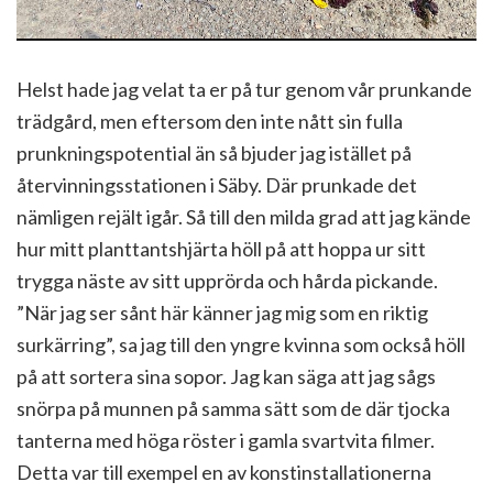
Helst hade jag velat ta er på tur genom vår prunkande
trädgård, men eftersom den inte nått sin fulla
prunkningspotential än så bjuder jag istället på
återvinningsstationen i Säby. Där prunkade det
nämligen rejält igår. Så till den milda grad att jag kände
hur mitt planttantshjärta höll på att hoppa ur sitt
trygga näste av sitt upprörda och hårda pickande.
”När jag ser sånt här känner jag mig som en riktig
surkärring”, sa jag till den yngre kvinna som också höll
på att sortera sina sopor. Jag kan säga att jag sågs
snörpa på munnen på samma sätt som de där tjocka
tanterna med höga röster i gamla svartvita filmer.
Detta var till exempel en av konstinstallationerna