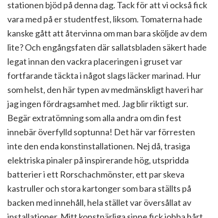
stationen bjöd på denna dag. Tack för att vi också fick
vara med på er studentfest, liksom. Tomaterna hade
kanske gått att återvinna om man bara sköljde av dem
lite? Och engångsfaten där sallatsbladen säkert hade
legat innan den vackra placeringen i gruset var
fortfarande täckta i något slags läcker marinad. Hur
som helst, den här typen av medmänskligt haveri har
jag ingen fördragsamhet med. Jag blir riktigt sur.
Begär extratömning som alla andra om din fest
innebär överfylld soptunna! Det här var förresten
inte den enda konstinstallationen. Nej då, trasiga
elektriska pinaler på inspirerande hög, utspridda
batterier i ett Rorschachmönster, ett par skeva
kastruller och stora kartonger som bara ställts på
backen med innehåll, hela stället var översållat av
installationer. Mitt konstnärliga sinne fick jobba hårt