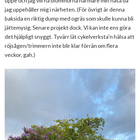
uppe och jag vill ha blommorna närmare min näsa då
jag uppehåller mig i närheten. (För övrigt är denna
baksida en riktig dump med ogräs som skulle kunna bli
jättemysig. Senare projekt dock. Vi kan inte ens göra
det hjälpligt snyggt. Tyvärr lät cykelverksta’n hälsa att
röjsågen/trimmern inte blir klar förrän om flera
veckor, gah.)