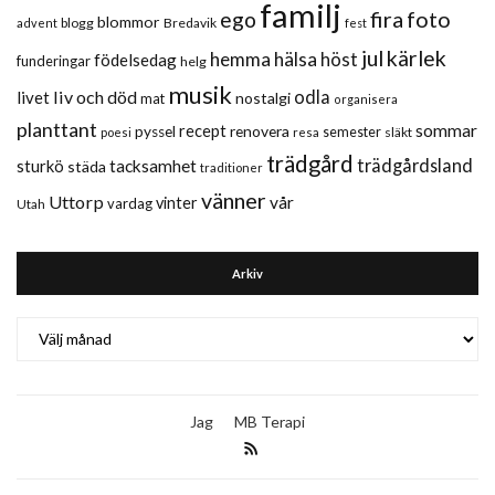
familj
fira
foto
ego
blommor
blogg
Bredavik
advent
fest
jul
kärlek
hemma
hälsa
höst
födelsedag
funderingar
helg
musik
liv och död
odla
livet
nostalgi
mat
organisera
planttant
sommar
recept
renovera
pyssel
semester
släkt
poesi
resa
trädgård
trädgårdsland
sturkö
tacksamhet
städa
traditioner
vänner
Uttorp
vår
vinter
vardag
Utah
Arkiv
Arkiv
Jag
MB Terapi