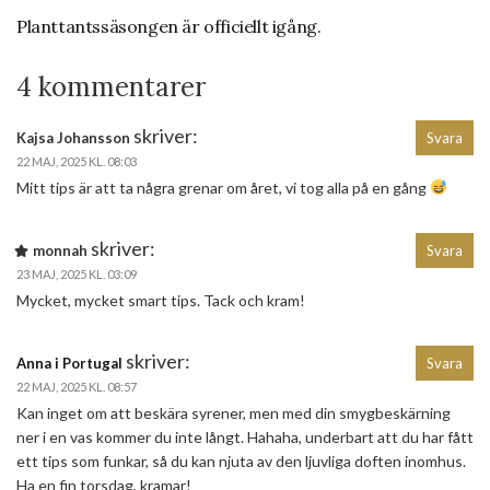
Planttantssäsongen är officiellt igång.
4 kommentarer
skriver:
Kajsa Johansson
Svara
22 MAJ, 2025 KL. 08:03
Mitt tips är att ta några grenar om året, vi tog alla på en gång
skriver:
monnah
Svara
23 MAJ, 2025 KL. 03:09
Mycket, mycket smart tips. Tack och kram!
skriver:
Anna i Portugal
Svara
22 MAJ, 2025 KL. 08:57
Kan inget om att beskära syrener, men med din smygbeskärning
ner i en vas kommer du inte långt. Hahaha, underbart att du har fått
ett tips som funkar, så du kan njuta av den ljuvliga doften inomhus.
Ha en fin torsdag, kramar!