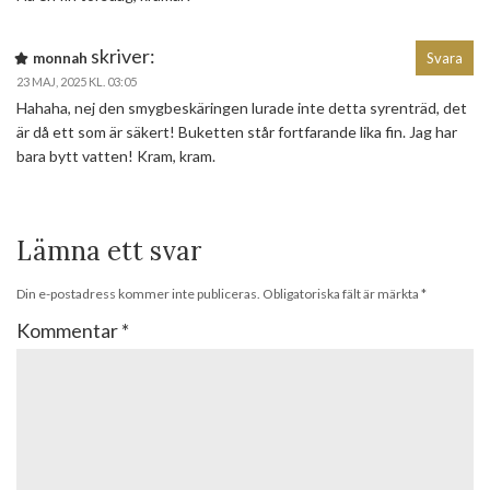
skriver:
monnah
Svara
23 MAJ, 2025 KL. 03:05
Hahaha, nej den smygbeskäringen lurade inte detta syrenträd, det
är då ett som är säkert! Buketten står fortfarande lika fin. Jag har
bara bytt vatten! Kram, kram.
Lämna ett svar
Din e-postadress kommer inte publiceras.
Obligatoriska fält är märkta
*
Kommentar
*