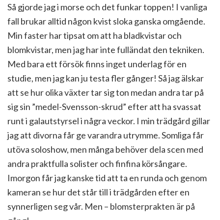
Så gjorde jag i morse och det funkar toppen! I vanliga
fall brukar alltid någon kvist sloka ganska omgående.
Min faster har tipsat om att ha bladkvistar och
blomkvistar, men jag har inte fulländat den tekniken.
Med bara ett försök finns inget underlag för en
studie, men jag kan ju testa fler gånger! Så jag älskar
att se hur olika växter tar sig ton medan andra tar på
sig sin ”medel-Svensson-skrud” efter att ha svassat
runt i galautstyrsel i några veckor. I min trädgård gillar
jag att divorna får ge varandra utrymme. Somliga får
utöva soloshow, men många behöver dela scen med
andra praktfulla solister och finfina körsångare.
Imorgon får jag kanske tid att ta en runda och genom
kameran se hur det står till i trädgården efter en
synnerligen seg vår. Men – blomsterprakten är på