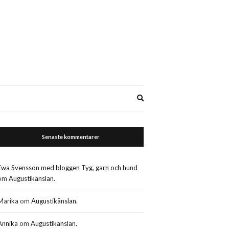
Expand
search
form
Senaste kommentarer
Ewa Svensson med bloggen Tyg, garn och hund
om
Augustikänslan.
Marika
om
Augustikänslan.
Annika
om
Augustikänslan.