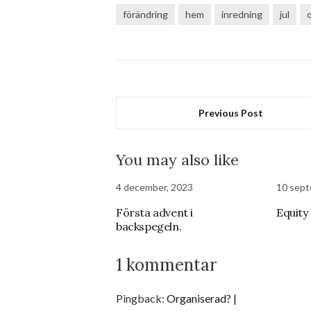
förändring
hem
inredning
jul
Previous Post
You may also like
4 december, 2023
10 sept
Första advent i
Equit
backspegeln.
1 kommentar
Pingback:
Organiserad? |