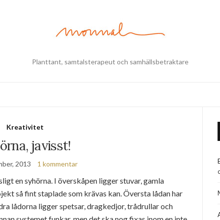
Planttant, samtalsterapeut och samhällsbetraktare
Kreativitet
örna, javisst!
ber, 2013
1 kommentar
ligt en syhörna. I överskåpen ligger stuvar, gamla
jekt så fint staplade som krävas kan. Översta lådan har
dra lådorna ligger spetsar, dragkedjor, trådrullar och
innan systemet funkar, men det ska nog fixas inom en inte