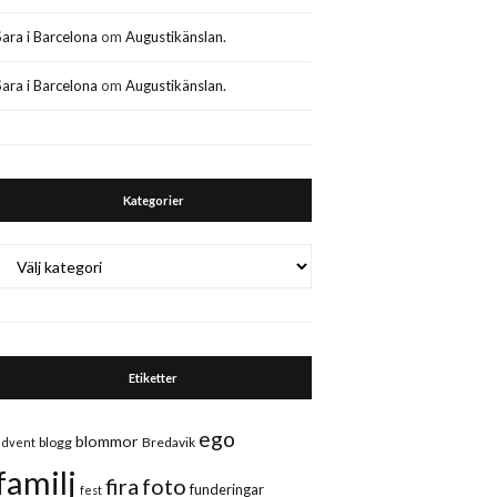
Sara i Barcelona
om
Augustikänslan.
Sara i Barcelona
om
Augustikänslan.
Kategorier
Kategorier
Etiketter
ego
blommor
blogg
Bredavik
advent
familj
fira
foto
funderingar
fest