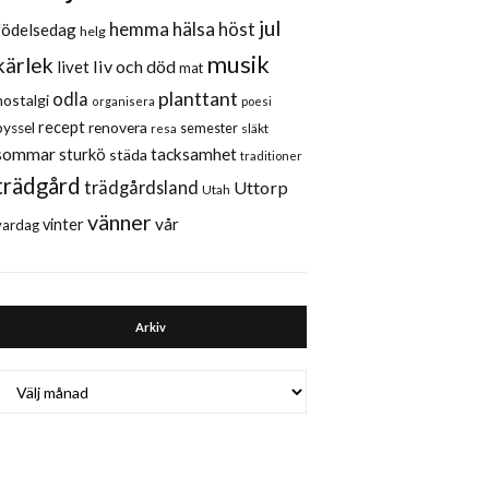
jul
hemma
hälsa
höst
födelsedag
helg
musik
kärlek
liv och död
livet
mat
planttant
odla
nostalgi
organisera
poesi
recept
renovera
pyssel
semester
släkt
resa
sommar
sturkö
tacksamhet
städa
traditioner
trädgård
trädgårdsland
Uttorp
Utah
vänner
vår
vinter
vardag
Arkiv
Arkiv