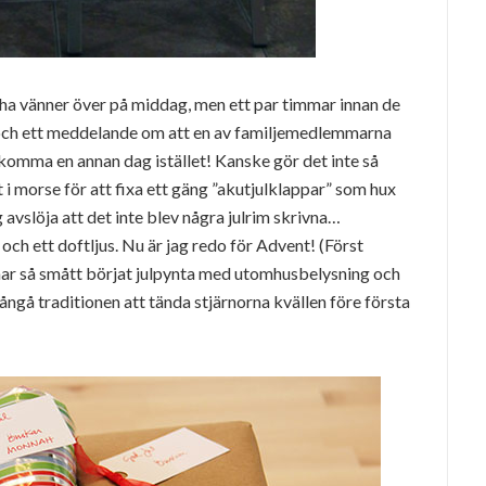
le ha vänner över på middag, men ett par timmar innan de
 och ett meddelande om att en av familjemedlemmarna
r komma en annan dag istället! Kanske gör det inte så
 i morse för att fixa ett gäng ”akutjulklappar” som hux
g avslöja att det inte blev några julrim skrivna…
 och ett doftljus. Nu är jag redo för Advent! (Först
ar så smått börjat julpynta med utomhusbelysning och
ångå traditionen att tända stjärnorna kvällen före första