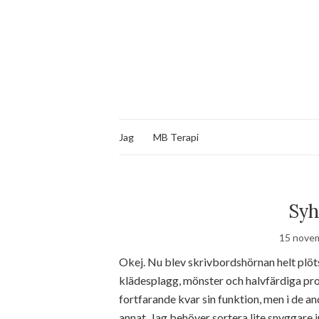
Jag
MB Terapi
Syh
15 novem
Okej. Nu blev skrivbordshörnan helt plöts
klädesplagg, mönster och halvfärdiga pro
fortfarande kvar sin funktion, men i de an
annat. Jag behöver sortera lite snyggare 