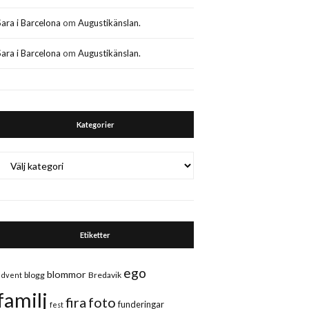
Sara i Barcelona
om
Augustikänslan.
Sara i Barcelona
om
Augustikänslan.
Kategorier
Kategorier
Etiketter
ego
blommor
blogg
Bredavik
advent
familj
fira
foto
funderingar
fest