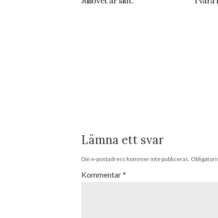
Jullovet är slut.
Tvära 
Lämna ett svar
Din e-postadress kommer inte publiceras.
Obligatori
Kommentar
*