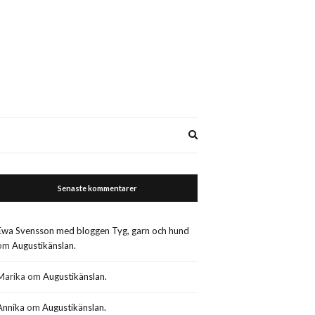
Expand
search
form
Senaste kommentarer
Ewa Svensson med bloggen Tyg, garn och hund
om
Augustikänslan.
Marika
om
Augustikänslan.
Annika
om
Augustikänslan.