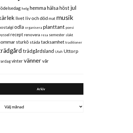
jul
hemma
hälsa
höst
födelsedag
helg
musik
kärlek
liv och död
livet
mat
planttant
odla
nostalgi
organisera
poesi
recept
renovera
pyssel
semester
släkt
resa
sommar
sturkö
tacksamhet
städa
traditioner
trädgård
trädgårdsland
Uttorp
Utah
vänner
vår
vinter
vardag
Arkiv
Arkiv