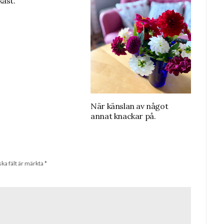
kast.
När känslan av något
annat knackar på.
ska fält är märkta
*