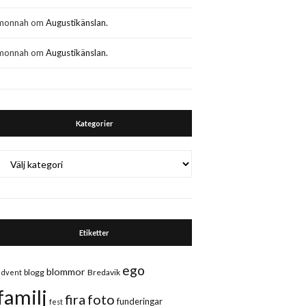
monnah
om
Augustikänslan.
monnah
om
Augustikänslan.
Kategorier
Kategorier
Etiketter
ego
blommor
blogg
Bredavik
advent
familj
fira
foto
funderingar
fest