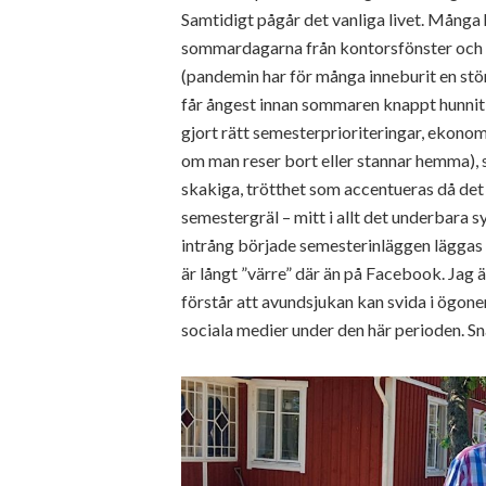
Samtidigt pågår det vanliga livet. Många h
sommardagarna från kontorsfönster och 
(pandemin har för många inneburit en stö
får ångest innan sommaren knappt hunnit 
gjort rätt semesterprioriteringar, ekonom
om man reser bort eller stannar hemma), s
skakiga, trötthet som accentueras då det 
semestergräl – mitt i allt det underbara 
intrång började semesterinläggen läggas u
är långt ”värre” där än på Facebook. Jag ä
förstår att avundsjukan kan svida i ögonen
sociala medier under den här perioden. 