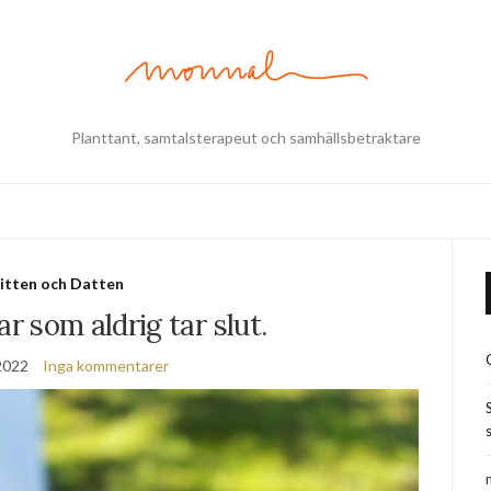
Planttant, samtalsterapeut och samhällsbetraktare
itten och Datten
 som aldrig tar slut.
 2022
Inga kommentarer
s