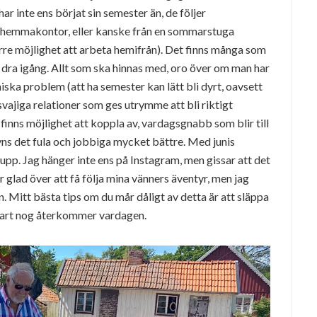
ar inte ens börjat sin semester än, de följer
hemmakontor, eller kanske från en sommarstuga
rre möjlighet att arbeta hemifrån). Det finns många som
dra igång. Allt som ska hinnas med, oro över om man har
iska problem (att ha semester kan lätt bli dyrt, oavsett
vajiga relationer som ges utrymme att bli riktigt
finns möjlighet att koppla av, vardagsgnabb som blir till
syns det fula och jobbiga mycket bättre. Med junis
pp. Jag hänger inte ens på Instagram, men gissar att det
r glad över att få följa mina vänners äventyr, men jag
. Mitt bästa tips om du mår dåligt av detta är att släppa
Snart nog återkommer vardagen.