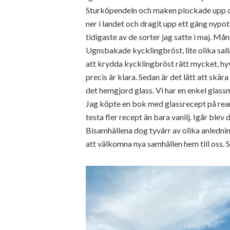
Sturköpendeln och maken plockade upp de
ner i landet och dragit upp ett gäng nypo
tidigaste av de sorter jag satte i maj. Mån
Ugnsbakade kycklingbröst, lite olika sall
att krydda kycklingbröst rätt mycket, hyv
precis är klara. Sedan är det lätt att skära
det hemgjord glass. Vi har en enkel glass
Jag köpte en bok med glassrecept på rean
testa fler recept än bara vanilj. Igår bl
Bisamhällena dog tyvärr av olika anlednin
att välkomna nya samhällen hem till oss. 