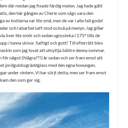
m där medan jag fixade färdig maten. Jag hade gått
tatis, den här gången av Cherie som sägs vara den
ga av knölarna var lite små, men de var i alla fall goda!
ader och rabarbersaft stod också på menyn. Jag gillar
la över lite smör och sedan ugnssteka i 175° tills de
 upp i tunna skivor. Saftigt och gott! Till efterrätt blev
maskin som jag lovat att utnyttja bättre denna sommar.
 för något (Några??!) år sedan och ser fram emot att
ev det jordgubbsgräddglass med den egna honungen.
gar under vintern. Vi har sörjt detta, men ser fram emot
Skam den som ger sig.