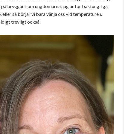
pp på bryggan som ungdomarna, jag är för baktung. Igår
, eller så börjar vi bara vänja oss vid temperaturen.
ldigt trevligt också: