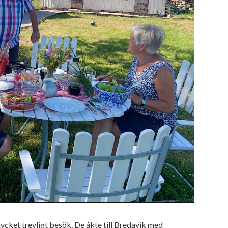
mycket trevligt besök. De åkte till Bredavik med