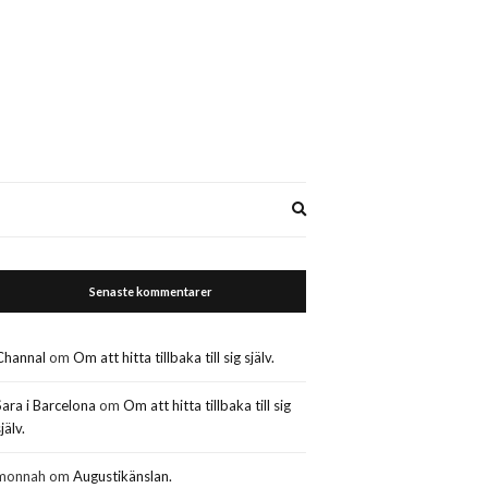
Expand
search
form
Senaste kommentarer
Channal
om
Om att hitta tillbaka till sig själv.
Sara i Barcelona
om
Om att hitta tillbaka till sig
jälv.
monnah
om
Augustikänslan.