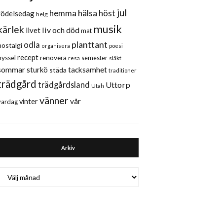
jul
hemma
hälsa
höst
födelsedag
helg
musik
kärlek
liv och död
livet
mat
planttant
odla
nostalgi
organisera
poesi
recept
renovera
pyssel
semester
släkt
resa
sommar
sturkö
tacksamhet
städa
traditioner
trädgård
trädgårdsland
Uttorp
Utah
vänner
vår
vinter
vardag
Arkiv
Arkiv