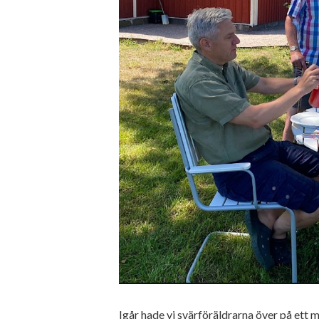
Igår hade vi svärföräldrarna över på ett 