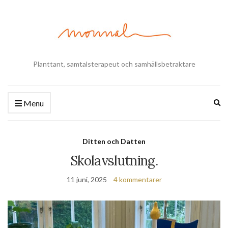
Planttant, samtalsterapeut och samhällsbetraktare
Ex
Menu
se
fo
Ditten och Datten
Skolavslutning.
11 juni, 2025
4 kommentarer