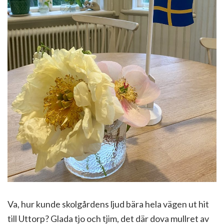
Va, hur kunde skolgårdens ljud bära hela vägen ut hit
till Uttorp? Glada tjo och tjim, det där dova mullret av