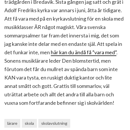
trädgården i Bredavik. Sista gången jag satt och grät i
Adolf Fredriks kyrka var annars i juni, åtta år tidigare.
Att få vara med på en kyrkavslutning för en skola med
musikklasser ÄR något magiskt. Våra svenska
sommarpsalmer tar fram det innersta i mig, det som
jag kanske inte delar med en endaste själ. Att spela in
det funkar inte, men
här kan du ändå få ”vara med”
.
Sonens musiklärare leder Den blomstertid, men
förutom det får du mullret av spända barn som inte
KAN vara tysta, en ruskigt duktig kantor och lite
annat smått och gott. Grattis till sommarlov, väl
uträttat arbete och allt det andra till alla barn och
vuxna som fortfarande befinner sig i skolvärlden!
lärare
skola
skolavslutning