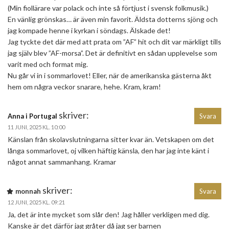
(Min fiollärare var polack och inte så förtjust i svensk folkmusik.)
En vänlig grönskas… är även min favorit. Äldsta dotterns sjöng och
jag kompade henne i kyrkan i söndags. Älskade det!
Jag tyckte det där med att prata om ”AF” hit och dit var märkligt tills
jag själv blev ”AF-morsa”. Det är definitivt en sådan upplevelse som
varit med och format mig.
Nu går vi in i sommarlovet! Eller, när de amerikanska gästerna åkt
hem om några veckor snarare, hehe. Kram, kram!
skriver:
Anna i Portugal
Svara
11 JUNI, 2025 KL. 10:00
Känslan från skolavslutningarna sitter kvar än. Vetskapen om det
långa sommarlovet, oj vilken häftig känsla, den har jag inte känt i
något annat sammanhang. Kramar
skriver:
monnah
Svara
12 JUNI, 2025 KL. 09:21
Ja, det är inte mycket som slår den! Jag håller verkligen med dig.
Kanske är det därför jag gråter då jag ser barnen