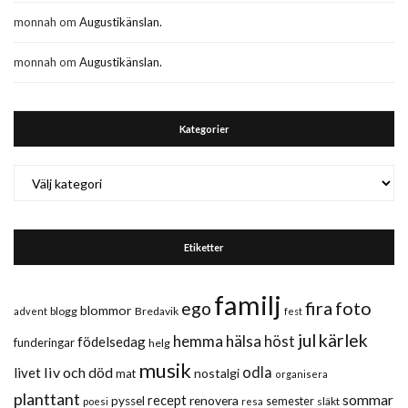
monnah
om
Augustikänslan.
monnah
om
Augustikänslan.
Kategorier
Kategorier
Etiketter
familj
fira
foto
ego
blommor
blogg
Bredavik
advent
fest
jul
kärlek
hemma
hälsa
höst
födelsedag
funderingar
helg
musik
liv och död
odla
livet
nostalgi
mat
organisera
planttant
sommar
recept
renovera
pyssel
semester
släkt
poesi
resa