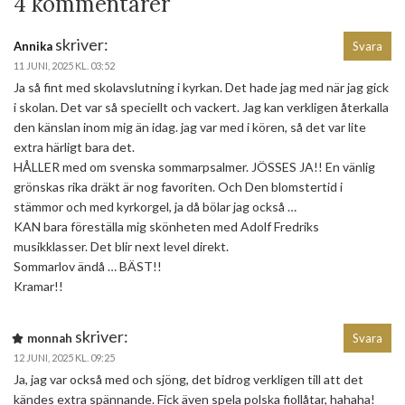
4 kommentarer
skriver:
Annika
Svara
11 JUNI, 2025 KL. 03:52
Ja så fint med skolavslutning i kyrkan. Det hade jag med när jag gick
i skolan. Det var så speciellt och vackert. Jag kan verkligen återkalla
den känslan inom mig än idag. jag var med i kören, så det var lite
extra härligt bara det.
HÅLLER med om svenska sommarpsalmer. JÖSSES JA!! En vänlig
grönskas rika dräkt är nog favoriten. Och Den blomstertid i
stämmor och med kyrkorgel, ja då bölar jag också …
KAN bara föreställa mig skönheten med Adolf Fredriks
musikklasser. Det blir next level direkt.
Sommarlov ändå … BÄST!!
Kramar!!
skriver:
monnah
Svara
12 JUNI, 2025 KL. 09:25
Ja, jag var också med och sjöng, det bidrog verkligen till att det
kändes extra spännande. Fick även spela polska fiollåtar, hahaha!