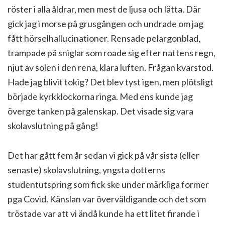
röster i alla åldrar, men mest de ljusa och lätta. Där
gick jag i morse på grusgången och undrade om jag
fått hörselhallucinationer. Rensade pelargonblad,
trampade på sniglar som roade sig efter nattens regn,
njut av solen i den rena, klara luften. Frågan kvarstod.
Hade jag blivit tokig? Det blev tyst igen, men plötsligt
började kyrkklockorna ringa. Med ens kunde jag
överge tanken på galenskap. Det visade sig vara
skolavslutning på gång!
Det har gått fem år sedan vi gick på vår sista (eller
senaste) skolavslutning, yngsta dotterns
studentutspring som fick ske under märkliga former
pga Covid. Känslan var överväldigande och det som
tröstade var att vi ändå kunde ha ett litet firande i