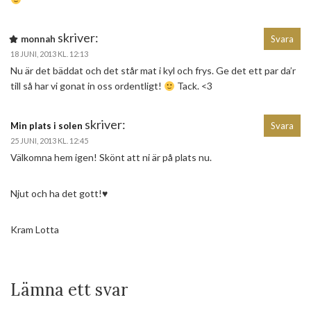
skriver:
monnah
Svara
18 JUNI, 2013 KL. 12:13
Nu är det bäddat och det står mat i kyl och frys. Ge det ett par da’r
till så har vi gonat in oss ordentligt!
Tack. <3
skriver:
Min plats i solen
Svara
25 JUNI, 2013 KL. 12:45
Välkomna hem igen! Skönt att ni är på plats nu.
Njut och ha det gott!♥
Kram Lotta
Lämna ett svar