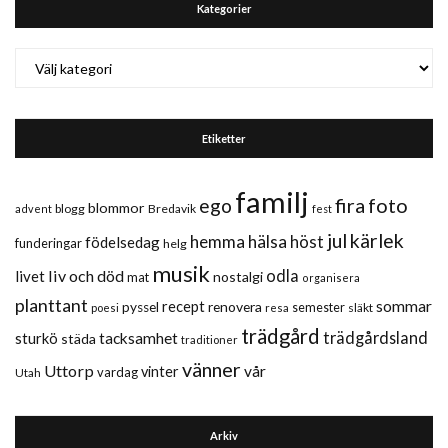
Kategorier
Kategorier
Etiketter
familj
fira
foto
ego
blommor
blogg
Bredavik
advent
fest
jul
kärlek
hemma
hälsa
höst
födelsedag
funderingar
helg
musik
liv och död
odla
livet
nostalgi
mat
organisera
planttant
sommar
recept
renovera
pyssel
semester
släkt
poesi
resa
trädgård
trädgårdsland
sturkö
tacksamhet
städa
traditioner
vänner
Uttorp
vår
vinter
vardag
Utah
Arkiv