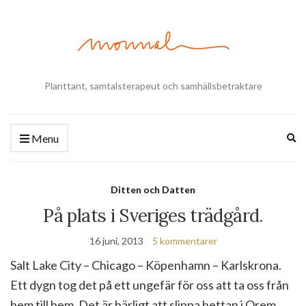
Planttant, samtalsterapeut och samhällsbetraktare
Ex
Menu
se
fo
Ditten och Datten
På plats i Sveriges trädgård.
16 juni, 2013
5 kommentarer
Salt Lake City – Chicago – Köpenhamn – Karlskrona.
Ett dygn tog det på ett ungefär för oss att ta oss från
hem till hem. Det är härligt att slippa hettan i Orem,