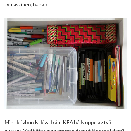
symaskinen, haha.)
Min skrivbordsskiva från IKEA hålls uppe av två
hurtsar. Vad hittar man om man drar ut lådorna i dem?