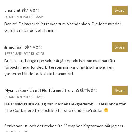
skriver:
anonymt
Svara
30 JANUARI, 2015 KL. 09:34
Danke! Da habe ich jetzt was zum Nachdenken. Die Idee mit der
Gardinenstange gefällt mir ( :
skriver:
monnah
Svara
1 FEBRUARI, 2015 KL. 03:08
Bra! Ja, att hänga upp saker är jättepraktiskt om man har rätt
förpackningar för det. Eftersom min gardinstång hänger i en
garderob blir det också rätt dammfritt.
skriver:
Mysmasken - Livet i Florida med tre små
Svara
31 JANUARI, 2015 KL. 02:21
De är väldigt lika de jag har i barnens lekgarderob… Isåfall är de från
The Container Store och kostar strax under två dollar
Ser kanon ut, och det rycker lite i Scrapbookingtarmen när jag ser