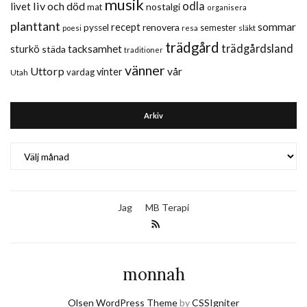
musik
liv och död
odla
livet
nostalgi
mat
organisera
planttant
sommar
recept
renovera
pyssel
semester
släkt
poesi
resa
trädgård
trädgårdsland
sturkö
tacksamhet
städa
traditioner
vänner
Uttorp
vår
vinter
vardag
Utah
Arkiv
Arkiv
Jag
MB Terapi
monnah
Olsen WordPress Theme
by
CSSIgniter