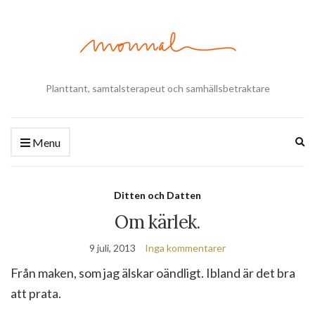
Planttant, samtalsterapeut och samhällsbetraktare
Ex
Menu
se
fo
Ditten och Datten
Om kärlek.
9 juli, 2013
Inga kommentarer
Från maken, som jag älskar oändligt. Ibland är det bra
att prata.