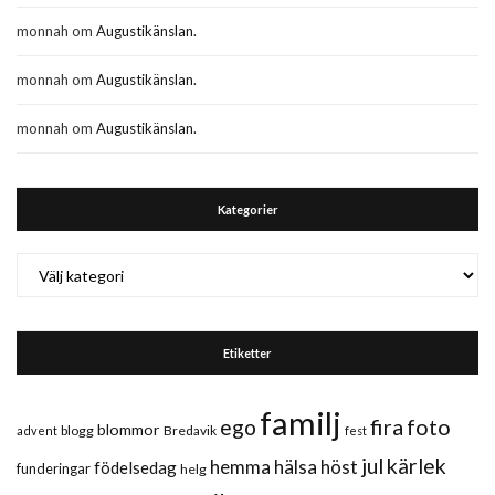
monnah
om
Augustikänslan.
monnah
om
Augustikänslan.
monnah
om
Augustikänslan.
Kategorier
Kategorier
Etiketter
familj
fira
foto
ego
blommor
blogg
Bredavik
advent
fest
jul
kärlek
hemma
hälsa
höst
födelsedag
funderingar
helg