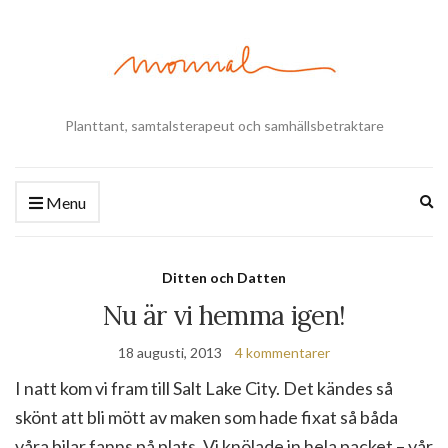
Planttant, samtalsterapeut och samhällsbetraktare
Ex
Menu
se
fo
Ditten och Datten
Nu är vi hemma igen!
18 augusti, 2013
4 kommentarer
I natt kom vi fram till Salt Lake City. Det kändes så
skönt att bli mött av maken som hade fixat så båda
våra bilar fanns på plats. Vi knölade in hela packet – vår