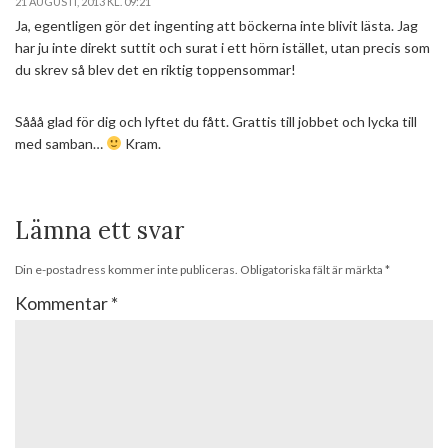
21 AUGUSTI, 2013 KL. 09:21
Ja, egentligen gör det ingenting att böckerna inte blivit lästa. Jag
har ju inte direkt suttit och surat i ett hörn istället, utan precis som
du skrev så blev det en riktig toppensommar!
Sååå glad för dig och lyftet du fått. Grattis till jobbet och lycka till
med samban…
Kram.
Lämna ett svar
Din e-postadress kommer inte publiceras.
Obligatoriska fält är märkta
*
Kommentar
*