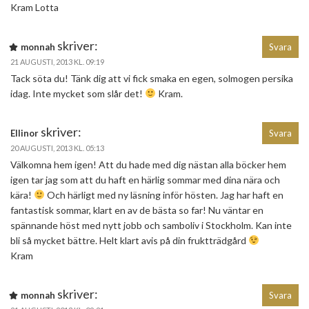
Kram Lotta
skriver:
monnah
Svara
21 AUGUSTI, 2013 KL. 09:19
Tack söta du! Tänk dig att vi fick smaka en egen, solmogen persika
idag. Inte mycket som slår det!
Kram.
skriver:
Ellinor
Svara
20 AUGUSTI, 2013 KL. 05:13
Välkomna hem igen! Att du hade med dig nästan alla böcker hem
igen tar jag som att du haft en härlig sommar med dina nära och
kära!
Och härligt med ny läsning inför hösten. Jag har haft en
fantastisk sommar, klart en av de bästa so far! Nu väntar en
spännande höst med nytt jobb och samboliv i Stockholm. Kan inte
bli så mycket bättre. Helt klart avis på din fruktträdgård
Kram
skriver:
monnah
Svara