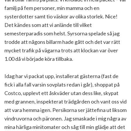
familj på fem personer, min mamma och en
systerdotter samt tio väskor av olika storlek. Nice!
Det kändes som att vi anlände till vilket
semesterparadis som helst. Syrsorna spelade så jag
trodde att någons billarm hade gått och det var rätt
mycket trafik på vägarna trots att klockan var över
1.00 då vi började köra tillbaka.
Idag har vi packat upp, installerat gästerna (fast de
fick i alla fall varsin sovplats redan i går), shoppat på
Costco, upplevt ett åskväder utan dess like, skypat
med grannen, inspekterat trädgården och vant oss vid
att vara hemma igen. Persikorna ser jättefina ut liksom
vindruvorna och päronen. Jag smaskade i mig några av
mina härliga minitomater och såg till min glädje att det