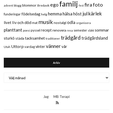
familj
fira
foto
ego
blommor
blogg
Bredavik
advent
fest
jul
kärlek
hemma
hälsa
höst
födelsedag
funderingar
helg
musik
liv och död
odla
livet
nostalgi
mat
organisera
planttant
sommar
recept
renovera
pyssel
semester
släkt
poesi
resa
trädgård
trädgårdsland
sturkö
tacksamhet
städa
traditioner
vänner
Uttorp
vår
vinter
vardag
Utah
Arkiv
Arkiv
Jag
MB Terapi