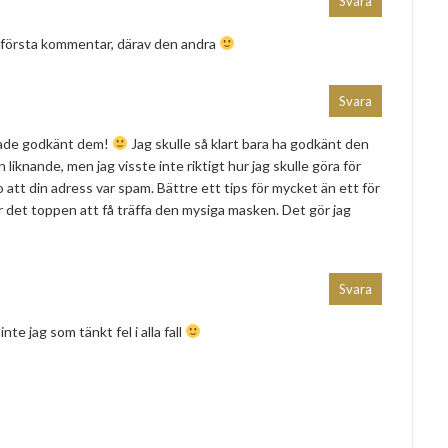
Svara
in första kommentar, därav den andra
Svara
 hade godkänt dem!
Jag skulle så klart bara ha godkänt den
n liknande, men jag visste inte riktigt hur jag skulle göra för
 att din adress var spam. Bättre ett tips för mycket än ett för
ar det toppen att få träffa den mysiga masken. Det gör jag
Svara
nte jag som tänkt fel i alla fall