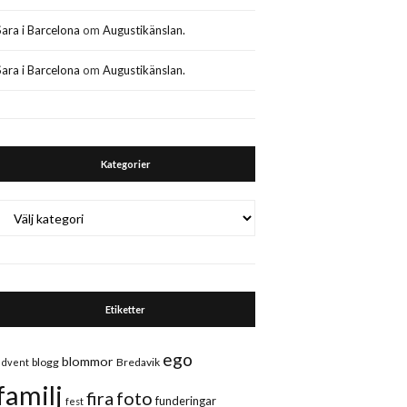
Sara i Barcelona
om
Augustikänslan.
Sara i Barcelona
om
Augustikänslan.
Kategorier
Kategorier
Etiketter
ego
blommor
blogg
Bredavik
advent
familj
fira
foto
funderingar
fest