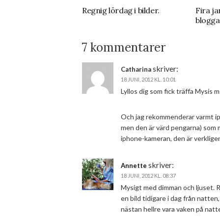
Regnig lördag i bilder.
Fira ja
blogga
7 kommentarer
skriver:
Catharina
18 JUNI, 2012 KL. 10:01
Lyllos dig som fick träffa Mysis m
Och jag rekommenderar varmt iph
men den är värd pengarna) som m
iphone-kameran, den är verkligen
skriver:
Annette
18 JUNI, 2012 KL. 08:37
Mysigt med dimman och ljuset. Ro
en bild tidigare i dag från natten
nästan hellre vara vaken på nat