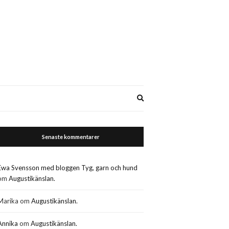
Expand
search
form
Senaste kommentarer
Ewa Svensson med bloggen Tyg, garn och hund
om
Augustikänslan.
Marika
om
Augustikänslan.
Annika
om
Augustikänslan.