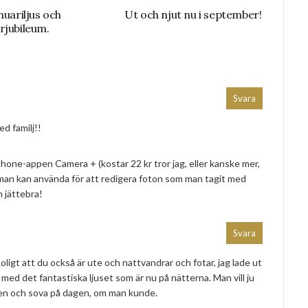
nuariljus och
Ut och njut nu i september!
rjubileum.
Svara
ed familj!!
one-appen Camera + (kostar 22 kr tror jag, eller kanske mer,
an kan använda för att redigera foton som man tagit med
 jättebra!
Svara
ligt att du också är ute och nattvandrar och fotar, jag lade ut
, med det fantastiska ljuset som är nu på nätterna. Man vill ju
ten och sova på dagen, om man kunde.