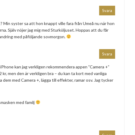
Svara
skt? Min syster sa att hon knappt ville fara från Umeå nu när hon
a. Själv nöjer jag mig med Sturköljuset. Hoppas att du får
vandring med påföljande sovmorgon.
Svara
 iPhone kan jag verkligen rekommendera appen ”Camera +”
 kr, men den är verkligen bra – du kan ta kort med vanliga
dem med Camera +, lägga till effekter, ramar osv. Jag tycker
ysmasken med familj