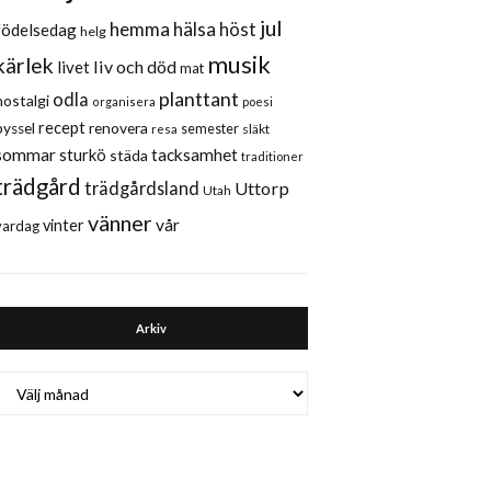
jul
hemma
hälsa
höst
födelsedag
helg
musik
kärlek
liv och död
livet
mat
planttant
odla
nostalgi
organisera
poesi
recept
renovera
pyssel
semester
släkt
resa
sommar
sturkö
tacksamhet
städa
traditioner
trädgård
trädgårdsland
Uttorp
Utah
vänner
vår
vinter
vardag
Arkiv
Arkiv