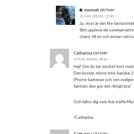
skriver:
monnah
21 JUNI, 2012 KL. 12:00
Ja, visst är det lite fantasti
fått uppleva de sommarnättern
chans till en och annan natt
skriver:
Catharina
19 JUNI, 2012 KL. 09:14
Hej! Om du tar mycket kort med
Den kostar, minns inte, kanske 22
iPhone-kameran och sen redigera 
faktiskt den gör det riktigt bra!
Och lyllos dig som fick träffa M
/Catharina
skriver:
Catharina