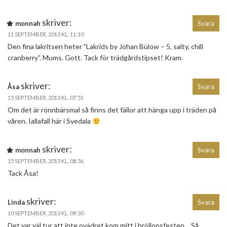
skriver:
monnah
Svara
11 SEPTEMBER, 2013 KL. 11:10
Den fina lakritsen heter ”Lakrids by Johan Bülow – 5, salty, chili
cranberry”. Mums. Gott. Tack för trädgårdstipset! Kram.
skriver:
Åsa
Svara
15 SEPTEMBER, 2013 KL. 07:51
Om det är rönnbärsmal så finns det fällor att hänga upp i träden på
våren. Iallafall här i Svedala
skriver:
monnah
Svara
15 SEPTEMBER, 2013 KL. 08:36
Tack Åsa!
skriver:
Linda
Svara
10 SEPTEMBER, 2013 KL. 09:30
Det var väl tur att inte ovädret kom mitt i bröllopsfesten… Så