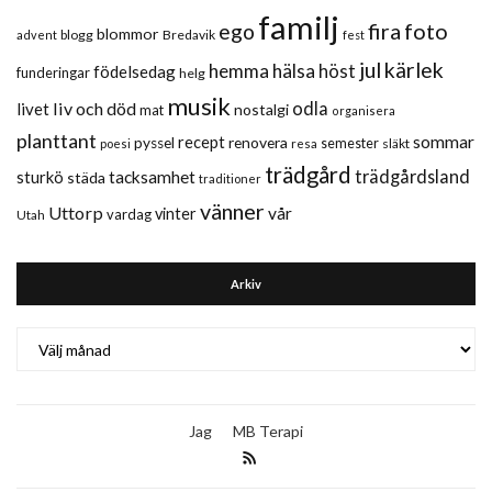
familj
fira
foto
ego
blommor
blogg
Bredavik
advent
fest
jul
kärlek
hemma
hälsa
höst
födelsedag
funderingar
helg
musik
liv och död
odla
livet
nostalgi
mat
organisera
planttant
sommar
recept
renovera
pyssel
semester
släkt
poesi
resa
trädgård
trädgårdsland
sturkö
tacksamhet
städa
traditioner
vänner
Uttorp
vår
vinter
vardag
Utah
Arkiv
Arkiv
Jag
MB Terapi