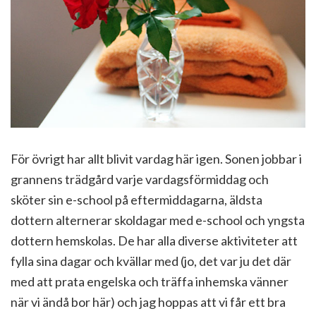
För övrigt har allt blivit vardag här igen. Sonen jobbar i
grannens trädgård varje vardagsförmiddag och
sköter sin e-school på eftermiddagarna, äldsta
dottern alternerar skoldagar med e-school och yngsta
dottern hemskolas. De har alla diverse aktiviteter att
fylla sina dagar och kvällar med (jo, det var ju det där
med att prata engelska och träffa inhemska vänner
när vi ändå bor här) och jag hoppas att vi får ett bra