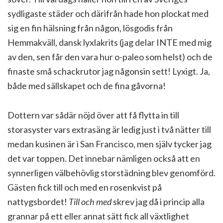
sydligaste städer och därifrån hade hon plockat med
sig en fin hälsning från någon, lösgodis från
Hemmakväll, dansk lyxlakrits (jag delar INTE med mig
av den, sen får den vara hur o-paleo som helst) och de
finaste små schackrutor jag någonsin sett! Lyxigt. Ja,
både med sällskapet och de fina gåvorna!
Dottern var sådär nöjd över att få flytta in till
storasyster vars extrasäng är ledig just i två nätter till
medan kusinen är i San Francisco, men själv tycker jag
det var toppen. Det innebar nämligen också att en
synnerligen välbehövlig storstädning blev genomförd.
Gästen fick till och med en rosenkvist på
nattygsbordet!
Till och med
skrev jag då i princip alla
grannar på ett eller annat sätt fick all växtlighet