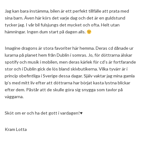
Jag kan bara instämma, bilen är ett perfekt tillfälle att prata med
sina barn. Även här körs det varje dag och det är en guldstund
tycker jag. I vår bil fulsjungs det mycket och ofta. Helt utan
hämningar. Ingen dum start på dagen alls.
Imagine dragons är stora favoriter här hemma. Deras cd dånade ur
lurarna på planet hem från Dublin i somras. Jo, för döttrarna älskar
spotify och musik i mobilen, men deras kärlek för cd’s är fortfarande
stor och i Dublin gick de lös bland skivbutikerna. Vilka tyvärr är i
princip obefintliga i Sverige dessa dagar. Själv vaktar jag mina gamla
lp’s med mitt liv efter att döttrarna har börjat kasta lystna blickar
efter dem. Påstår att de skulle göra sig snygga som tavlor på
väggarna.
Sköt om er och ha det gott i vardagen!♥
Kram Lotta