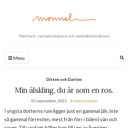
Planttant, samtalsterapeut och samhällsbetraktare
Ex
Menu
se
fo
Ditten och Datten
Min älskling, du är som en ros.
10 september, 2013
8 kommentarer
I yngsta dotterns rum ligger just en gammal (äh, inte
så gammal förresten, mest från förr i tiden) vän och
sover. Till vardags håller hon till i en av Sveriges