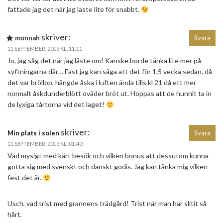
fattade jag det när jag läste lite för snabbt.
skriver:
monnah
Svara
11 SEPTEMBER, 2013 KL. 11:11
Jo, jag såg det när jag läste om! Kanske borde tänka lite mer på
syftningarna där… Fast jag kan säga att det för 1,5 vecka sedan, då
det var bröllop, hängde åska i luften ända tills kl 21 då ett mer
normalt åskdunderblött oväder bröt ut. Hoppas att de hunnit ta in
de lyxiga tårtorna vid det laget!
skriver:
Min plats i solen
Svara
11 SEPTEMBER, 2013 KL. 01:40
Vad mysigt med kärt besök och vilken bonus att dessutom kunna
gotta sig med svenskt och danskt godis. Jag kan tänka mig vilken
fest det är.
Usch, vad trist med grannens trädgård! Trist när man har slitit så
hårt.