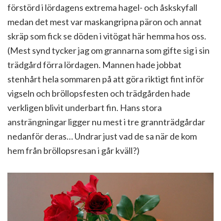
förstörd i lördagens extrema hagel- och åskskyfall
medan det mest var maskangripna päron och annat
skräp som fick se döden i vitögat här hemma hos oss.
(Mest synd tycker jag om grannarna som gifte sig i sin
trädgård förra lördagen. Mannen hade jobbat
stenhårt hela sommaren på att göra riktigt fint inför
vigseln och bröllopsfesten och trädgården hade
verkligen blivit underbart fin. Hans stora
ansträngningar ligger nu mest i tre grannträdgårdar
nedanför deras… Undrar just vad de sa när de kom
hem från bröllopsresan i går kväll?)