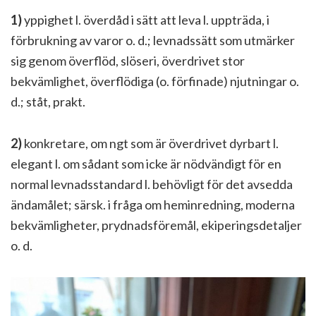
1)
yppighet l. överdåd i sätt att leva l. uppträda, i
förbrukning av varor o. d.; levnadssätt som utmärker
sig genom överflöd, slöseri, överdrivet stor
bekvämlighet, överflödiga (o. förfinade) njutningar o.
d.; ståt, prakt.
2)
konkretare, om ngt som är överdrivet dyrbart l.
elegant l. om sådant som icke är nödvändigt för en
normal levnadsstandard l. behövligt för det avsedda
ändamålet; särsk. i fråga om heminredning, moderna
bekvämligheter, prydnadsföremål, ekiperingsdetaljer
o. d.