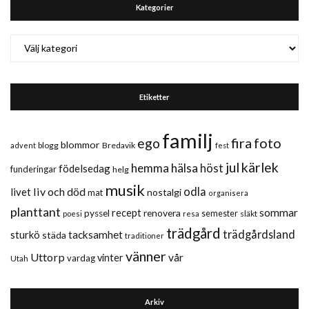
Kategorier
Kategorier
Etiketter
familj
fira
foto
ego
blommor
blogg
Bredavik
advent
fest
jul
kärlek
hemma
hälsa
höst
födelsedag
funderingar
helg
musik
liv och död
odla
livet
nostalgi
mat
organisera
planttant
sommar
recept
renovera
pyssel
semester
släkt
poesi
resa
trädgård
trädgårdsland
sturkö
tacksamhet
städa
traditioner
vänner
Uttorp
vår
vinter
vardag
Utah
Arkiv