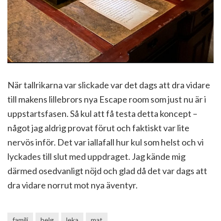
När tallrikarna var slickade var det dags att dra vidare
till makens lillebrors nya Escape room som just nu är i
uppstartsfasen. Så kul att få testa detta koncept –
något jag aldrig provat förut och faktiskt var lite
nervös inför. Det var iallafall hur kul som helst och vi
lyckades till slut med uppdraget. Jag kände mig
därmed osedvanligt nöjd och glad då det var dags att
dra vidare norrut mot nya äventyr.
familj
helg
leka
mat