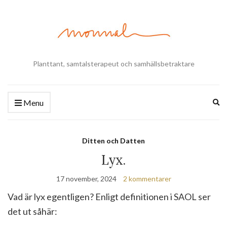
Planttant, samtalsterapeut och samhällsbetraktare
Ex
Menu
se
fo
Ditten och Datten
Lyx.
17 november, 2024
2 kommentarer
Vad är lyx egentligen? Enligt definitionen i SAOL ser
det ut såhär: