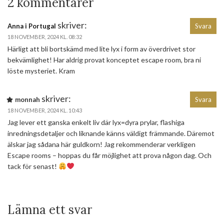
2 kommentarer
skriver:
Anna i Portugal
Svara
18 NOVEMBER, 2024 KL. 08:32
Härligt att bli bortskämd med lite lyx i form av överdrivet stor
bekvämlighet! Har aldrig provat konceptet escape room, bra ni
löste mysteriet. Kram
skriver:
monnah
Svara
18 NOVEMBER, 2024 KL. 10:43
Jag lever ett ganska enkelt liv där lyx=dyra prylar, flashiga
inredningsdetaljer och liknande känns väldigt främmande. Däremot
älskar jag sådana här guldkorn! Jag rekommenderar verkligen
Escape rooms – hoppas du får möjlighet att prova någon dag. Och
tack för senast!
Lämna ett svar