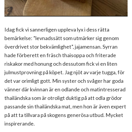
Idag fick vi sannerligen uppleva lyx i dess rätta
bemärkelse: ”levnadssätt som utmärker sig genom
överdrivet stor bekvämlighet”, jajamensan. Syrran
hade förberett en fräsch thaisoppa och friterade
riskakor med honung och dessutom fick vi en liten
julmustprovning på köpet. Jag njöt av varje tugga, för
det var orimligt gott. Min syster och svåger har goda
vänner där kvinnan är en odlande och matintresserad
thailändska som är otroligt duktig på att odla grödor
passande sin thailändska mat, men hon är även expert
på att ta tillvara på skogens generösa utbud. Mycket
inspirerande.