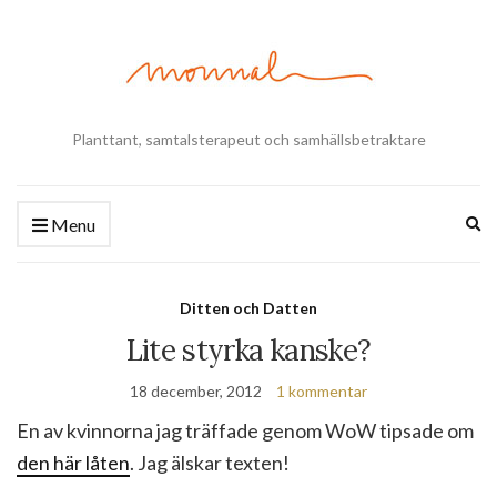
Planttant, samtalsterapeut och samhällsbetraktare
Ex
Menu
se
fo
Ditten och Datten
Lite styrka kanske?
18 december, 2012
1 kommentar
En av kvinnorna jag träffade genom WoW tipsade om
den här låten
. Jag älskar texten!