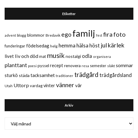
Etiketter
familj
fira
foto
ego
blommor
blogg
Bredavik
advent
fest
jul
kärlek
hemma
hälsa
höst
födelsedag
funderingar
helg
musik
liv och död
odla
livet
nostalgi
mat
organisera
planttant
sommar
recept
renovera
pyssel
semester
släkt
poesi
resa
trädgård
trädgårdsland
sturkö
tacksamhet
städa
traditioner
vänner
Uttorp
vår
vinter
vardag
Utah
Arkiv
Arkiv